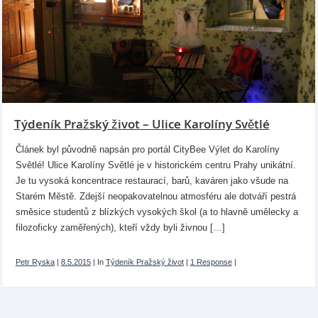
Týdeník Pražský život – Ulice Karolíny Světlé
Článek byl původně napsán pro portál CityBee Výlet do Karolíny
Světlé! Ulice Karolíny Světlé je v historickém centru Prahy unikátní.
Je tu vysoká koncentrace restaurací, barů, kaváren jako všude na
Starém Městě. Zdejší neopakovatelnou atmosféru ale dotváří pestrá
směsice studentů z blízkých vysokých škol (a to hlavně umělecky a
filozoficky zaměřených), kteří vždy byli živnou […]
Petr Ryska
|
8.5.2015
|
In
Týdeník Pražský život
|
1 Response
|