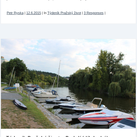
Petr Ryska
|
12.6.2015
|
In
Týdeník Pražský život
|
3 Responses
|