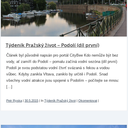
Týdeník Pražský život – Podolí (díl první)
Článek byl původně napsán pro portál CityBee Kdo nemůže být bez
vody, ať zamíří do Podolí – pomalu začíná vodní sezóna (díl první)
Podolí je svou podstatou vodní čtvrť svázaná s řekou a vodou
vůbec. Kdyby zanikla Vltava, zaniklo by určitě i Podolí. Snad
všechny vodní atrakce jsou spojené s Podolím – počítejte se mnou:
[…]
Petr Ryska
|
30.5.2015
|
In
Týdeník Pražský život
|
Okomentovat
|