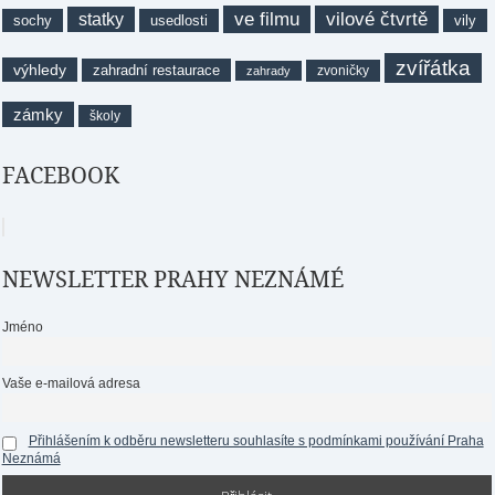
ve filmu
vilové čtvrtě
statky
sochy
usedlosti
vily
zvířátka
výhledy
zahradní restaurace
zvoničky
zahrady
zámky
školy
FACEBOOK
NEWSLETTER PRAHY NEZNÁMÉ
Jméno
Vaše e-mailová adresa
Přihlášením k odběru newsletteru souhlasíte s podmínkami používání Praha
Neznámá