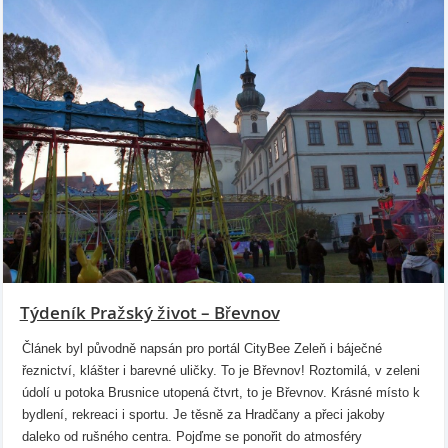
Týdeník Pražský život – Břevnov
Článek byl původně napsán pro portál CityBee Zeleň i báječné
řeznictví, klášter i barevné uličky. To je Břevnov! Roztomilá, v zeleni
údolí u potoka Brusnice utopená čtvrt, to je Břevnov. Krásné místo k
bydlení, rekreaci i sportu. Je těsně za Hradčany a přeci jakoby
daleko od rušného centra. Pojďme se ponořit do atmosféry