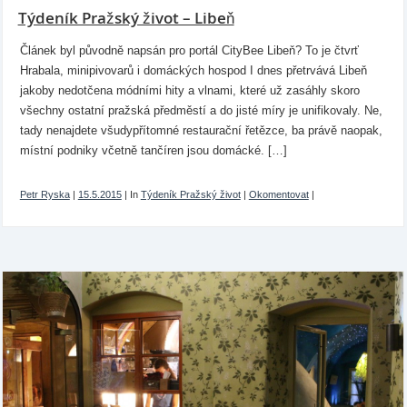
Týdeník Pražský život – Libeň
Článek byl původně napsán pro portál CityBee Libeň? To je čtvrť
Hrabala, minipivovarů i domáckých hospod I dnes přetrvává Libeň
jakoby nedotčena módními hity a vlnami, které už zasáhly skoro
všechny ostatní pražská předměstí a do jisté míry je unifikovaly. Ne,
tady nenajdete všudypřítomné restaurační řetězce, ba právě naopak,
místní podniky včetně tančíren jsou domácké. […]
Petr Ryska
|
15.5.2015
|
In
Týdeník Pražský život
|
Okomentovat
|