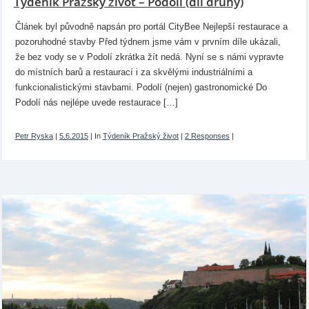
Týdeník Pražský život – Podolí (díl druhý)
Článek byl původně napsán pro portál CityBee Nejlepší restaurace a
pozoruhodné stavby Před týdnem jsme vám v prvním díle ukázali,
že bez vody se v Podolí zkrátka žít nedá. Nyní se s námi vypravte
do místních barů a restaurací i za skvělými industriálními a
funkcionalistickými stavbami. Podolí (nejen) gastronomické Do
Podolí nás nejlépe uvede restaurace […]
Petr Ryska
|
5.6.2015
|
In
Týdeník Pražský život
|
2 Responses
|