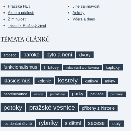
Pražská NEJ
Jiné zajímavosti
Akce a události
Ankety
Z minulosti
Včera a dnes
Týdeník Pražský život
TÉMATA ČLÁNKŮ
baroko
bylo a není
dvory
art deco
funkcionalismus
hřbitovy
kapličky
industriální architektura
kostely
klasicismus
kolonie
kutilové
mlýny
parky
neorenesance
pavlače
osady
památníky
pivovary
pražské vesnice
potoky
příběhy z historie
rybníky
secese
s dětmi
rezidenční čtvrtě
skály