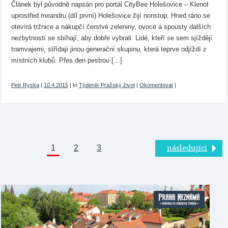
Článek byl původně napsán pro portál CityBee Holešovice – Klenot
uprostřed meandru (díl první) Holešovice žijí nonstop. Hned ráno se
otevírá tržnice a nákupčí čerstvé zeleniny, ovoce a spousty dalších
nezbytností se sbíhají, aby dobře vybrali. Lidé, kteří se sem sjíždějí
tramvajemi, střídají jinou generační skupinu, která teprve odjíždí z
místních klubů. Přes den pestrou […]
Petr Ryska
|
10.4.2015
|
In
Týdeník Pražský život
|
Okomentovat
|
1
2
3
následující