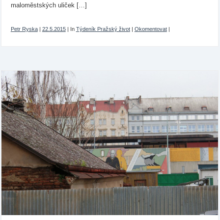
maloměstských uliček […]
Petr Ryska
|
22.5.2015
|
In
Týdeník Pražský život
|
Okomentovat
|