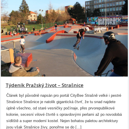
Týdeník Pražský život – Strašnice
Článek byl původně napsán pro portál CityBee Strašně velké i pestré
Strašnice Strašnice je natolik gigantická čtvrť, že tu snad najdete
úplně všechno, od staré vesničky počínaje, přes prvorepublikové
kolonie, secesní vilové čtvrtě s opravdovými perlami až po novodobá
sídliště a super moderní kostel. Nejen bohatou paletou architektury
jsou však Strašnice živy, ponořme se do […]