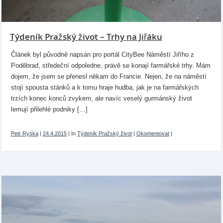
Týdeník Pražský život – Trhy na Jiřáku
Článek byl původně napsán pro portál CityBee Náměstí Jiřího z
Poděbrad, středeční odpoledne, právě se konají farmářské trhy. Mám
dojem, že jsem se přenesl někam do Francie. Nejen, že na náměstí
stojí spousta stánků a k tomu hraje hudba, jak je na farmářských
trzích konec konců zvykem, ale navíc veselý gurmánský život
lemují přilehlé podniky […]
Petr Ryska
|
24.4.2015
|
In
Týdeník Pražský život
|
Okomentovat
|