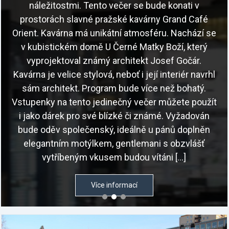
náležitostmi. Tento večer se bude konati v
prostorách slavné pražské kavárny Grand Café
Orient. Kavárna má unikátní atmosféru. Nachází se
v kubistickém domě U Černé Matky Boží, který
vyprojektoval známý architekt Josef Gočár.
Kavárna je velice stylová, neboť i její interiér navrhl
sám architekt. Program bude více než bohatý.
Vstupenky na tento jedinečný večer můžete použít
i jako dárek pro své blízké či známé. Vyžadován
bude oděv společenský, ideálně u pánů doplněn
elegantním motýlkem, gentlemani s obzvlášť
vytříbeným vkusem budou vítáni […]
Více informací