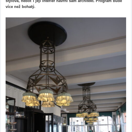
stylová, neboť i její interiér navrhl sám architekt. Program bude
více než bohatý.