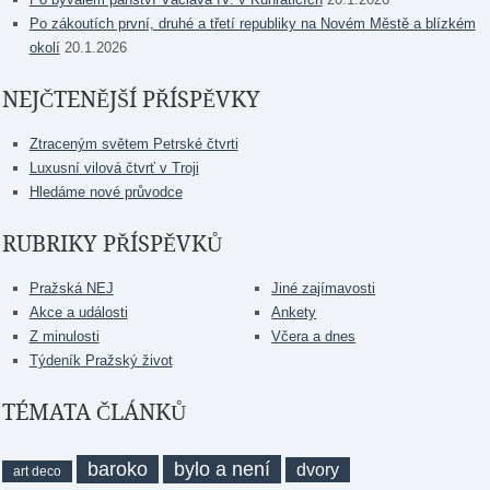
Po zákoutích první, druhé a třetí republiky na Novém Městě a blízkém
okolí
20.1.2026
NEJČTENĚJŠÍ PŘÍSPĚVKY
Ztraceným světem Petrské čtvrti
Luxusní vilová čtvrť v Troji
Hledáme nové průvodce
RUBRIKY PŘÍSPĚVKŮ
Pražská NEJ
Jiné zajímavosti
Akce a události
Ankety
Z minulosti
Včera a dnes
Týdeník Pražský život
TÉMATA ČLÁNKŮ
baroko
bylo a není
dvory
art deco