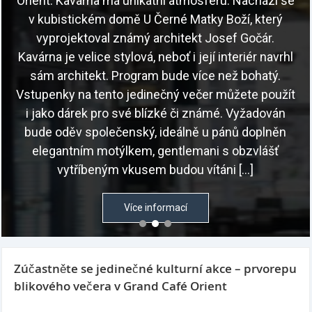
Orient. Kavárna má unikátní atmosféru. Nachází se
v kubistickém domě U Černé Matky Boží, který
vyprojektoval známý architekt Josef Gočár.
Kavárna je velice stylová, neboť i její interiér navrhl
sám architekt. Program bude více než bohatý.
Vstupenky na tento jedinečný večer můžete použít
i jako dárek pro své blízké či známé. Vyžadován
bude oděv společenský, ideálně u pánů doplněn
elegantním motýlkem, gentlemani s obzvlášť
vytříbeným vkusem budou vítáni […]
Více informací
Zúčastněte se jedinečné kulturní akce – prvorepu
blikového večera v Grand Café Orient