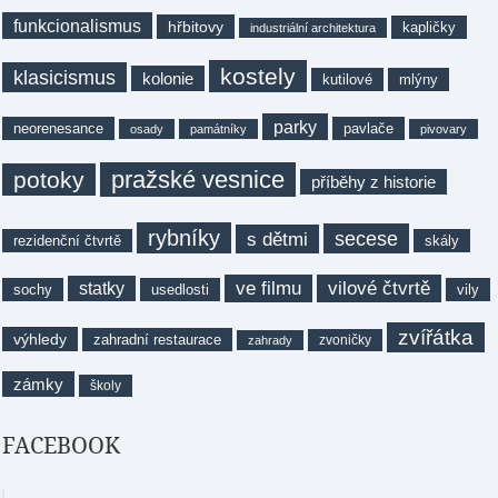
funkcionalismus
hřbitovy
kapličky
industriální architektura
kostely
klasicismus
kolonie
kutilové
mlýny
parky
neorenesance
pavlače
osady
památníky
pivovary
pražské vesnice
potoky
příběhy z historie
rybníky
secese
s dětmi
rezidenční čtvrtě
skály
ve filmu
vilové čtvrtě
statky
sochy
usedlosti
vily
zvířátka
výhledy
zahradní restaurace
zvoničky
zahrady
zámky
školy
FACEBOOK