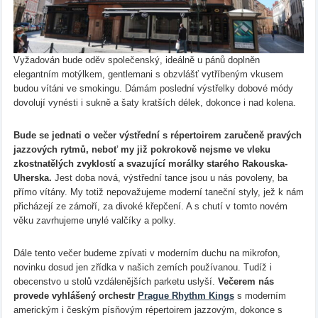
Vyžadován bude oděv společenský, ideálně u pánů doplněn
elegantním motýlkem, gentlemani s obzvlášť vytříbeným vkusem
budou vítáni ve smokingu. Dámám poslední výstřelky dobové módy
dovolují vynésti i sukně a šaty kratších délek, dokonce i nad kolena.
Bude se jednati o večer výstřední s répertoirem zaručeně pravých
jazzových rytmů, neboť my již pokrokově nejsme ve vleku
zkostnatělých zvyklostí a svazující morálky starého Rakouska-
Uherska.
Jest doba nová, výstřední tance jsou u nás povoleny, ba
přímo vítány. My totiž nepovažujeme moderní taneční styly, jež k nám
přicházejí ze zámoří, za divoké křepčení. A s chutí v tomto novém
věku zavrhujeme unylé valčíky a polky.
Dále tento večer budeme zpívati v moderním duchu na mikrofon,
novinku dosud jen zřídka v našich zemích používanou. Tudíž i
obecenstvo u stolů vzdálenějších parketu uslyší.
Večerem nás
provede vyhlášený orchestr
Prague Rhythm Kings
s moderním
americkým i českým písňovým répertoirem jazzovým, dokonce s