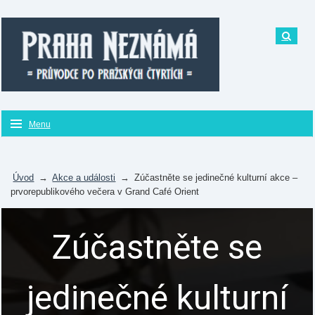
Menu
Úvod
→
Akce a události
→
Zúčastněte se jedinečné kulturní akce –
prvorepublikového večera v Grand Café Orient
Zúčastněte se
jedinečné kulturní