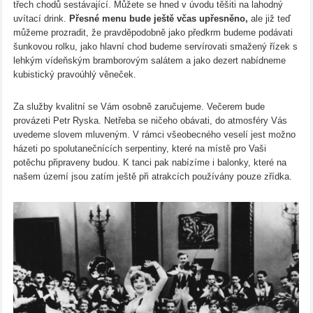
třech chodů sestávající. Můžete se hned v úvodu těšiti na lahodný
uvítací drink.
Přesné menu bude ještě včas upřesněno,
ale již teď
můžeme prozradit, že pravděpodobně jako předkrm budeme podávati
šunkovou rolku, jako hlavní chod budeme servírovati smažený řízek s
lehkým vídeňským bramborovým salátem a jako dezert nabídneme
kubistický pravoúhlý věneček.
Za služby kvalitní se Vám osobně zaručujeme. Večerem bude
provázeti Petr Ryska. Netřeba se ničeho obávati, do atmosféry Vás
uvedeme slovem mluveným. V rámci všeobecného veselí jest možno
házeti po spolutanečnících serpentiny, které na místě pro Vaši
potěchu připraveny budou. K tanci pak nabízíme i balonky, které na
našem území jsou zatím ještě při atrakcích používány pouze zřídka.