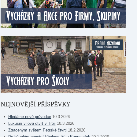
NEJNOVĚJŠÍ PŘÍSPĚVKY
Hledáme nové průvodce
10.3.2026
Luxusní vilová čtvrť v Troji
10.3.2026
Ztraceným světem Petrské čtvrti
18.2.2026
Po bývalém panství Václava IV. v Kunraticích
20.1.2026