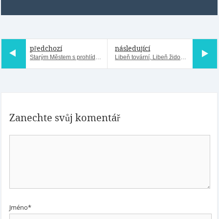
předchozí
následující
Starým Městem s prohlídkou kláštera minoritů sv. Jakuba
Libeň tovární, Libeň židovská aneb střípky ztracené Libně
Zanechte svůj komentář
Jméno*