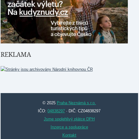
REKLAMA
© 2025
Praha Neznámá s.r.o.
IČO:
04838297
· DIČ: CZ04838297
Jsme spolehlivý plátce DPH
Inzerce a spolupráce
Kontakt