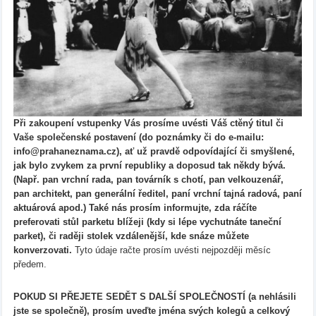
Při zakoupení vstupenky Vás prosíme uvésti Váš ctěný titul či
Vaše společenské postavení (do poznámky či do e-mailu:
info@prahaneznama.cz), ať už pravdě odpovídající či smyšlené,
jak bylo zvykem za první republiky a doposud tak někdy bývá.
(Např. pan vrchní rada, pan továrník s chotí, pan velkouzenář,
pan architekt, pan generální ředitel, paní vrchní tajná radová, paní
aktuárová apod.) Také nás prosím informujte, zda ráčíte
preferovati stůl parketu blížeji (kdy si lépe vychutnáte taneční
parket), či raději stolek vzdálenější, kde snáze můžete
konverzovati.
Tyto údaje račte prosím uvésti nejpozději měsíc
předem.
POKUD SI PŘEJETE SEDĚT S DALŠÍ SPOLEČNOSTÍ (a nehlásili
jste se společně), prosím uveďte jména svých kolegů a celkový