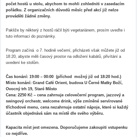
počet hostů u stolu, abychom to mohli zohledniti v zasedacím
pořádku. Z organizačních důvodů měsíc před akcí již nelze
prováděti žádné změny.
Pakliže by některý z hostů ráčil býti vegetariánem, prosím uveďte i
tuto informaci do poznámky.
Program začíná o 7. hodině večerní, přicházeti však můžete již od
18:20, abyste měli časový prostor na odložení kabátů, přivítání a
uvedení ke stolům.
Čas konání: 19:00 – 00:00 (příchod možný již od 18:20 hod.)
Místo konání: Grand Café Orient, budova U Černé Matky Boží,
Ovocný trh 19, Staré Město
Cena: 2250 Kč – cena zahrnuje celovečerní program, jazzový a
swingový orchestr, welcome drink, výše zmíněné servírované
tříchodové menu, cena nezahrnuje ostatní nápoje, které si každý
účastník objednává sám na místě dle svého výběru.
Kapacita míst jest omezena. Doporučujeme zakoupiti vstupenku
co nejdříve.