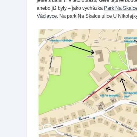
ještě s dalšími v této oblasti, které teprve b
anebo již byly – jako vycházka
Park Na Skalc
Václavce
. Na park Na Skalce ulice U Nikolajk