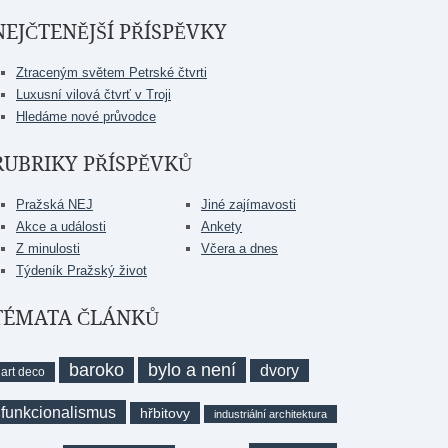
NEJČTENĚJŠÍ PŘÍSPĚVKY
Ztraceným světem Petrské čtvrti
Luxusní vilová čtvrť v Troji
Hledáme nové průvodce
RUBRIKY PŘÍSPĚVKŮ
Pražská NEJ
Jiné zajímavosti
Akce a události
Ankety
Z minulosti
Včera a dnes
Týdeník Pražský život
TÉMATA ČLÁNKŮ
baroko
bylo a není
dvory
art deco
funkcionalismus
hřbitovy
industriální architektura