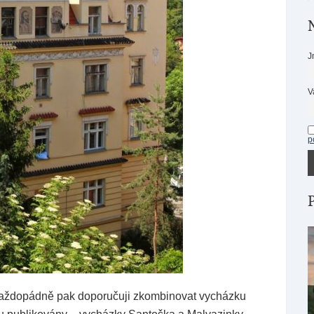
J
V
p
aždopádně pak doporučuji zkombinovat vycházku