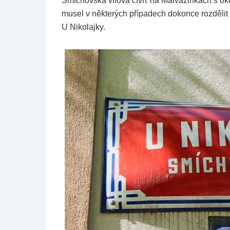
Smíchovská vilová čtvrť na Malvazinkách s okol
musel v některých případech dokonce rozdělit pod
U Nikolajky.