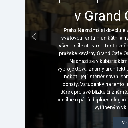
v Grand 
Praha Neznámá si dovoluje v
světovou raritu – unikátní a 
všemi náležitostmi. Tento veče
pražské kavárny Grand Café Or
Nachází se v kubistickém
vyprojektoval známý architekt J
neboť i její interiér navrhl 
bohatý. Vstupenky na tento j
dárek pro své blízké či znám
ideálně u pánů doplněn elegan
vytříbeným vku
Víc