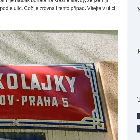
ím je natolik bohatá na krásné stavby, že jsem ji
le ulic. Což je zrovna i tento případ. Vítejte v ulici