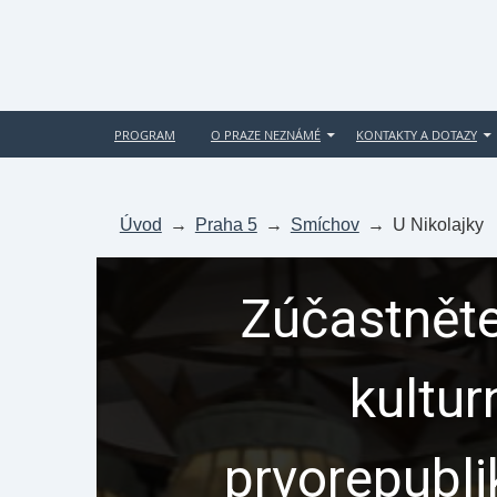
PROGRAM
O PRAZE NEZNÁMÉ
KONTAKTY A DOTAZY
Úvod
→
Praha 5
→
Smíchov
→
U Nikolajky
Zúčastněte
kultur
prvorepubl