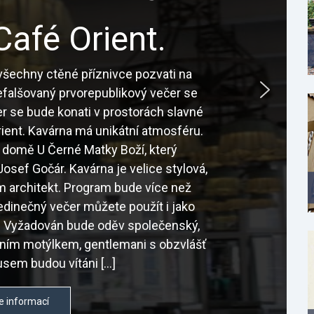
Café Orient.
šechny ctěné příznivce pozvati na
nefalšovaný prvorepublikový večer se
r se bude konati v prostorách slavné
ient. Kavárna má unikátní atmosféru.
 domě U Černé Matky Boží, který
osef Gočár. Kavárna je velice stylová,
sám architekt. Program bude více než
edinečný večer můžete použít i jako
é. Vyžadován bude oděv společenský,
tním motýlkem, gentlemani s obzvlášť
sem budou vítáni […]
e informací