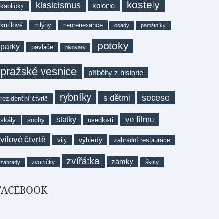
kostely
klasicismus
kolonie
kapličky
kutilové
mlýny
neorenesance
osady
památníky
potoky
parky
pavlače
pivovary
pražské vesnice
příběhy z historie
rybníky
secese
s dětmi
rezidenční čtvrtě
ve filmu
statky
skály
sochy
usedlosti
vilové čtvrtě
výhledy
vily
zahradní restaurace
zvířátka
zámky
zvoničky
školy
zahrady
FACEBOOK