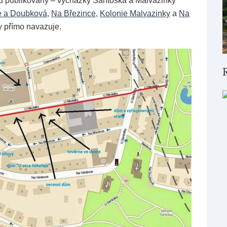
udou publikovány – vycházky Santoška a Malvazinky
e a Doubková
,
Na Březince
,
Kolonie Malvazinky
a
Na
y přímo navazuje.