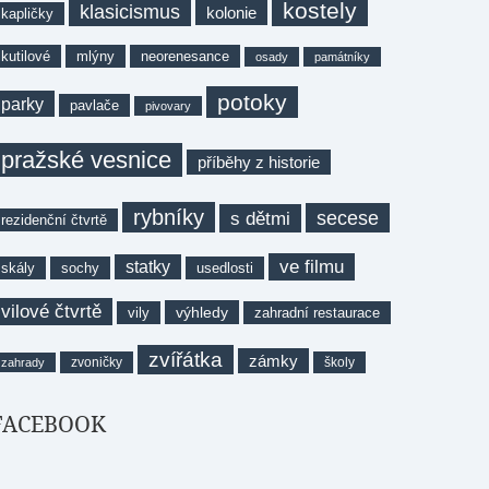
kostely
klasicismus
kolonie
kapličky
kutilové
mlýny
neorenesance
osady
památníky
potoky
parky
pavlače
pivovary
pražské vesnice
příběhy z historie
rybníky
secese
s dětmi
rezidenční čtvrtě
ve filmu
statky
skály
sochy
usedlosti
vilové čtvrtě
výhledy
vily
zahradní restaurace
zvířátka
zámky
zvoničky
školy
zahrady
FACEBOOK