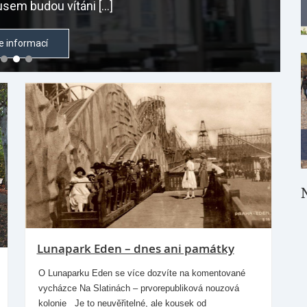
sem budou vítáni […]
e informací
Lunapark Eden – dnes ani památky
O Lunaparku Eden se více dozvíte na komentované
vycházce Na Slatinách – prvorepubliková nouzová
kolonie Je to neuvěřitelné, ale kousek od