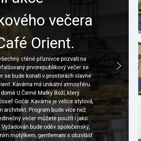
ikového večera
Café Orient.
šechny ctěné příznivce pozvati na
nefalšovaný prvorepublikový večer se
r se bude konati v prostorách slavné
ient. Kavárna má unikátní atmosféru.
 domě U Černé Matky Boží, který
osef Gočár. Kavárna je velice stylová,
sám architekt. Program bude více než
edinečný večer můžete použít i jako
é. Vyžadován bude oděv společenský,
tním motýlkem, gentlemani s obzvlášť