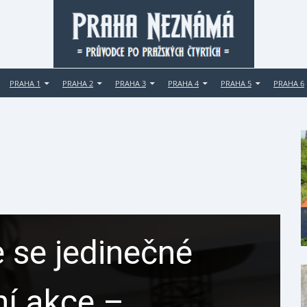
PRAHA 1
PRAHA 2
PRAHA 3
PRAHA 4
PRAHA 5
PRAHA 6
 se jedinečné
ní akce –