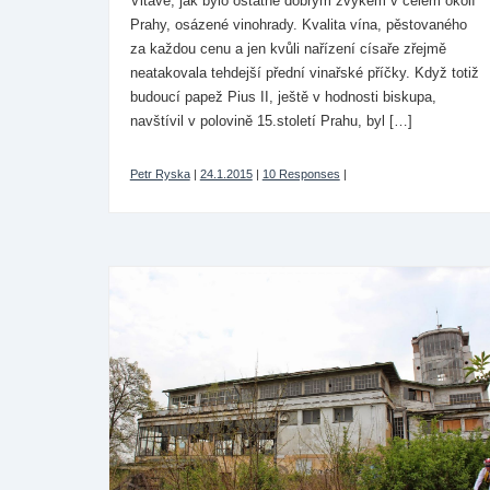
Vltavě, jak bylo ostatně dobrým zvykem v celém okolí
Prahy, osázené vinohrady. Kvalita vína, pěstovaného
za každou cenu a jen kvůli nařízení císaře zřejmě
neatakovala tehdejší přední vinařské příčky. Když totiž
budoucí papež Pius II, ještě v hodnosti biskupa,
navštívil v polovině 15.století Prahu, byl […]
Petr Ryska
|
24.1.2015
|
10 Responses
|