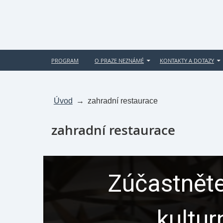
PROGRAM
O PRAZE NEZNÁMÉ
KONTAKTY A DOTAZY
Úvod
→
zahradní restaurace
zahradní restaurace
Zúčastněte
kultur