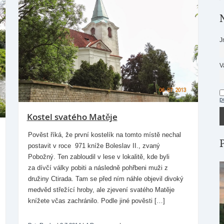
J
V
p
Kostel svatého Matěje
Pověst říká, že první kostelík na tomto místě nechal
postavit v roce 971 kníže Boleslav II., zvaný
Pobožný. Ten zabloudil v lese v lokalitě, kde byli
za dívčí války pobiti a následně pohřbeni muži z
družiny Ctirada. Tam se před ním náhle objevil divoký
medvěd střežící hroby, ale zjevení svatého Matěje
knížete včas zachránilo. Podle jiné pověsti […]