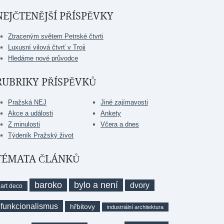
NEJČTENĚJŠÍ PŘÍSPĚVKY
Ztraceným světem Petrské čtvrti
Luxusní vilová čtvrť v Troji
Hledáme nové průvodce
RUBRIKY PŘÍSPĚVKŮ
Pražská NEJ
Jiné zajímavosti
Akce a události
Ankety
Z minulosti
Včera a dnes
Týdeník Pražský život
TÉMATA ČLÁNKŮ
baroko
bylo a není
dvory
art deco
funkcionalismus
hřbitovy
industriální architektura