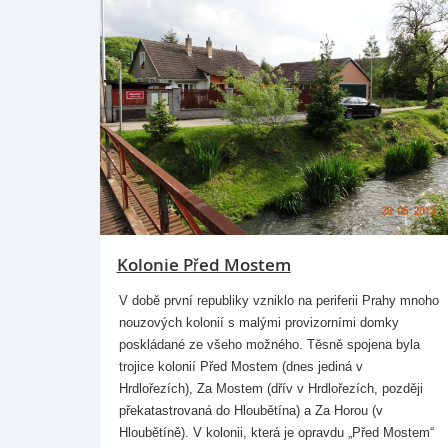
Kolonie Před Mostem
V době první republiky vzniklo na periferii Prahy mnoho
nouzových kolonií s malými provizorními domky
poskládané ze všeho možného. Těsně spojena byla
trojice kolonií Před Mostem (dnes jediná v
Hrdlořezích), Za Mostem (dřív v Hrdlořezích, později
překatastrovaná do Hloubětína) a Za Horou (v
Hloubětíně). V kolonii, která je opravdu „Před Mostem“