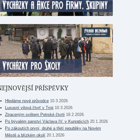
NEJNOVĚJŠÍ PŘÍSPĚVKY
Hledáme nové průvodce
10.3.2026
Luxusní vilová čtvrť v Troji
10.3.2026
Ztraceným světem Petrské čtvrti
18.2.2026
Po bývalém panství Václava IV. v Kunraticích
20.1.2026
Po zákoutích první, druhé a třetí republiky na Novém
Městě a blízkém okolí
20.1.2026