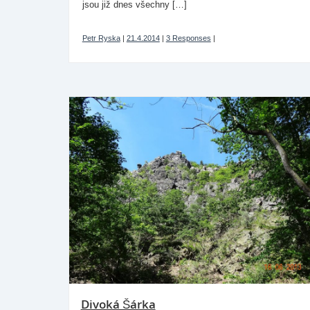
jsou již dnes všechny […]
Petr Ryska
|
21.4.2014
|
3 Responses
|
Divoká Šárka