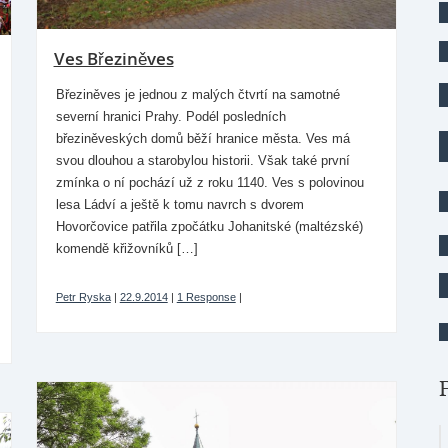
Ves Březiněves
Březiněves je jednou z malých čtvrtí na samotné
severní hranici Prahy. Podél posledních
březiněveských domů běží hranice města. Ves má
svou dlouhou a starobylou historii. Však také první
zmínka o ní pochází už z roku 1140. Ves s polovinou
lesa Ládví a ještě k tomu navrch s dvorem
Hovorčovice patřila zpočátku Johanitské (maltézské)
komendě křižovníků […]
Petr Ryska
|
22.9.2014
|
1 Response
|