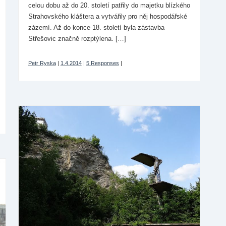
celou dobu až do 20. století patřily do majetku blízkého
Strahovského kláštera a vytvářily pro něj hospodářské
zázemí. Až do konce 18. století byla zástavba
Střešovic značně rozptýlena. […]
Petr Ryska
|
1.4.2014
|
5 Responses
|