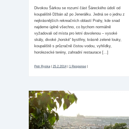
Divokou Šárkou se rozumí část Šáreckého údolí od
koupaliště Džbán až po Jenerálku. Jedná se o jednu z
nejkrásnějších rekreačních oblastí Prahy, kde snad
najdeme úplně všechno, co bychom normálně
vyžadovali od místa pro letní dovolenou – vysoké
skály, divoké „horské“ bystřiny, krásně zelené louky,
koupaliště s průzračně čistou vodou, vyhlídky,
horolezecké terény, zahradní restaurace […]
Petr Ryska
|
25.2.2014
|
1 Response
|