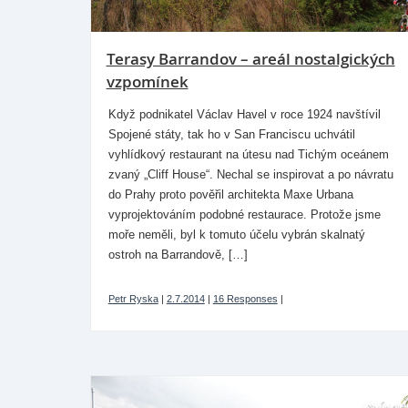
Terasy Barrandov – areál nostalgických
vzpomínek
Když podnikatel Václav Havel v roce 1924 navštívil
Spojené státy, tak ho v San Franciscu uchvátil
vyhlídkový restaurant na útesu nad Tichým oceánem
zvaný „Cliff House“. Nechal se inspirovat a po návratu
do Prahy proto pověřil architekta Maxe Urbana
vyprojektováním podobné restaurace. Protože jsme
moře neměli, byl k tomuto účelu vybrán skalnatý
ostroh na Barrandově, […]
Petr Ryska
|
2.7.2014
|
16 Responses
|