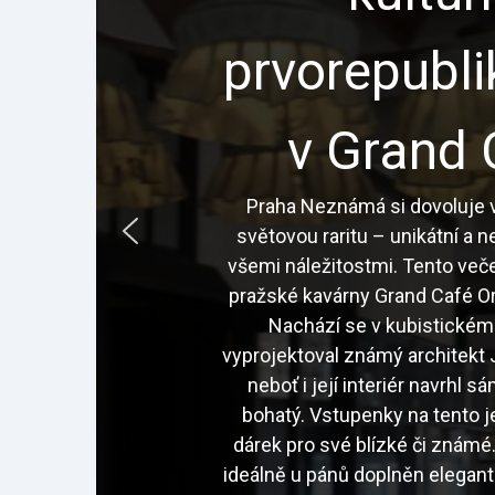
prvorepubl
v Grand 
Praha Neznámá si dovoluje v
světovou raritu – unikátní a 
všemi náležitostmi. Tento veče
pražské kavárny Grand Café Or
Nachází se v kubistickém
vyprojektoval známý architekt J
neboť i její interiér navrhl 
bohatý. Vstupenky na tento j
dárek pro své blízké či znám
ideálně u pánů doplněn elegan