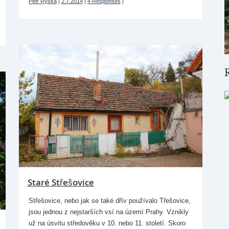
Petr Ryska
|
2.7.2014
|
4 Responses
|
Staré Střešovice
Střešovice, nebo jak se také dřív používalo Třešovice,
jsou jednou z nejstarších vsí na území Prahy. Vznikly
už na úsvitu středověku v 10. nebo 11. století. Skoro