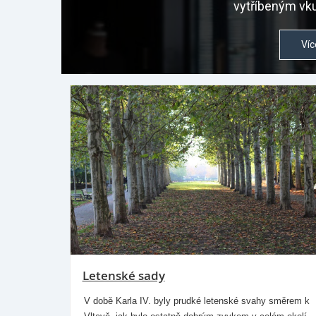
vytříbeným vku
Víc
Letenské sady
V době Karla IV. byly prudké letenské svahy směrem k