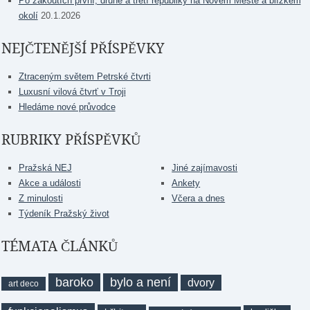
Po zákoutích první, druhé a třetí republiky na Novém Městě a blízkém
okolí
20.1.2026
NEJČTENĚJŠÍ PŘÍSPĚVKY
Ztraceným světem Petrské čtvrti
Luxusní vilová čtvrť v Troji
Hledáme nové průvodce
RUBRIKY PŘÍSPĚVKŮ
Pražská NEJ
Jiné zajímavosti
Akce a události
Ankety
Z minulosti
Včera a dnes
Týdeník Pražský život
TÉMATA ČLÁNKŮ
baroko
bylo a není
dvory
art deco