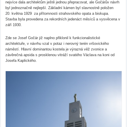
nejvíce dala architektům ještě jednou přepracovat, ale Gočárův návrh
byl jednoznačně nejlepší. Základní kámen byl slavnostně položen
20. května 1929 za přítomnosti strahovského opata a biskupa.
Stavba byla provedena za rekordních jedenáct měsíců a vysvěcena v
září 1930.
Zde se Josef Gočár již naplno přiklonil k funkcionalistické
architektuře, v návrhu vzal v potaz i nerovný terén vršovického
náměstí. Hlavní dominantou kostela je výrazná věž zvonice a
závěrečná apsida s prosklenou vitráží svatého Václava na koni od
Josefa Kaplického.