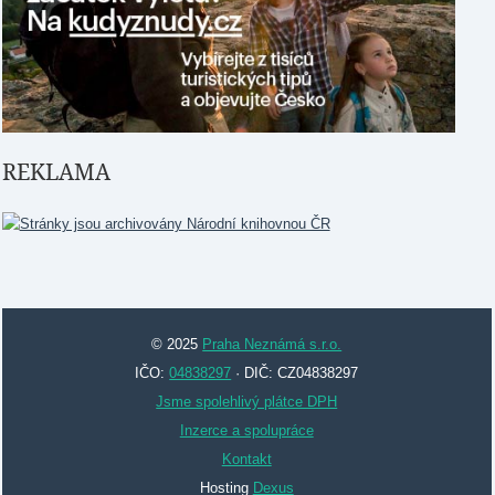
REKLAMA
© 2025
Praha Neznámá s.r.o.
IČO:
04838297
· DIČ: CZ04838297
Jsme spolehlivý plátce DPH
Inzerce a spolupráce
Kontakt
Hosting
Dexus