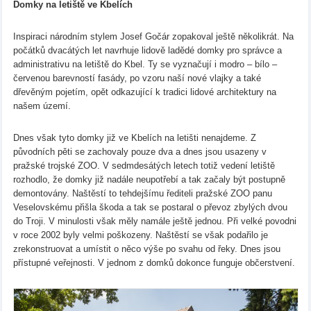
Domky na letiště ve Kbelích
Inspiraci národním stylem Josef Gočár zopakoval ještě několikrát. Na
počátků dvacátých let navrhuje lidově ladědé domky pro správce a
administrativu na letiště do Kbel. Ty se vyznačují i modro – bílo –
červenou barevností fasády, po vzoru naší nové vlajky a také
dřevěným pojetím, opět odkazující k tradici lidové architektury na
našem území.
Dnes však tyto domky již ve Kbelích na letišti nenajdeme. Z
původních pěti se zachovaly pouze dva a dnes jsou usazeny v
pražské trojské ZOO. V sedmdesátých letech totiž vedení letiště
rozhodlo, že domky již nadále neupotřebí a tak začaly být postupně
demontovány. Naštěstí to tehdejšímu řediteli pražské ZOO panu
Veselovskému přišla škoda a tak se postaral o převoz zbylých dvou
do Troji. V minulosti však měly namále ještě jednou. Při velké povodni
v roce 2002 byly velmi poškozeny. Naštěstí se však podařilo je
zrekonstruovat a umístit o něco výše po svahu od řeky. Dnes jsou
přístupné veřejnosti. V jednom z domků dokonce funguje občerstvení.