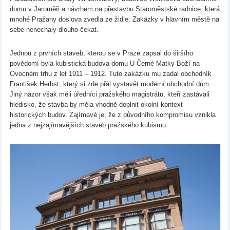
domu v Jaroměři a návrhem na přestavbu Staroměstské radnice, která
mnohé Pražany doslova zvedla ze židle. Zakázky v hlavním městě na
sebe nenechaly dlouho čekat.
Jednou z prvních staveb, kterou se v Praze zapsal do širšího
povědomí byla kubistická budova domu U Černé Matky Boží na
Ovocném trhu z let 1911 – 1912. Tuto zakázku mu zadal obchodník
František Herbst, který si zde přál vystavět moderní obchodní dům.
Jiný názor však měli úředníci pražského magistrátu, kteří zastávali
hledisko, že stavba by měla vhodně doplnit okolní kontext
historických budov. Zajímavé je, že z původního kompromisu vznikla
jedna z nejzajímavějších staveb pražského kubismu.