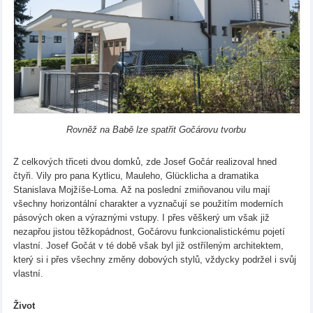
Rovněž na Babě lze spatřit Gočárovu tvorbu
Z celkových třiceti dvou domků, zde Josef Gočár realizoval hned
čtyři. Vily pro pana Kytlicu, Mauleho, Glücklicha a dramatika
Stanislava Mojžíše-Loma. Až na poslední zmiňovanou vilu mají
všechny horizontální charakter a vyznačují se použitím moderních
pásových oken a výraznými vstupy. I přes věškerý um však již
nezapřou jistou těžkopádnost, Gočárovu funkcionalistickému pojetí
vlastní. Josef Gočát v té době však byl již ostříleným architektem,
který si i přes všechny změny dobových stylů, vždycky podržel i svůj
vlastní.
Život