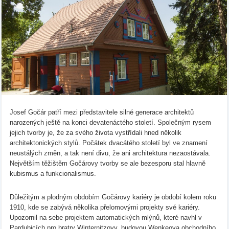
Josef Gočár patří mezi představitele silné generace architektů
narozených ještě na konci devatenáctého století. Společným rysem
jejich tvorby je, že za svého života vystřídali hned několik
architektonických stylů. Počátek dvacátého století byl ve znamení
neustálých změn, a tak není divu, že ani architektura nezaostávala.
Největším těžištěm Gočárovy tvorby se ale bezesporu stal hlavně
kubismus a funkcionalismus.
Důležitým a plodným obdobím Gočárovy kariéry je období kolem roku
1910, kde se zabývá několika přelomovými projekty své kariéry.
Upozornil na sebe projektem automatických mlýnů, které navhl v
Pardubicích pro bratry Winternitzovy, budovou Wenkeova obchodního