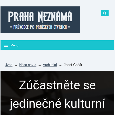
Menu
Úvod
→
Něco navíc
→
Architekti
→
Josef Gočár
Zúčastněte se
jedinečné kulturní