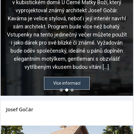
v kubistickém domě U Černé Matky Boží, který
vyprojektoval známý architekt Josef Gočár.
Kavárna je velice stylová, neboť i její interiér navrhl
sám architekt. Program bude více než bohatý.
Vstupenky na tento jedinečný večer můžete použít
i jako dárek pro své blízké či známé. Vyžadován
bude oděv společenský, ideálně u pánů doplněn
elegantním motýlkem, gentlemani s obzvlášť
vytříbeným vkusem budou vítáni […]
Více informací
Josef Gočár