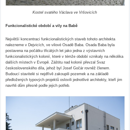
Kostel svatého Václava ve Vršovicích
Funkcionalistické období a vily na Babě
Největší koncentraci funkcionalistických staveb tohoto architekta
nalezneme v Dejvicích, ve vilové Osadě Baba. Osada Baba byla
postavena na počátku třicátých let jako jedna z výstavních
funkcionalistických kolonií, které v témže období vznikaly na několika
dalších místech v Evropě. Záštitu nad kolonií převzal Svaz
československého díla, jehož byl Josef Gočár rovněž členem.
Budoucí stavitelé si nejdřívě zakoupili pozemek a na základě
předložených typových projektů oslovili jednotlivé architekty, kteří jim
navrhli dům přesně podle jejich potřeb.