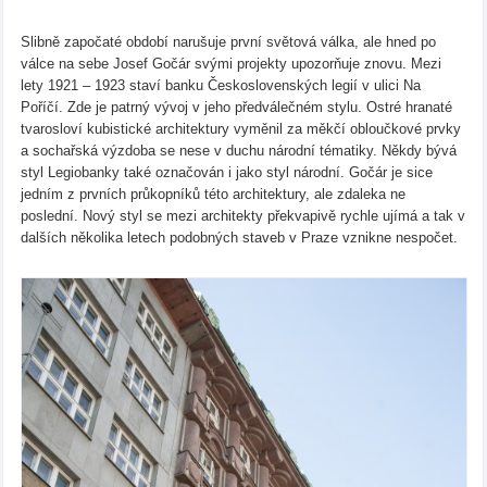
Slibně započaté období narušuje první světová válka, ale hned po
válce na sebe Josef Gočár svými projekty upozorňuje znovu. Mezi
lety 1921 – 1923 staví banku Československých legií v ulici Na
Poříčí. Zde je patrný vývoj v jeho předválečném stylu. Ostré hranaté
tvarosloví kubistické architektury vyměnil za měkčí obloučkové prvky
a sochařská výzdoba se nese v duchu národní tématiky. Někdy bývá
styl Legiobanky také označován i jako styl národní. Gočár je sice
jedním z prvních průkopníků této architektury, ale zdaleka ne
poslední. Nový styl se mezi architekty překvapivě rychle ujímá a tak v
dalších několika letech podobných staveb v Praze vznikne nespočet.