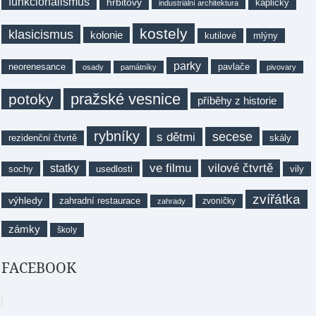
funkcionalismus
hřbitovy
kapličky
industriální architektura
kostely
klasicismus
kolonie
kutilové
mlýny
parky
neorenesance
pavlače
osady
památníky
pivovary
pražské vesnice
potoky
příběhy z historie
rybníky
secese
s dětmi
rezidenční čtvrtě
skály
ve filmu
vilové čtvrtě
statky
sochy
usedlosti
vily
zvířátka
výhledy
zahradní restaurace
zvoničky
zahrady
zámky
školy
FACEBOOK