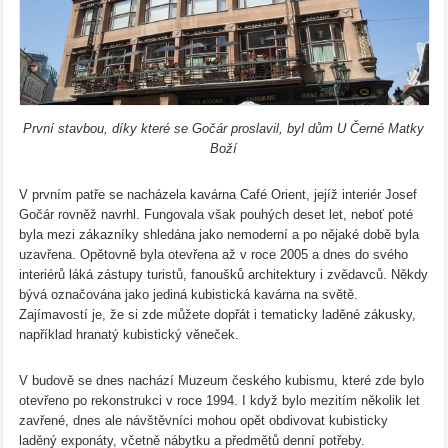
První stavbou, díky které se Gočár proslavil, byl dům U Černé Matky
Boží
V prvním patře se nacházela kavárna Café Orient, jejíž interiér Josef
Gočár rovněž navrhl. Fungovala však pouhých deset let, neboť poté
byla mezi zákazníky shledána jako nemoderní a po nějaké době byla
uzavřena. Opětovně byla otevřena až v roce 2005 a dnes do svého
interiérů láká zástupy turistů, fanoušků architektury i zvědavců. Někdy
bývá označována jako jediná kubistická kavárna na světě.
Zajímavostí je, že si zde můžete dopřát i tematicky laděné zákusky,
například hranatý kubistický věneček.
V budově se dnes nachází Muzeum českého kubismu, které zde bylo
otevřeno po rekonstrukci v roce 1994. I když bylo mezitím několik let
zavřené, dnes ale návštěvníci mohou opět obdivovat kubisticky
laděný exponáty, včetně nábytku a předmětů denní potřeby.