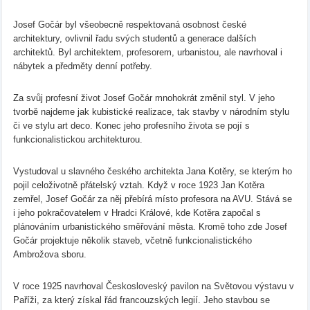
Josef Gočár byl všeobecně respektovaná osobnost české
architektury, ovlivnil řadu svých studentů a generace dalších
architektů. Byl architektem, profesorem, urbanistou, ale navrhoval i
nábytek a předměty denní potřeby.
Za svůj profesní život Josef Gočár mnohokrát změnil styl. V jeho
tvorbě najdeme jak kubistické realizace, tak stavby v národním stylu
či ve stylu art deco. Konec jeho profesního života se pojí s
funkcionalistickou architekturou.
Vystudoval u slavného českého architekta Jana Kotěry, se kterým ho
pojil celoživotně přátelský vztah. Když v roce 1923 Jan Kotěra
zemřel, Josef Gočár za něj přebírá místo profesora na AVU. Stává se
i jeho pokračovatelem v Hradci Králové, kde Kotěra započal s
plánováním urbanistického směřování města. Kromě toho zde Josef
Gočár projektuje několik staveb, včetně funkcionalistického
Ambrožova sboru.
V roce 1925 navrhoval Českosloveský pavilon na Světovou výstavu v
Paříži, za který získal řád francouzských legií. Jeho stavbou se