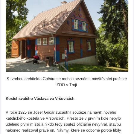
S tvorbou architekta Gočára se mohou seznámit návštěvníci pražské
ZOO v Troji
Kostel svatého Václava va Vršovicích
V roce 1925 se Josef Gočár zúčastnil soutěže na návrh nového
katolického kostela ve Vršovicích. Přesto že v prvním kole nebylo
uděleno první místo a nikdo tedy soutěž oficiálně nevyhrál, stavbu
nakonec realizoval právě on. Návrhy, které se odborné porotě líbily