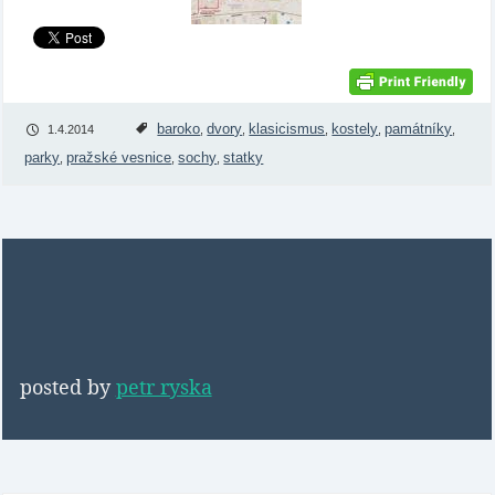
baroko
dvory
klasicismus
kostely
památníky
1.4.2014
,
,
,
,
,
parky
pražské vesnice
sochy
statky
,
,
,
posted by
petr ryska