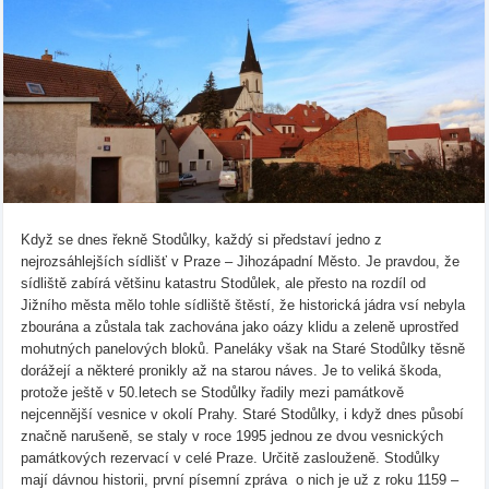
Když se dnes řekně Stodůlky, každý si představí jedno z
nejrozsáhlejších sídlišť v Praze – Jihozápadní Město. Je pravdou, že
sídliště zabírá většinu katastru Stodůlek, ale přesto na rozdíl od
Jižního města mělo tohle sídliště štěstí, že historická jádra vsí nebyla
zbourána a zůstala tak zachována jako oázy klidu a zeleně uprostřed
mohutných panelových bloků. Paneláky však na Staré Stodůlky těsně
dorážejí a některé pronikly až na starou náves. Je to veliká škoda,
protože ještě v 50.letech se Stodůlky řadily mezi památkově
nejcennější vesnice v okolí Prahy. Staré Stodůlky, i když dnes působí
značně narušeně, se staly v roce 1995 jednou ze dvou vesnických
památkových rezervací v celé Praze. Určitě zaslouženě. Stodůlky
mají dávnou historii, první písemní zpráva o nich je už z roku 1159 –