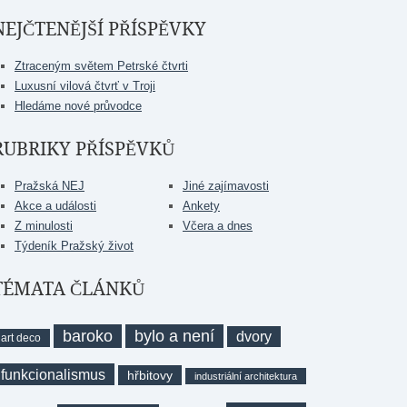
NEJČTENĚJŠÍ PŘÍSPĚVKY
Ztraceným světem Petrské čtvrti
Luxusní vilová čtvrť v Troji
Hledáme nové průvodce
RUBRIKY PŘÍSPĚVKŮ
Pražská NEJ
Jiné zajímavosti
Akce a události
Ankety
Z minulosti
Včera a dnes
Týdeník Pražský život
TÉMATA ČLÁNKŮ
baroko
bylo a není
dvory
art deco
funkcionalismus
hřbitovy
industriální architektura