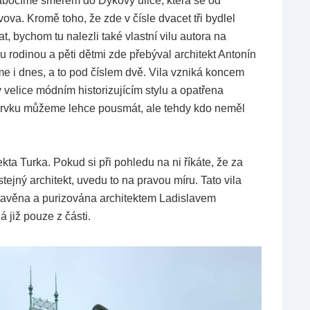
abočíme směrem do Dykovy ulice, která se od
va. Kromě toho, že zde v čísle dvacet tři bydlel
, bychom tu nalezli také vlastní vilu autora na
rodinou a pěti dětmi zde přebýval architekt Antonín
me i dnes, a to pod číslem dvě. Vila vzniká koncem
y velice módním historizujícím stylu a opatřena
prvku můžeme lehce pousmát, ale tehdy kdo neměl
ekta Turka. Pokud si při pohledu na ni říkáte, že za
ejný architekt, uvedu to na pravou míru. Tato vila
estavěna a purizována architektem Ladislavem
 již pouze z části.