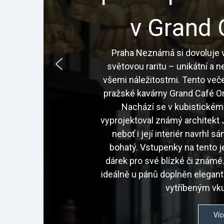
v Grand 
Praha Neznámá si dovoluje v
světovou raritu – unikátní a 
všemi náležitostmi. Tento veče
pražské kavárny Grand Café Or
Nachází se v kubistickém
vyprojektoval známý architekt J
neboť i její interiér navrhl 
bohatý. Vstupenky na tento j
dárek pro své blízké či znám
ideálně u pánů doplněn elegan
vytříbeným vku
Víc