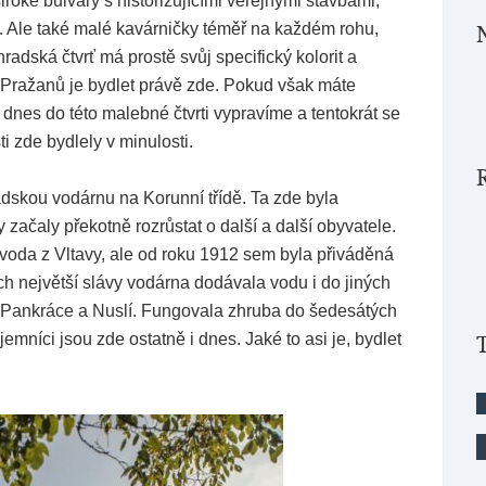
oké bulváry s historizujícími veřejnými stavbami,
. Ale také malé kavárničky téměř na každém rohu,
hradská čtvrť má prostě svůj specifický kolorit a
 Pražanů je bydlet právě zde. Pokud však máte
e dnes do této malebné čtvrti vypravíme a tentokrát se
 zde bydlely v minulosti.
adskou vodárnu na Korunní třídě. Ta zde byla
začaly překotně rozrůstat o další a další obyvatele.
voda z Vltavy, ale od roku 1912 sem byla přiváděná
 největší slávy vodárna dodávala vodu i do jiných
 či Pankráce a Nuslí. Fungovala zhruba do šedesátých
emníci jsou zde ostatně i dnes. Jaké to asi je, bydlet