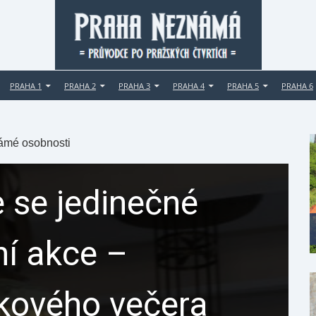
PRAHA 1
PRAHA 2
PRAHA 3
PRAHA 4
PRAHA 5
PRAHA 6
námé osobnosti
 se jedinečné
ní akce –
ikového večera