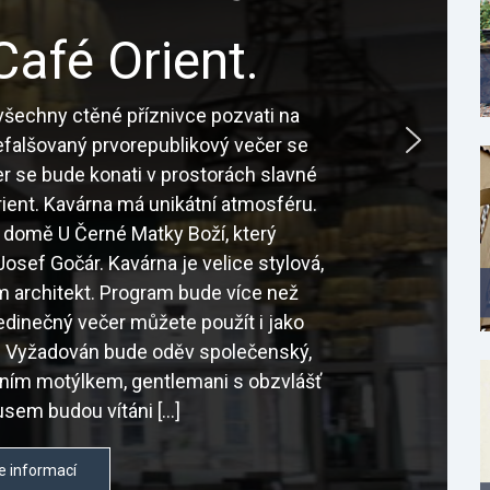
Café Orient.
šechny ctěné příznivce pozvati na
nefalšovaný prvorepublikový večer se
r se bude konati v prostorách slavné
ient. Kavárna má unikátní atmosféru.
 domě U Černé Matky Boží, který
osef Gočár. Kavárna je velice stylová,
sám architekt. Program bude více než
edinečný večer můžete použít i jako
é. Vyžadován bude oděv společenský,
tním motýlkem, gentlemani s obzvlášť
sem budou vítáni […]
e informací