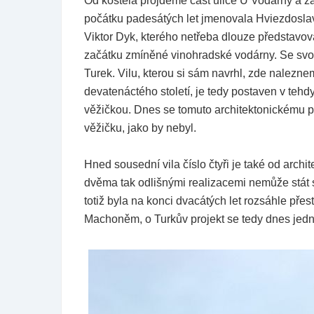
Od kostela projdeme část ulice U Vodárny a z
počátku padesátých let jmenovala Hviezdoslavo
Viktor Dyk, kterého netřeba dlouze představovat
začátku zmíněné vinohradské vodárny. Se svou 
Turek. Vilu, kterou si sám navrhl, zde nalezne
devatenáctého století, je tedy postaven v tehd
věžičkou. Dnes se tomuto architektonickému 
věžičku, jako by nebyl.
Hned sousední vila číslo čtyři je také od archit
dvěma tak odlišnými realizacemi nemůže stát st
totiž byla na konci dvacátých let rozsáhle př
Machoněm, o Turkův projekt se tedy dnes jedná