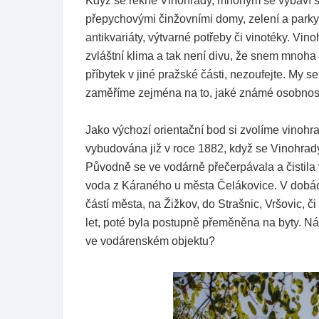
Když se řekne Vinohrady, mnohým se vybaví šir
přepychovými činžovními domy, zelení a parky
antikvariáty, výtvarné potřeby či vinotéky. Vino
zvláštní klima a tak není divu, že snem mnoha
příbytek v jiné pražské části, nezoufejte. My s
zaměříme zejména na to, jaké známé osobnosti
Jako výchozí orientační bod si zvolíme vinohr
vybudována již v roce 1882, když se Vinohrady 
Původně se ve vodárně přečerpávala a čistila 
voda z Káraného u města Čelákovice. V dobách
částí města, na Žižkov, do Strašnic, Vršovic,
let, poté byla postupně přeměněna na byty. Náj
ve vodárenském objektu?