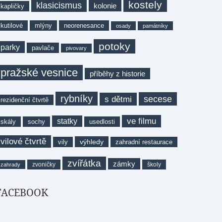
kostely
klasicismus
kolonie
kapličky
kutilové
mlýny
neorenesance
osady
památníky
potoky
parky
pavlače
pivovary
pražské vesnice
příběhy z historie
rybníky
secese
s dětmi
rezidenční čtvrtě
ve filmu
statky
skály
sochy
usedlosti
vilové čtvrtě
výhledy
vily
zahradní restaurace
zvířátka
zámky
zvoničky
školy
zahrady
FACEBOOK