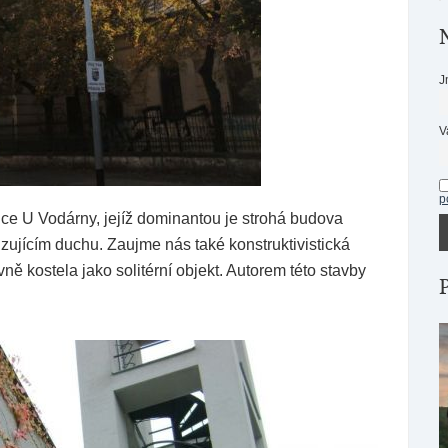
J
V
p
ce U Vodárny, jejíž dominantou je strohá budova
zujícím duchu. Zaujme nás také konstruktivistická
ně kostela jako solitérní objekt. Autorem této stavby