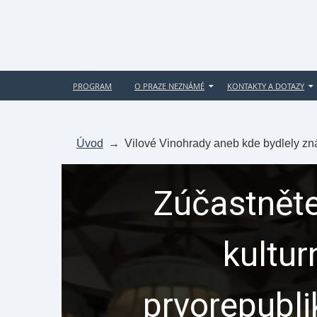
PROGRAM
O PRAZE NEZNÁMÉ
KONTAKTY A DOTAZY
Úvod
→
Vilové Vinohrady aneb kde bydlely z
Zúčastněte
kultur
prvorepubl