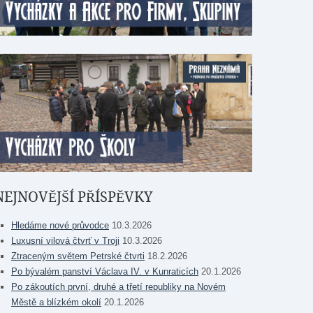
NEJNOVĚJŠÍ PŘÍSPĚVKY
Hledáme nové průvodce
10.3.2026
Luxusní vilová čtvrť v Troji
10.3.2026
Ztraceným světem Petrské čtvrti
18.2.2026
Po bývalém panství Václava IV. v Kunraticích
20.1.2026
Po zákoutích první, druhé a třetí republiky na Novém
Městě a blízkém okolí
20.1.2026