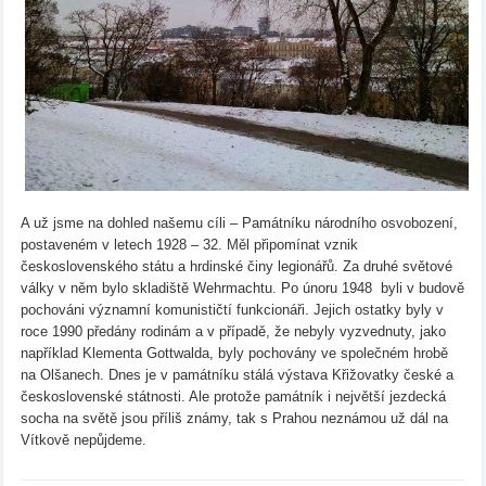
A už jsme na dohled našemu cíli – Památníku národního osvobození,
postaveném v letech 1928 – 32. Měl připomínat vznik
československého státu a hrdinské činy legionářů. Za druhé světové
války v něm bylo skladiště Wehrmachtu. Po únoru 1948 byli v budově
pochováni významní komunističtí funkcionáři. Jejich ostatky byly v
roce 1990 předány rodinám a v případě, že nebyly vyzvednuty, jako
například Klementa Gottwalda, byly pochovány ve společném hrobě
na Olšanech. Dnes je v památníku stálá výstava Křižovatky české a
československé státnosti. Ale protože památník i největší jezdecká
socha na světě jsou příliš známy, tak s Prahou neznámou už dál na
Vítkově nepůjdeme.