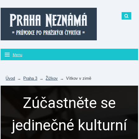
Menu
Úvod
→
Praha 3
→
Žižkov
→
Vítkov v zimě
Zúčastněte se
jedinečné kulturní