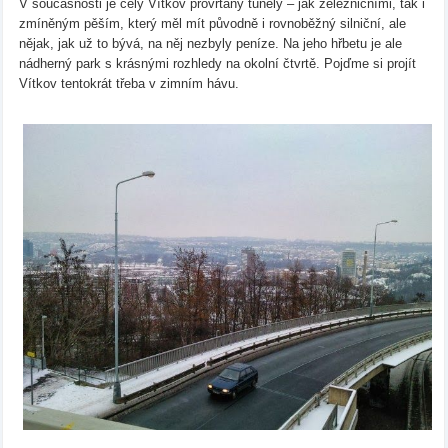
V současnosti je celý Vítkov provrtaný tunely – jak železničními, tak i
zmíněným pěším, který měl mít původně i rovnoběžný silniční, ale
nějak, jak už to bývá, na něj nezbyly peníze. Na jeho hřbetu je ale
nádherný park s krásnými rozhledy na okolní čtvrtě. Pojďme si projít
Vítkov tentokrát třeba v zimním hávu.