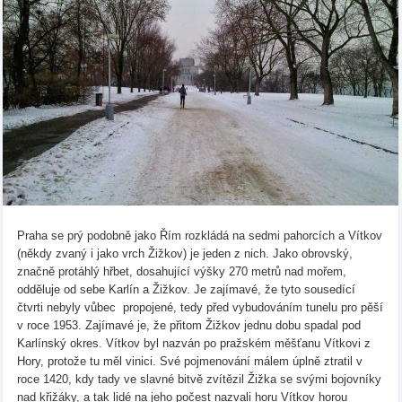
Praha se prý podobně jako Řím rozkládá na sedmi pahorcích a Vítkov
(někdy zvaný i jako vrch Žižkov) je jeden z nich. Jako obrovský,
značně protáhlý hřbet, dosahující výšky 270 metrů nad mořem,
odděluje od sebe Karlín a Žižkov. Je zajímavé, že tyto sousedící
čtvrti nebyly vůbec propojené, tedy před vybudováním tunelu pro pěší
v roce 1953. Zajímavé je, že přitom Žižkov jednu dobu spadal pod
Karlínský okres. Vítkov byl nazván po pražském měšťanu Vítkovi z
Hory, protože tu měl vinici. Své pojmenování málem úplně ztratil v
roce 1420, kdy tady ve slavné bitvě zvítězil Žižka se svými bojovníky
nad křižáky, a tak lidé na jeho počest nazvali horu Vítkov horou