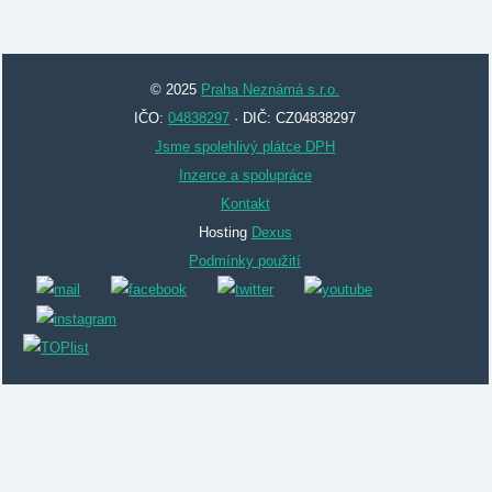
© 2025
Praha Neznámá s.r.o.
IČO:
04838297
· DIČ: CZ04838297
Jsme spolehlivý plátce DPH
Inzerce a spolupráce
Kontakt
Hosting
Dexus
Podmínky použití