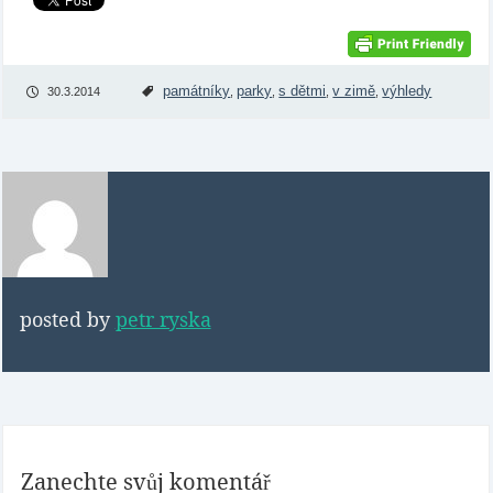
památníky
parky
s dětmi
v zimě
výhledy
30.3.2014
,
,
,
,
posted by
petr ryska
Zanechte svůj komentář