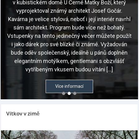
v kubistickém domě U Černé Matky Boží, který
vyprojektoval známý architekt Josef Gočár.
Kavárna je velice stylová, neboť i její interiér navrhl
sám architekt. Program bude více než bohatý.
Vstupenky na tento jedinečný večer můžete použít
i jako dárek pro své blízké či známé. Vyžadován
bude oděv společenský, ideálně u pánů doplněn
elegantním motýlkem, gentlemani s obzvlášť
vytříbeným vkusem budou vítáni […]
Více informací
Vítkov v zimě