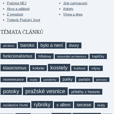
Pražská NEJ
Jiné zajímavosti
Akce a události
Ankety
Z minulosti
Včera a dnes
Týdeník Pražský život
TÉMATA ČLÁNKŮ
baroko
bylo a není
dvory
art deco
funkcionalismus
hřbitovy
kapličky
industriální architektura
kostely
klasicismus
kolonie
kutilové
mlýny
parky
neorenesance
pavlače
osady
památníky
pivovary
pražské vesnice
potoky
příběhy z historie
rybníky
secese
s dětmi
rezidenční čtvrtě
skály