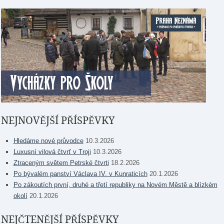
NEJNOVĚJŠÍ PŘÍSPĚVKY
Hledáme nové průvodce
10.3.2026
Luxusní vilová čtvrť v Troji
10.3.2026
Ztraceným světem Petrské čtvrti
18.2.2026
Po bývalém panství Václava IV. v Kunraticích
20.1.2026
Po zákoutích první, druhé a třetí republiky na Novém Městě a blízkém
okolí
20.1.2026
NEJČTENĚJŠÍ PŘÍSPĚVKY