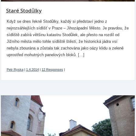
Staré Stodůlky
Když se dnes řekně Stodůlky, každý si představí jedno z
nejrozsáhlejších sídlišť v Praze – Jihozápadní Město. Je pravdou, že
sídliště zabírá většinu katastru Stodůlek, ale přesto na rozdíl od
Jižního města mělo tohle sídliště štěstí, že historická jádra vsí
nebyla zbourána a zůstala tak zachována jako oázy klidu a zeleně
uprostřed mohutných panelových bloků. […]
Petr Ryska
|
1.4.2014
|
12 Responses
|