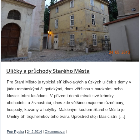
Uličky a průchody Starého Města
Pro Staré Město je typická síť křivolakých a úzkých uliček s domy v
jádru románskými či gotickými, dnes většinou s barokními nebo
klasicistními fasádami. V přízemí domů mívali své krámky
obchodníci a živnostníci, dnes zde většinou najdeme různé bary,
hospody, kavárny a hotýlky. Malebným koutem Starého Města je
Uhelný trh trojúhelníkovitého tvaru. Uprostřed stojí klasicistní […]
Petr Ryska
|
24.2.2014
|
Okomentovat
|