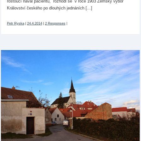
rostoucí nával pacientů, rozhodl se v roce 1903 Zemský výbor
Království českého po dlouhých jednáních […]
Petr Ryska
|
24.4.2014
|
2 Responses
|