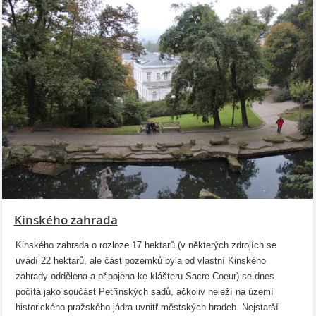
Kinského zahrada
Kinského zahrada o rozloze 17 hektarů (v některých zdrojích se
uvádí 22 hektarů, ale část pozemků byla od vlastní Kinského
zahrady oddělena a připojena ke klášteru Sacre Coeur) se dnes
počítá jako součást Petřínských sadů, ačkoliv neleží na území
historického pražského jádra uvnitř městských hradeb. Nejstarší