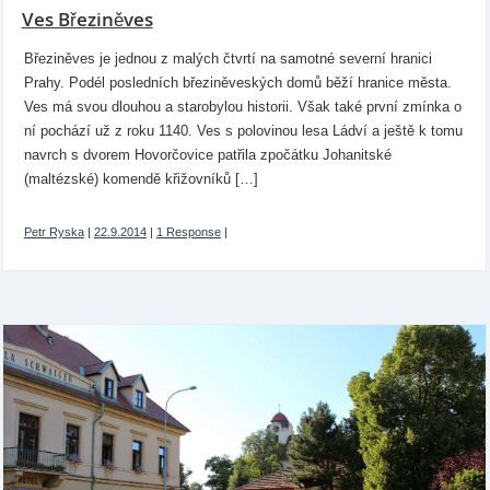
Ves Březiněves
Březiněves je jednou z malých čtvrtí na samotné severní hranici
Prahy. Podél posledních březiněveských domů běží hranice města.
Ves má svou dlouhou a starobylou historii. Však také první zmínka o
ní pochází už z roku 1140. Ves s polovinou lesa Ládví a ještě k tomu
navrch s dvorem Hovorčovice patřila zpočátku Johanitské
(maltézské) komendě křižovníků […]
Petr Ryska
|
22.9.2014
|
1 Response
|