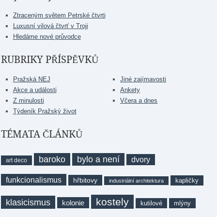
Ztraceným světem Petrské čtvrti
Luxusní vilová čtvrť v Troji
Hledáme nové průvodce
RUBRIKY PŘÍSPĚVKŮ
Pražská NEJ
Jiné zajímavosti
Akce a události
Ankety
Z minulosti
Včera a dnes
Týdeník Pražský život
TÉMATA ČLÁNKŮ
baroko
bylo a není
dvory
art deco
funkcionalismus
hřbitovy
kapličky
industriální architektura
kostely
klasicismus
kolonie
kutilové
mlýny