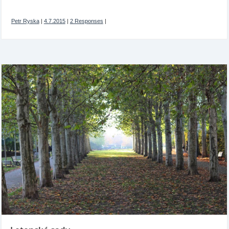
Petr Ryska
|
4.7.2015
|
2 Responses
|