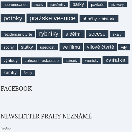
parky
neorenesance
pavlače
osady
památníky
pivovary
pražské vesnice
potoky
příběhy z historie
rybníky
secese
s dětmi
rezidenční čtvrtě
skály
ve filmu
vilové čtvrtě
statky
sochy
usedlosti
vily
zvířátka
výhledy
zahradní restaurace
zvoničky
zahrady
zámky
školy
FACEBOOK
NEWSLETTER PRAHY NEZNÁMÉ
Jméno