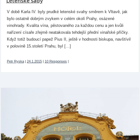
Letenské sady
V době Karla IV. byly prudké letenské svahy směrem k Vltavě, jak
bylo ostatně dobrým zvykem v celém okolí Prahy, osázené
vinohrady. Kvalita vína, pěstovaného za každou cenu a jen kvůli
nařízení císaře zřejmě neatakovala tehdejší přední vinařské příčky.
Když totiž budoucí papež Pius II, ještě v hodnosti biskupa, navštívil
v polovině 15.století Prahu, byl […]
Petr Ryska
|
24.1.2015
|
10 Responses
|