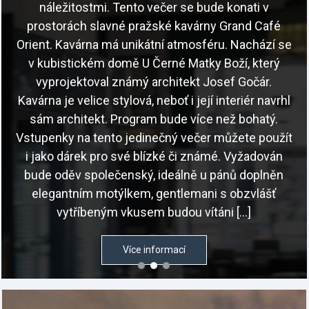
náležitostmi. Tento večer se bude konati v
prostorách slavné pražské kavárny Grand Café
Orient. Kavárna má unikátní atmosféru. Nachází se
v kubistickém domě U Černé Matky Boží, který
vyprojektoval známý architekt Josef Gočár.
Kavárna je velice stylová, neboť i její interiér navrhl
sám architekt. Program bude více než bohatý.
Vstupenky na tento jedinečný večer můžete použít
i jako dárek pro své blízké či známé. Vyžadován
bude oděv společenský, ideálně u pánů doplněn
elegantním motýlkem, gentlemani s obzvlášť
vytříbeným vkusem budou vítáni […]
Více informací