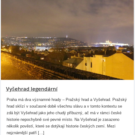
Vyšehrad legendární
Praha má dva významné hrady – Pražský hrad a Vyšehrad. Pražský
hrad sklízí v současné době všechnu slávu a v tomto kontextu se
zdá být Vyšehrad jako jeho chudý příbuzný, ač má v rámci české
historie nepochybně své pevné místo. Na Vyšehrad je zasazeno
několik pověstí, které se dotýkají historie českých zemí. Mezi
nejznámější patří […]