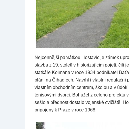
Nejcennější památkou Hostavic je zámek upr
stavba z 19. století v historizujícím pojetí, či
statkáře Kolmana v roce 1934 podnikatel Baťa,
pláni na Čihadlech. Navrhl i vlastní regulační
vlastním obchodním centrem, školou a v údolí 
tenisovými dvorci. Bohužel z celého projektu v
sešlo a přednost dostalo vojenské cvičiště. Ho
připojeny k Praze v roce 1968.