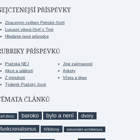
NEJČTENĚJŠÍ PŘÍSPĚVKY
Ztraceným světem Petrské čtvrti
Luxusní vilová čtvrť v Troji
Hledáme nové průvodce
RUBRIKY PŘÍSPĚVKŮ
Pražská NEJ
Jiné zajímavosti
Akce a události
Ankety
Z minulosti
Včera a dnes
Týdeník Pražský život
TÉMATA ČLÁNKŮ
baroko
bylo a není
dvory
art deco
funkcionalismus
hřbitovy
industriální architektura