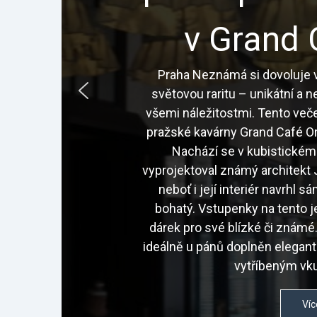
v Grand 
Praha Neznámá si dovoluje v
světovou raritu – unikátní a 
všemi náležitostmi. Tento veče
pražské kavárny Grand Café Or
Nachází se v kubistickém
vyprojektoval známý architekt J
neboť i její interiér navrhl 
bohatý. Vstupenky na tento j
dárek pro své blízké či znám
ideálně u pánů doplněn elegan
vytříbeným vku
Víc