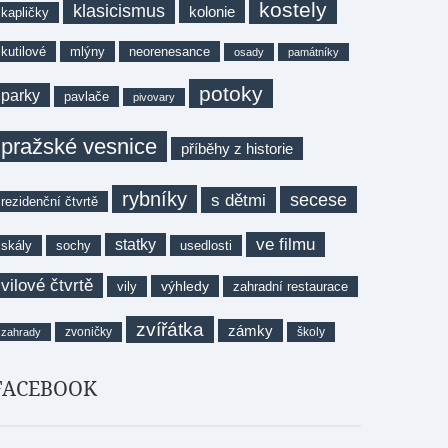
kostely
klasicismus
kolonie
kapličky
kutilové
mlýny
neorenesance
osady
památníky
potoky
parky
pavlače
pivovary
pražské vesnice
příběhy z historie
rybníky
secese
s dětmi
rezidenční čtvrtě
ve filmu
statky
skály
sochy
usedlosti
vilové čtvrtě
výhledy
vily
zahradní restaurace
zvířátka
zámky
zvoničky
školy
zahrady
FACEBOOK