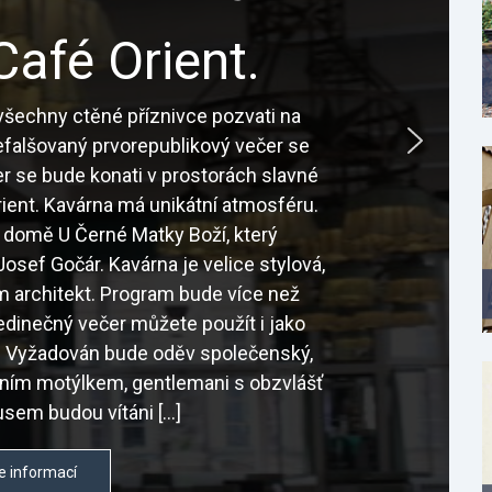
Café Orient.
šechny ctěné příznivce pozvati na
nefalšovaný prvorepublikový večer se
r se bude konati v prostorách slavné
ient. Kavárna má unikátní atmosféru.
 domě U Černé Matky Boží, který
osef Gočár. Kavárna je velice stylová,
sám architekt. Program bude více než
edinečný večer můžete použít i jako
é. Vyžadován bude oděv společenský,
tním motýlkem, gentlemani s obzvlášť
sem budou vítáni […]
e informací