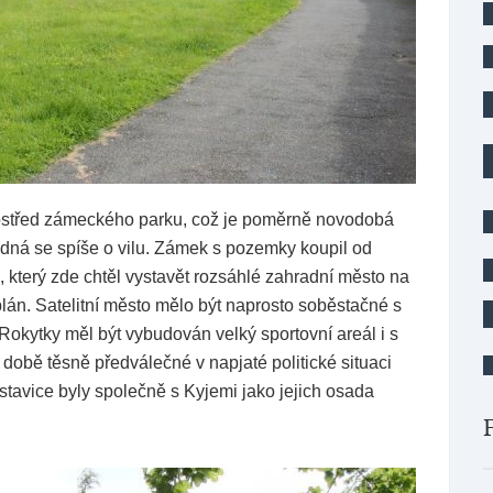
ostřed zámeckého parku, což je poměrně novodobá
li jedná se spíše o vilu. Zámek s pozemky koupil od
 který zde chtěl vystavět rozsáhlé zahradní město na
 plán. Satelitní město mělo být naprosto soběstačné s
Rokytky měl být vybudován velký sportovní areál i s
 době těsně předválečné v napjaté politické situaci
stavice byly společně s Kyjemi jako jejich osada