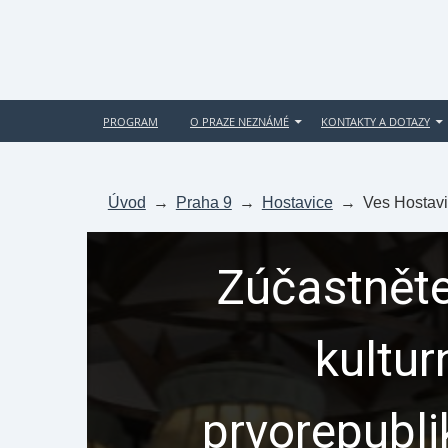
PROGRAM
O PRAZE NEZNÁMÉ
KONTAKTY A DOTAZY
Úvod
→
Praha 9
→
Hostavice
→
Ves Hostav
Zúčastněte
kultur
prvorepubl