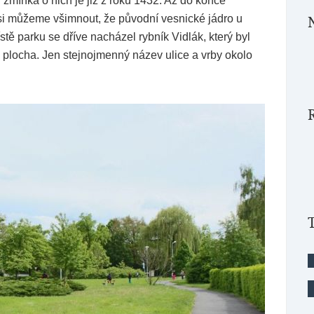
 zmínka o nich je již z roku 1432. Až do konce
 si můžeme všimnout, že původní vesnické jádro u
tě parku se dříve nacházel rybník Vidlák, který byl
á plocha. Jen stejnojmenný název ulice a vrby okolo