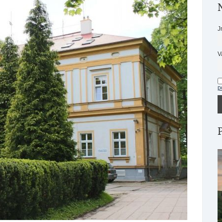
J
V
p