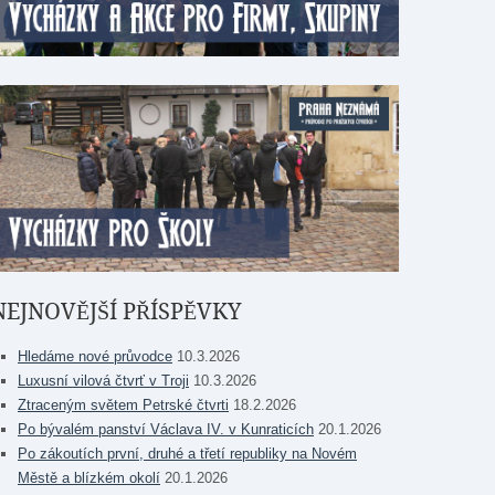
NEJNOVĚJŠÍ PŘÍSPĚVKY
Hledáme nové průvodce
10.3.2026
Luxusní vilová čtvrť v Troji
10.3.2026
Ztraceným světem Petrské čtvrti
18.2.2026
Po bývalém panství Václava IV. v Kunraticích
20.1.2026
Po zákoutích první, druhé a třetí republiky na Novém
Městě a blízkém okolí
20.1.2026