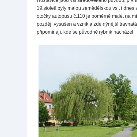
Hostavice jsou vsí středověkého původu, první
19.století byly malou zemědělskou vsí, i dnes
otočky autobusu č.110 je poměrně malé, na mís
později vysušen a vznikla zde nýnější travnat
připomínají, kde se původně rybník nacházel.