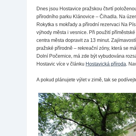
Dnes jsou Hostavice pražskou čtvrtí položenou 
přírodního parku Klánovice – Čihadla. Na územ
Rokytka s mokřady a přírodní rezervaci Na Pís
výhody města i vesnice. Při použití příměstské
centra města dopravit za 13 minut. Zajímavostí 
pražské přírodně – rekreační zóny, která se m
Dolní Počernice, má zde být vybudována rozsáhl
Hostavic více v článku
Hostavická příroda
. Na
A pokud plánujete výlet v zimě, tak se podívejte