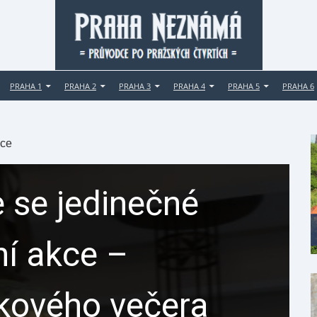
PRAHA 1
PRAHA 2
PRAHA 3
PRAHA 4
PRAHA 5
PRAHA 6
ice
 se jedinečné
ní akce –
ikového večera