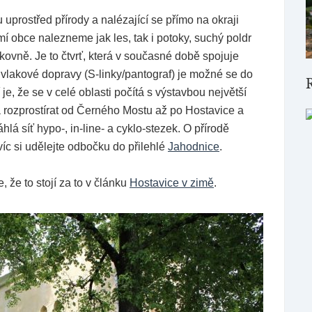
uprostřed přírody a nalézající se přímo na okraji
í obce nalezneme jak les, tak i potoky, suchý poldr
kovně. Je to čtvrť, která v současné době spojuje
 vlakové dopravy (S-linky/pantograf) je možné se do
je, že se v celé oblasti počítá s výstavbou největší
á rozprostírat od Černého Mostu až po Hostavice a
á síť hypo-, in-line- a cyklo-stezek. O přírodě
víc si udělejte odbočku do přilehlé
Jahodnice
.
, že to stojí za to v článku
Hostavice v zimě
.