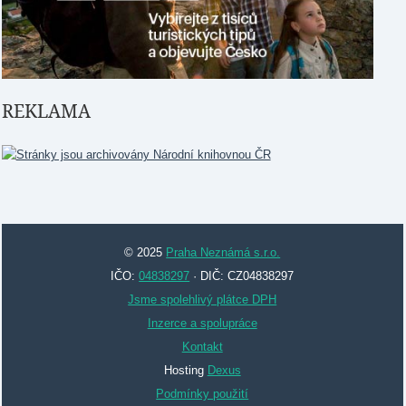
REKLAMA
© 2025
Praha Neznámá s.r.o.
IČO:
04838297
· DIČ: CZ04838297
Jsme spolehlivý plátce DPH
Inzerce a spolupráce
Kontakt
Hosting
Dexus
Podmínky použití