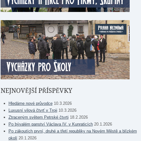
NEJNOVĚJŠÍ PŘÍSPĚVKY
Hledáme nové průvodce
10.3.2026
Luxusní vilová čtvrť v Troji
10.3.2026
Ztraceným světem Petrské čtvrti
18.2.2026
Po bývalém panství Václava IV. v Kunraticích
20.1.2026
Po zákoutích první, druhé a třetí republiky na Novém Městě a blízkém
okolí
20.1.2026