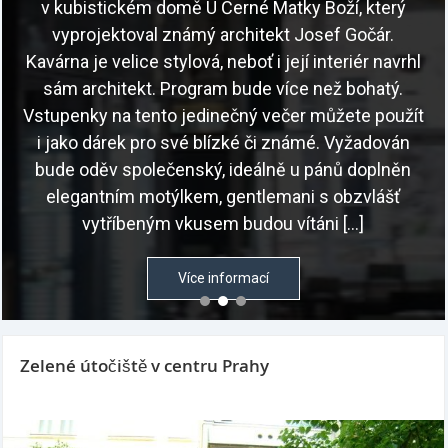
v kubistickém domě U Černé Matky Boží, který
vyprojektoval známý architekt Josef Gočár.
Kavárna je velice stylová, neboť i její interiér navrhl
sám architekt. Program bude více než bohatý.
Vstupenky na tento jedinečný večer můžete použít
i jako dárek pro své blízké či známé. Vyžadován
bude oděv společenský, ideálně u pánů doplněn
elegantním motýlkem, gentlemani s obzvlášť
vytříbeným vkusem budou vítáni […]
Více informací
Zelené útočiště v centru Prahy