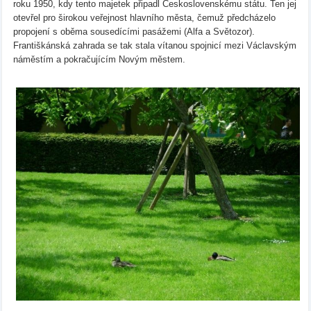
roku 1950, kdy tento majetek připadl Československému státu. Ten jej
otevřel pro širokou veřejnost hlavního města, čemuž předcházelo
propojení s oběma sousedícími pasážemi (Alfa a Světozor).
Františkánská zahrada se tak stala vítanou spojnicí mezi Václavským
náměstím a pokračujícím Novým městem.