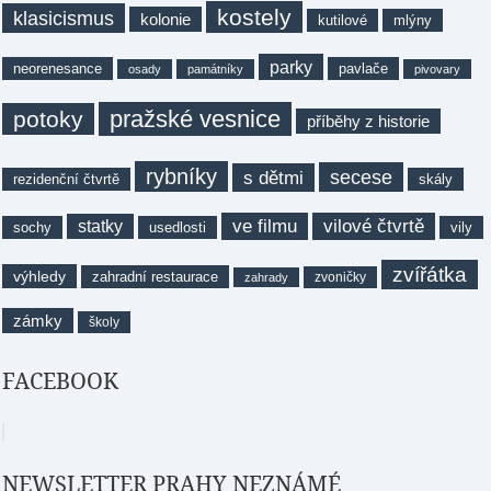
kostely
klasicismus
kolonie
kutilové
mlýny
parky
neorenesance
pavlače
osady
památníky
pivovary
pražské vesnice
potoky
příběhy z historie
rybníky
secese
s dětmi
rezidenční čtvrtě
skály
ve filmu
vilové čtvrtě
statky
sochy
usedlosti
vily
zvířátka
výhledy
zahradní restaurace
zvoničky
zahrady
zámky
školy
FACEBOOK
NEWSLETTER PRAHY NEZNÁMÉ