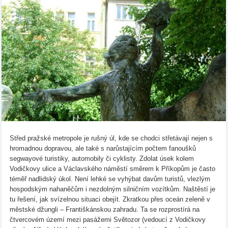
Střed pražské metropole je rušný úl, kde se chodci střetávají nejen s
hromadnou dopravou, ale také s narůstajícím počtem fanoušků
segwayové turistiky, automobily či cyklisty. Zdolat úsek kolem
Vodičkovy ulice a Václavského náměstí směrem k Příkopům je často
téměř nadlidský úkol. Není lehké se vyhýbat davům turistů, vlezlým
hospodským nahaněčům i nezdolným silničním vozítkům. Naštěstí je
tu řešení, jak svízelnou situaci obejít. Zkratkou přes oceán zeleně v
městské džungli – Františkánskou zahradu. Ta se rozprostírá na
čtvercovém území mezi pasážemi Světozor (vedoucí z Vodičkovy