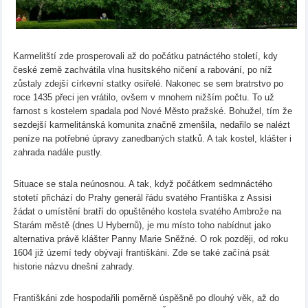
Karmelitští zde prosperovali až do počátku patnáctého století, kdy
české země zachvátila vlna husitského ničení a rabování, po níž
zůstaly zdejší církevní statky osiřelé. Nakonec se sem bratrstvo po
roce 1435 přeci jen vrátilo, ovšem v mnohem nižším počtu. To už
farnost s kostelem spadala pod Nové Město pražské. Bohužel, tím že
sezdejší karmelitánská komunita značně zmenšila, nedařilo se nalézt
peníze na potřebné úpravy zanedbaných statků. A tak kostel, klášter i
zahrada nadále pustly.
Situace se stala neúnosnou. A tak, když počátkem sedmnáctého
stotetí přichází do Prahy generál řádu svatého Františka z Assisi
žádat o umístění bratří do opuštěného kostela svatého Ambrože na
Starám městě (dnes U Hybernů), je mu místo toho nabídnut jako
alternativa právě klášter Panny Marie Sněžné. O rok později, od roku
1604 již území tedy obývají františkáni. Zde se také začíná psát
historie názvu dnešní zahrady.
Františkáni zde hospodařili poměrně úspěšně po dlouhý věk, až do