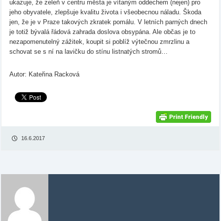
ukazuje, že zeleň v centru města je vítaným oddechem (nejen) pro
jeho obyvatele, zlepšuje kvalitu života i všeobecnou náladu. Škoda
jen, že je v Praze takových zkratek pomálu. V letních parných dnech
je totiž bývalá řádová zahrada doslova obsypána. Ale občas je to
nezapomenutelný zážitek, koupit si poblíž výtečnou zmrzlinu a
schovat se s ní na lavičku do stínu listnatých stromů…
Autor: Kateřina Racková
16.6.2017