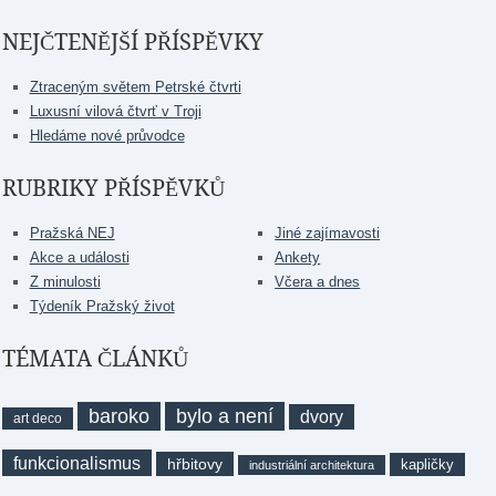
NEJČTENĚJŠÍ PŘÍSPĚVKY
Ztraceným světem Petrské čtvrti
Luxusní vilová čtvrť v Troji
Hledáme nové průvodce
RUBRIKY PŘÍSPĚVKŮ
Pražská NEJ
Jiné zajímavosti
Akce a události
Ankety
Z minulosti
Včera a dnes
Týdeník Pražský život
TÉMATA ČLÁNKŮ
baroko
bylo a není
dvory
art deco
funkcionalismus
hřbitovy
kapličky
industriální architektura