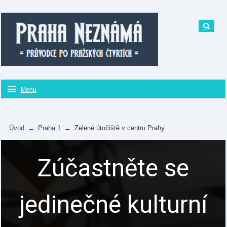
Menu
Úvod
→
Praha 1
→
Zelené útočiště v centru Prahy
Zúčastněte se
jedinečné kulturní