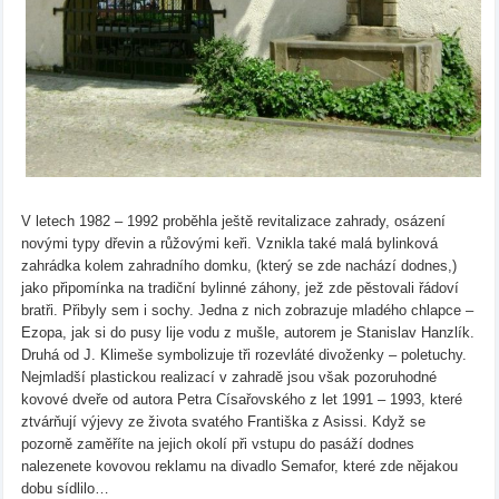
V letech 1982 – 1992 proběhla ještě revitalizace zahrady, osázení
novými typy dřevin a růžovými keři. Vznikla také malá bylinková
zahrádka kolem zahradního domku, (který se zde nachází dodnes,)
jako připomínka na tradiční bylinné záhony, jež zde pěstovali řádoví
bratři. Přibyly sem i sochy. Jedna z nich zobrazuje mladého chlapce –
Ezopa, jak si do pusy lije vodu z mušle, autorem je Stanislav Hanzlík.
Druhá od J. Klimeše symbolizuje tři rozevláté divoženky – poletuchy.
Nejmladší plastickou realizací v zahradě jsou však pozoruhodné
kovové dveře od autora Petra Císařovského z let 1991 – 1993, které
ztvárňují výjevy ze života svatého Františka z Asissi. Když se
pozorně zaměříte na jejich okolí při vstupu do pasáží dodnes
nalezenete kovovou reklamu na divadlo Semafor, které zde nějakou
dobu sídlilo…