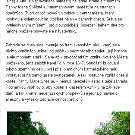
ulice) a Alfa (z Václavského náměstí) na jedné straně a chrámem
Panny Marie Sněžné a Jungmannovým náměstím na stranách
opačných. Tvoří odpočinkový vnitroblok v centru města, který
poskytuje kolemjdoucím útočiště nejen v parných dnech. Stává se
vyhledávaným místem i pro dlouhodobější posezení běhěm dne pro
mnohé pražské obyvatele a návštěvníky.
Zahrada se dnes sice jmenuje po františkánském řádu, který se v
těchto končinách uchytil od počátku sedmnáctého století, její historie
je ale mnohem starší. Sahá až k prvopočátkům vzniku Nového Města
pražského, jenž založil Karel IV. v roce 1347. Součástí budování
tohoto územního celku byl i příslib mnichům karmelitského řádu
vystavět si na tomto místě svatostánek. A tak postupně vznikl dnešní
kostel Panny Marie Sněžné, k němuž náležel i klášter a také zahrada.
Podmínkou však bylo, aby kostel s klášterem vznikly na základě
darů, a tak kromě mecenášských příspěvků se jednalo hlavně o
almužny a výtěžky žebravé činnosti mnichů.