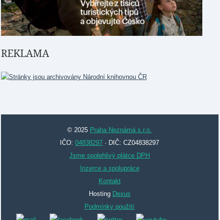
REKLAMA
© 2025
Praha Neznámá s.r.o.
IČO:
04838297
· DIČ: CZ04838297
Jsme spolehlivý plátce DPH
Inzerce a spolupráce
Kontakt
Hosting
Dexus
Podmínky použití