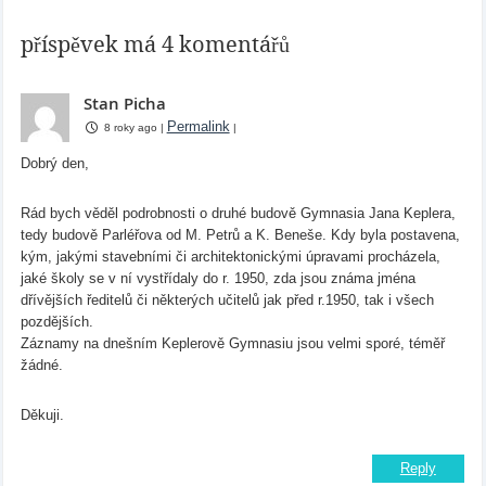
příspěvek má 4 komentářů
Stan Picha
Permalink
8 roky ago
|
|
Dobrý den,
Rád bych věděl podrobnosti o druhé budově Gymnasia Jana Keplera,
tedy budově Parléřova od M. Petrů a K. Beneše. Kdy byla postavena,
kým, jakými stavebními či architektonickými úpravami procházela,
jaké školy se v ní vystřídaly do r. 1950, zda jsou známa jména
dřívějších ředitelů či některých učitelů jak před r.1950, tak i všech
pozdějších.
Záznamy na dnešním Keplerově Gymnasiu jsou velmi sporé, téměř
žádné.
Děkuji.
Reply