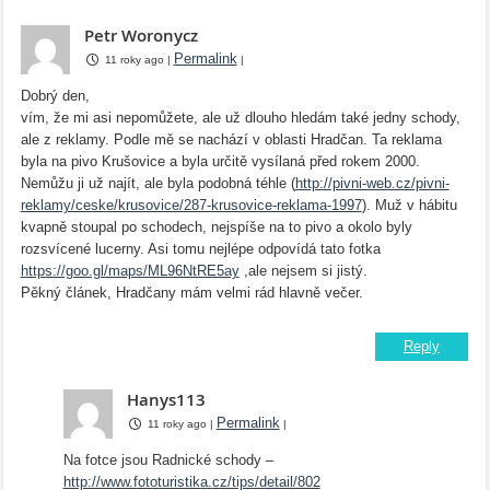
Petr Woronycz
Permalink
11 roky ago
|
|
Dobrý den,
vím, že mi asi nepomůžete, ale už dlouho hledám také jedny schody,
ale z reklamy. Podle mě se nachází v oblasti Hradčan. Ta reklama
byla na pivo Krušovice a byla určitě vysílaná před rokem 2000.
Nemůžu ji už najít, ale byla podobná téhle (
http://pivni-web.cz/pivni-
reklamy/ceske/krusovice/287-krusovice-reklama-1997
). Muž v hábitu
kvapně stoupal po schodech, nejspíše na to pivo a okolo byly
rozsvícené lucerny. Asi tomu nejlépe odpovídá tato fotka
https://goo.gl/maps/ML96NtRE5ay
,ale nejsem si jistý.
Pěkný článek, Hradčany mám velmi rád hlavně večer.
Reply
Hanys113
Permalink
11 roky ago
|
|
Na fotce jsou Radnické schody –
http://www.fototuristika.cz/tips/detail/802