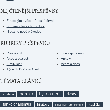
NEJČTENĚJŠÍ PŘÍSPĚVKY
Ztraceným světem Petrské čtvrti
Luxusní vilová čtvrť v Troji
Hledáme nové průvodce
RUBRIKY PŘÍSPĚVKŮ
Pražská NEJ
Jiné zajímavosti
Akce a události
Ankety
Z minulosti
Včera a dnes
Týdeník Pražský život
TÉMATA ČLÁNKŮ
baroko
bylo a není
dvory
art deco
funkcionalismus
hřbitovy
kapličky
industriální architektura