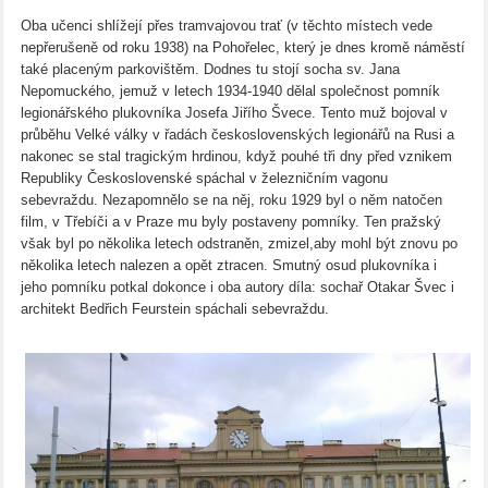
Oba učenci shlížejí přes tramvajovou trať (v těchto místech vede
nepřerušeně od roku 1938) na Pohořelec, který je dnes kromě náměstí
také placeným parkovištěm. Dodnes tu stojí socha sv. Jana
Nepomuckého, jemuž v letech 1934-1940 dělal společnost pomník
legionářského plukovníka Josefa Jiřího Švece. Tento muž bojoval v
průběhu Velké války v řadách československých legionářů na Rusi a
nakonec se stal tragickým hrdinou, když pouhé tři dny před vznikem
Republiky Československé spáchal v železničním vagonu
sebevraždu. Nezapomnělo se na něj, roku 1929 byl o něm natočen
film, v Třebíči a v Praze mu byly postaveny pomníky. Ten pražský
však byl po několika letech odstraněn, zmizel,aby mohl být znovu po
několika letech nalezen a opět ztracen. Smutný osud plukovníka i
jeho pomníku potkal dokonce i oba autory díla: sochař Otakar Švec i
architekt Bedřich Feurstein spáchali sebevraždu.