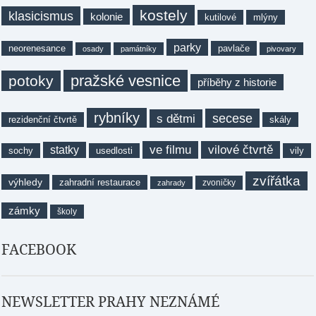
kostely
klasicismus
kolonie
kutilové
mlýny
parky
neorenesance
pavlače
osady
památníky
pivovary
pražské vesnice
potoky
příběhy z historie
rybníky
secese
s dětmi
rezidenční čtvrtě
skály
ve filmu
vilové čtvrtě
statky
sochy
usedlosti
vily
zvířátka
výhledy
zahradní restaurace
zvoničky
zahrady
zámky
školy
FACEBOOK
NEWSLETTER PRAHY NEZNÁMÉ