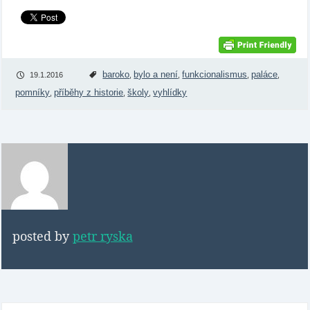
baroko
bylo a není
funkcionalismus
paláce
19.1.2016
,
,
,
,
pomníky
příběhy z historie
školy
vyhlídky
,
,
,
posted by
petr ryska