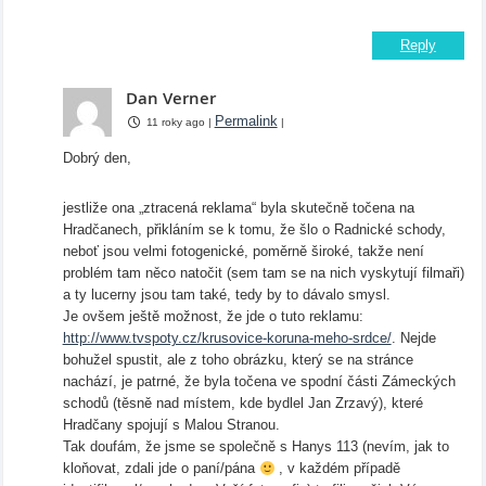
Reply
Dan Verner
Permalink
11 roky ago
|
|
Dobrý den,
jestliže ona „ztracená reklama“ byla skutečně točena na
Hradčanech, přikláním se k tomu, že šlo o Radnické schody,
neboť jsou velmi fotogenické, poměrně široké, takže není
problém tam něco natočit (sem tam se na nich vyskytují filmaři)
a ty lucerny jsou tam také, tedy by to dávalo smysl.
Je ovšem ještě možnost, že jde o tuto reklamu:
http://www.tvspoty.cz/krusovice-koruna-meho-srdce/
. Nejde
bohužel spustit, ale z toho obrázku, který se na stránce
nachází, je patrné, že byla točena ve spodní části Zámeckých
schodů (těsně nad místem, kde bydlel Jan Zrzavý), které
Hradčany spojují s Malou Stranou.
Tak doufám, že jsme se společně s Hanys 113 (nevím, jak to
kloňovat, zdali jde o paní/pána
, v každém případě