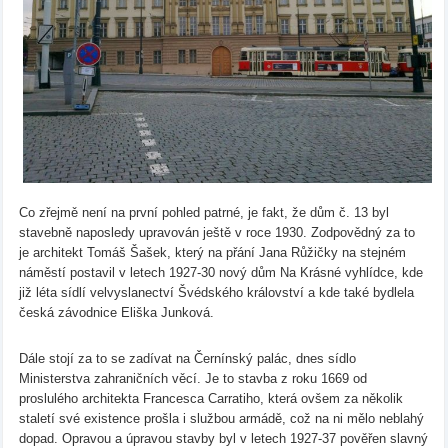
Co zřejmě není na první pohled patrné, je fakt, že dům č. 13 byl
stavebně naposledy upravován ještě v roce 1930. Zodpovědný za to
je architekt Tomáš Šašek, který na přání Jana Růžičky na stejném
náměstí postavil v letech 1927-30 nový dům Na Krásné vyhlídce, kde
již léta sídlí velvyslanectví Švédského království a kde také bydlela
česká závodnice Eliška Junková.
Dále stojí za to se zadívat na Černínský palác, dnes sídlo
Ministerstva zahraničních věcí. Je to stavba z roku 1669 od
proslulého architekta Francesca Carratiho, která ovšem za několik
staletí své existence prošla i službou armádě, což na ni mělo neblahý
dopad. Opravou a úpravou stavby byl v letech 1927-37 pověřen slavný