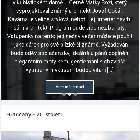
v kubistickém domě U Černé Matky Boží, který
vyprojektoval známý architekt Josef Gočár.
Kavárna je velice stylová, neboť i její interiér navrhl
sám architekt. Program bude více než bohatý.
Vstupenky na tento jedinečný večer můžete použít
i jako dárek pro své blízké či známé. Vyžadován
bude oděv společenský, ideálně u pánů doplněn
elegantním motýlkem, gentlemani s obzvlášť
vytříbeným vkusem budou vítáni […]
Více informací
Hradčany – 20. století