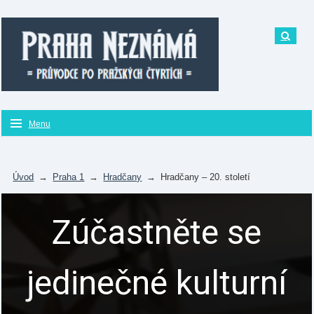
Menu
Úvod
→
Praha 1
→
Hradčany
→
Hradčany – 20. století
Zúčastněte se
jedinečné kulturní