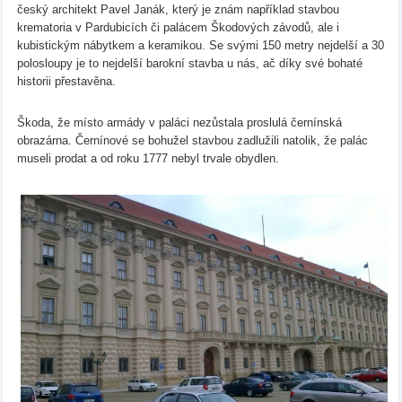
český architekt Pavel Janák, který je znám například stavbou
krematoria v Pardubicích či palácem Škodových závodů, ale i
kubistickým nábytkem a keramikou. Se svými 150 metry nejdelší a 30
polosloupy je to nejdelší barokní stavba u nás, ač díky své bohaté
historii přestavěna.
Škoda, že místo armády v paláci nezůstala proslulá černínská
obrazárna. Černínové se bohužel stavbou zadlužili natolik, že palác
museli prodat a od roku 1777 nebyl trvale obydlen.