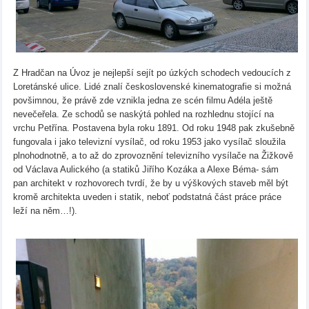
Z Hradčan na Úvoz je nejlepší sejít po úzkých schodech vedoucích z
Loretánské ulice. Lidé znalí československé kinematografie si možná
povšimnou, že právě zde vznikla jedna ze scén filmu Adéla ještě
nevečeřela. Ze schodů se naskýtá pohled na rozhlednu stojící na
vrchu Petřína. Postavena byla roku 1891. Od roku 1948 pak zkušebně
fungovala i jako televizní vysílač, od roku 1953 jako vysílač sloužila
plnohodnotně, a to až do zprovoznění televizního vysílače na Žižkově
od Václava Aulického (a statiků Jiřího Kozáka a Alexe Béma- sám
pan architekt v rozhovorech tvrdí, že by u výškových staveb měl být
kromě architekta uveden i statik, neboť podstatná část práce práce
leží na něm…!).