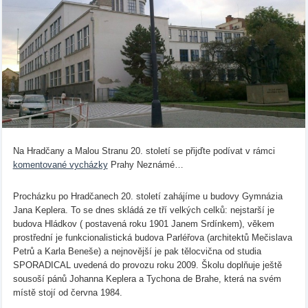
Na Hradčany a Malou Stranu 20. století se přijďte podívat v rámci
komentované vycházky
Prahy Neznámé…
Procházku po Hradčanech 20. století zahájíme u budovy Gymnázia
Jana Keplera. To se dnes skládá ze tří velkých celků: nejstarší je
budova Hládkov ( postavená roku 1901 Janem Srdínkem), věkem
prostřední je funkcionalistická budova Parléřova (architektů Mečislava
Petrů a Karla Beneše) a nejnovější je pak tělocvična od studia
SPORADICAL uvedená do provozu roku 2009. Školu doplňuje ještě
sousoší pánů Johanna Keplera a Tychona de Brahe, která na svém
místě stojí od června 1984.