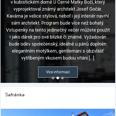
v kubistickém domě U Černé Matky Boží, který
vyprojektoval známý architekt Josef Gočár.
Kavárna je velice stylová, neboť i její interiér navrhl
sám architekt. Program bude více než bohatý.
Vstupenky na tento jedinečný večer můžete použít
i jako dárek pro své blízké či známé. Vyžadován
bude oděv společenský, ideálně u pánů doplněn
elegantním motýlkem, gentlemani s obzvlášť
vytříbeným vkusem budou vítáni […]
Více informací
Šafránka