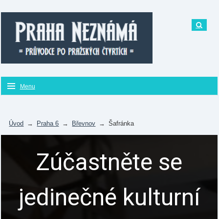
Menu
Úvod
→
Praha 6
→
Břevnov
→
Šafránka
Zúčastněte se
jedinečné kulturní