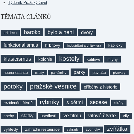
Týdeník Pražský život
TÉMATA ČLÁNKŮ
baroko
bylo a není
dvory
art deco
funkcionalismus
hřbitovy
kapličky
industriální architektura
kostely
klasicismus
kolonie
kutilové
mlýny
parky
neorenesance
pavlače
osady
památníky
pivovary
pražské vesnice
potoky
příběhy z historie
rybníky
secese
s dětmi
rezidenční čtvrtě
skály
ve filmu
vilové čtvrtě
statky
sochy
usedlosti
vily
zvířátka
výhledy
zahradní restaurace
zvoničky
zahrady