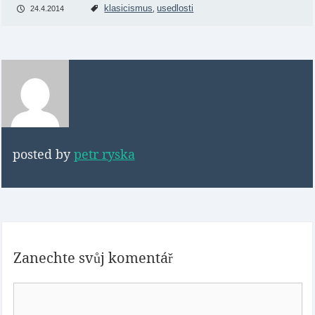
klasicismus
usedlosti
24.4.2014
,
posted by
petr ryska
Zanechte svůj komentář