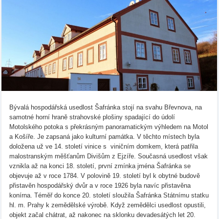
Bývalá hospodářská usedlost Šafránka stojí na svahu Břevnova, na
samotné horní hraně strahovské plošiny spadající do údolí
Motolského potoka s překrásným panoramatickým výhledem na Motol
a Košíře. Je zapsaná jako kulturní památka. V těchto místech byla
doložena už ve 14. století vinice s viničním domkem, která patřila
malostranským měšťanům Divišům z Ejzíře. Současná usedlost však
vznikla až na konci 18. století, první zmínka jména Šafránka se
objevuje až v roce 1784. V polovině 19. století byl k obytné budově
přistavěn hospodářský dvůr a v roce 1926 byla navíc přistavěna
konírna. Téměř do konce 20. století sloužila Šafránka Státnímu statku
hl. m. Prahy k zemědělské výrobě. Když zemědělci usedlost opustili,
objekt začal chátrat, až nakonec na sklonku devadesátých let 20.