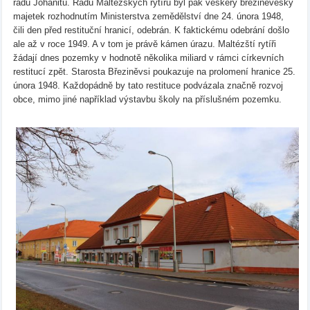
řádu Johanitů. Řádu Maltézských rytířů byl pak veškerý březiněveský
majetek rozhodnutím Ministerstva zemědělství dne 24. února 1948,
čili den před restituční hranicí, odebrán. K faktickému odebrání došlo
ale až v roce 1949. A v tom je právě kámen úrazu. Maltézští rytíři
žádají dnes pozemky v hodnotě několika miliard v rámci církevních
restitucí zpět. Starosta Březiněvsi poukazuje na prolomení hranice 25.
února 1948. Každopádně by tato restituce podvázala značně rozvoj
obce, mimo jiné například výstavbu školy na příslušném pozemku.