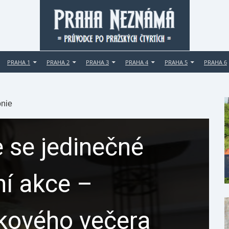
PRAHA 1
PRAHA 2
PRAHA 3
PRAHA 4
PRAHA 5
PRAHA 6
onie
 se jedinečné
ní akce –
ikového večera