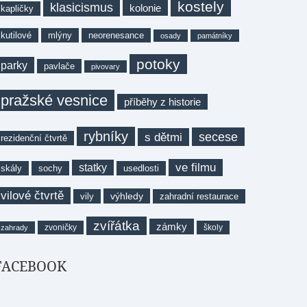
kostely
klasicismus
kolonie
kapličky
kutilové
mlýny
neorenesance
osady
památníky
potoky
parky
pavlače
pivovary
pražské vesnice
příběhy z historie
rybníky
secese
s dětmi
rezidenční čtvrtě
ve filmu
statky
skály
sochy
usedlosti
vilové čtvrtě
výhledy
vily
zahradní restaurace
zvířátka
zámky
zvoničky
školy
zahrady
FACEBOOK