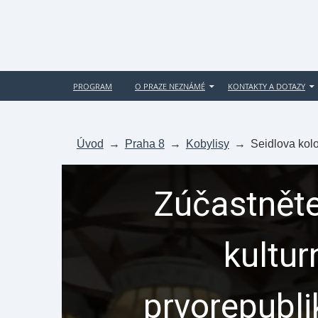
PROGRAM
O PRAZE NEZNÁMÉ
KONTAKTY A DOTAZY
Úvod
→
Praha 8
→
Kobylisy
→
Seidlova kol
Zúčastněte
kultur
prvorepubl