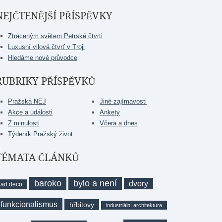
NEJČTENĚJŠÍ PŘÍSPĚVKY
Ztraceným světem Petrské čtvrti
Luxusní vilová čtvrť v Troji
Hledáme nové průvodce
RUBRIKY PŘÍSPĚVKŮ
Pražská NEJ
Jiné zajímavosti
Akce a události
Ankety
Z minulosti
Včera a dnes
Týdeník Pražský život
TÉMATA ČLÁNKŮ
baroko
bylo a není
dvory
art deco
funkcionalismus
hřbitovy
industriální architektura