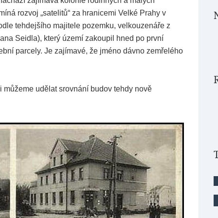
nachází zajímavá kolonie rodinných a malých
íná rozvoj „satelitů“ za hranicemi Velké Prahy v
podle tehdejšího majitele pozemku, velkouzenáře z
pana Seidla), který území zakoupil hned po první
ební parcely. Je zajímavé, že jméno dávno zemřelého
si můžeme udělat srovnání budov tehdy nově