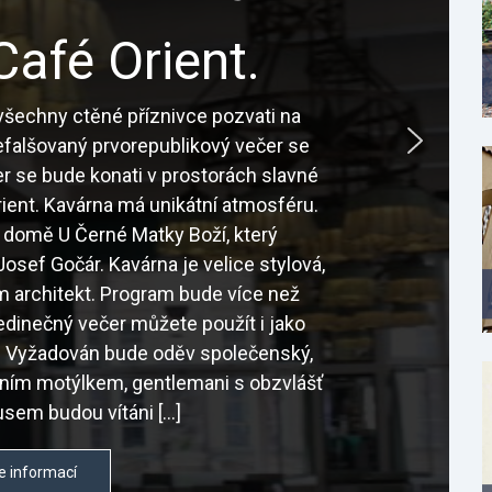
Café Orient.
šechny ctěné příznivce pozvati na
nefalšovaný prvorepublikový večer se
r se bude konati v prostorách slavné
ient. Kavárna má unikátní atmosféru.
 domě U Černé Matky Boží, který
osef Gočár. Kavárna je velice stylová,
sám architekt. Program bude více než
edinečný večer můžete použít i jako
é. Vyžadován bude oděv společenský,
tním motýlkem, gentlemani s obzvlášť
sem budou vítáni […]
e informací