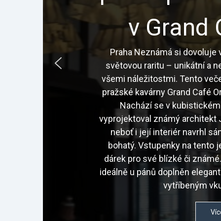
v Grand 
Praha Neznámá si dovoluje v
světovou raritu – unikátní a 
všemi náležitostmi. Tento veče
pražské kavárny Grand Café Or
Nachází se v kubistickém
vyprojektoval známý architekt J
neboť i její interiér navrhl 
bohatý. Vstupenky na tento j
dárek pro své blízké či znám
ideálně u pánů doplněn elegan
vytříbeným vku
Víc