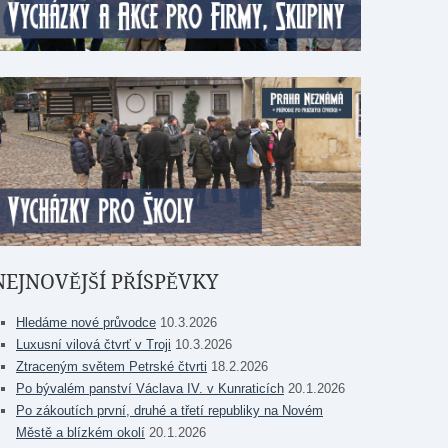
NEJNOVĚJŠÍ PŘÍSPĚVKY
Hledáme nové průvodce
10.3.2026
Luxusní vilová čtvrť v Troji
10.3.2026
Ztraceným světem Petrské čtvrti
18.2.2026
Po bývalém panství Václava IV. v Kunraticích
20.1.2026
Po zákoutích první, druhé a třetí republiky na Novém
Městě a blízkém okolí
20.1.2026