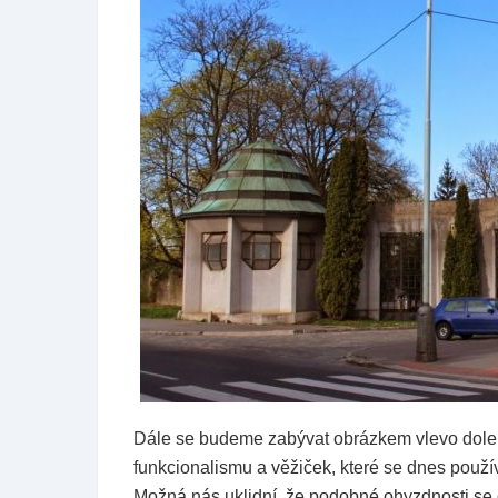
Dále se budeme zabývat obrázkem vlevo dole.
funkcionalismu a věžiček, které se dnes použí
Možná nás uklidní, že podobné ohyzdnosti se d