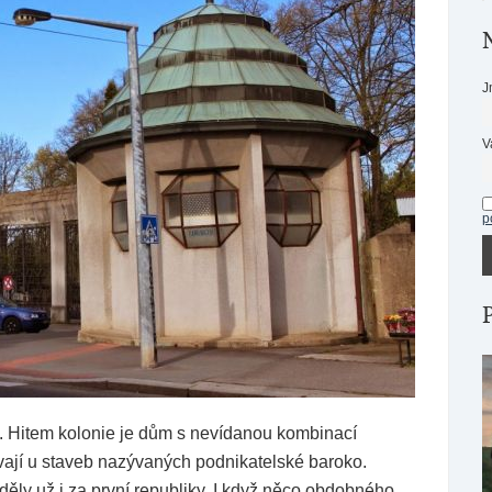
J
V
p
 Hitem kolonie je dům s nevídanou kombinací
vají u staveb nazývaných podnikatelské baroko.
ěly už i za první republiky. I když něco obdobného