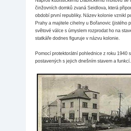
Naproti kubistickému Ďáblickému hřbitovu se 
činžovních domků zvaná Seidlova, která připom
období první republiky. Název kolonie vznikl 
Prahy a majitele cihelny u Bořanovic (jistého 
světové válce s úmyslem rozprodat ho na stav
statkáře dodnes figuruje v názvu kolonie.
Pomocí protektorátní pohlednice z roku 1940 
postavených s jejich dnešním stavem a funkcí.