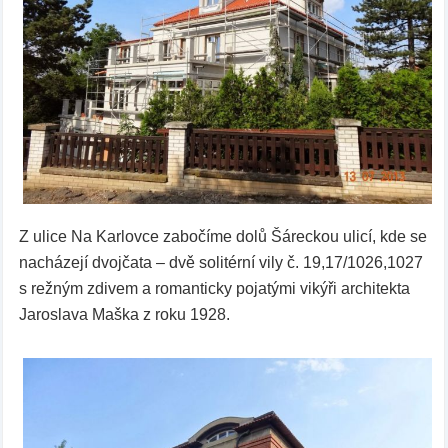
Z ulice Na Karlovce zabočíme dolů Šáreckou ulicí, kde se
nacházejí dvojčata – dvě solitérní vily č. 19,17/1026,1027
s režným zdivem a romanticky pojatými vikýři architekta
Jaroslava Maška z roku 1928.