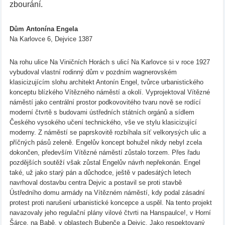
zbourání.
Dům Antonína Engela
Na Karlovce 6, Dejvice 1387
Na rohu ulice Na Viničních Horách s ulicí Na Karlovce si v roce 1927
vybudoval vlastní rodinný dům v pozdním wagnerovském
klasicizujícím slohu architekt Antonín Engel, tvůrce urbanistického
konceptu blízkého Vítězného náměstí a okolí. Vyprojektoval Vítězné
náměstí jako centrální prostor podkovovitého tvaru nově se rodící
moderní čtvrtě s budovami ústředních státních orgánů a sídlem
Českého vysokého učení technického, vše ve stylu klasicizující
moderny. Z náměstí se paprskovitě rozbíhala síť velkorysých ulic a
příčných pásů zeleně. Engelův koncept bohužel nikdy nebyl zcela
dokončen, především Vítězné náměstí zůstalo torzem. Přes řadu
pozdějších soutěží však zůstal Engelův návrh nepřekonán. Engel
také, už jako starý pán a důchodce, ještě v padesátých letech
navrhoval dostavbu centra Dejvic a postavil se proti stavbě
Ústředního domu armády na Vítězném náměstí, kdy podal zásadní
protest proti narušení urbanistické koncepce a uspěl. Na tento projekt
navazovaly jeho regulační plány vilové čtvrti na Hanspaulce!, v Horní
Šárce, na Babě, v oblastech Bubenče a Dejvic. Jako respektovaný