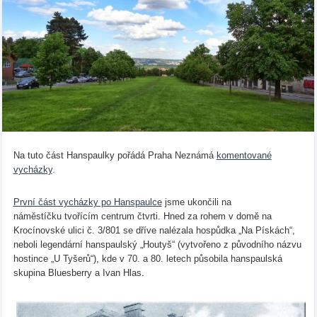
Na tuto část Hanspaulky pořádá Praha Neznámá
komentované
vycházky
.
První část vycházky po Hanspaulce
jsme ukončili na
náměstíčku tvořícím centrum čtvrti. Hned za rohem v domě na
Krocínovské ulici č. 3/801 se dříve nalézala hospůdka „Na Pískách“,
neboli legendární hanspaulský „Houtyš“ (vytvořeno z původního názvu
hostince „U Tyšerů“), kde v 70. a 80. letech působila hanspaulská
skupina Bluesberry a Ivan Hlas.