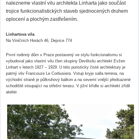
nalezneme vlastní vilu architekta Linharta jako součást
trojice funkcionalistických staveb sjednocených druhem
oplocení a plochým zastřešením.
Linhartova vila
Na Viničních Horách 46, Dejvice 774
První rodinný dům v Praze postavený ve stylu funkcionalismu si
vybudoval jako vlastní vilu člen skupiny Devětsilu architekt Evžen
Linhart v letech 1927 – 1929. U této puristicky čisté architektury je
patrný vliv Francouze Le Corbusiera. Vstup kryje salla terrena, na
východní straně je půlkruhový balkon a na severní vnější předsazené
schodiště stoupající na střešní terasu. V jižní křídle si architekt zřídil
ateliér.