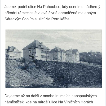
Jdeme podél ulice Na Pahoubce, kdy oceníme nádherný
přírodní rámec celé vilové čtvrtě ohraničené malebným
Šáreckým údolím a ulicí Na Pernikářce.
Dojdeme až na další z mnoha intimních hanspaulských
náměstíček, kde na nároží ulice Na Viničních Horách