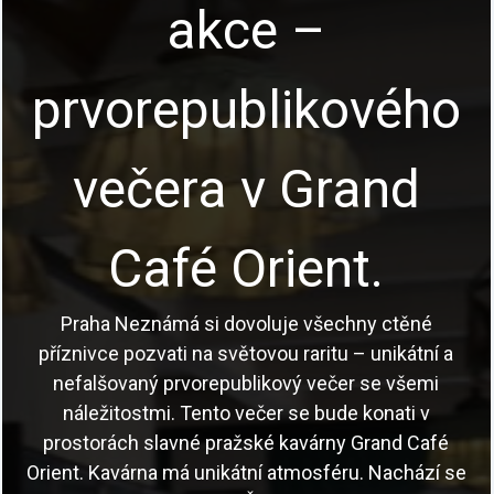
Program
Poutavé vycházky Prahou s profesionálními
průvodci, akce pro školy i teambuilding pro firmy a
skupiny.
Česky a anglicky.
Prohlédnout akce