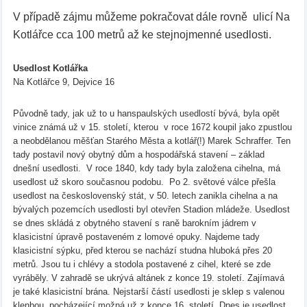
V případě zájmu můžeme pokračovat dále rovně ulicí Na
Kotlářce cca 100 metrů až ke stejnojmenné usedlosti.
Usedlost Kotlářka
Na Kotlářce 9, Dejvice 16
Původně tady, jak už to u hanspaulských usedlostí bývá, byla opět
vinice známá už v 15. století, kterou v roce 1672 koupil jako zpustlou
a neobdělanou měšťan Starého Města a kotlář(!) Marek Schraffer. Ten
tady postavil nový obytný dům a hospodářská stavení – základ
dnešní usedlosti. V roce 1840, kdy tady byla založena cihelna, má
usedlost už skoro současnou podobu. Po 2. světové válce přešla
usedlost na československý stát, v 50. letech zanikla cihelna a na
bývalých pozemcích usedlosti byl otevřen Stadion mládeže. Usedlost
se dnes skládá z obytného stavení s raně barokním jádrem v
klasicistní úpravě postaveném z lomové opuky. Najdeme tady
klasicistní sýpku, před kterou se nachází studna hluboká přes 20
metrů. Jsou tu i chlévy a stodola postavené z cihel, které se zde
vyráběly. V zahradě se ukrývá altánek z konce 19. století. Zajímavá
je také klasicistní brána. Nejstarší částí usedlosti je sklep s valenou
klenbou, pocházející možná už z konce 16. století. Dnes je usedlost