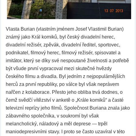
Vlasta Burian (vlastním jménem Josef Vlastimil Burian)
známý jako Král komiků, byl český divadelní herec,
divadelní režisér, zpěvák, divadelní ředitel, sportovec,
podnikatel, filmový herec, filmový režisér, spisovatel a
imitátor, který se díky své nespoutané živelnosti a potřebě
být všude první vypracoval mezi skutečné hvězdy
českého filmu a divadla. Byl jedním z nejpopulárnějších
herců za první republiky, po válce byl však neprávem
nařčen z kolaborace. Přesto jeho obliba trvá dodnes, o
čemž svědčí vítězství v anketě o „Krále komiků“ a časté
televizní reprízy jeho filmů. Společnost Buriana znala jako
zábavného společníka, v soukromí byl však
melancholický, náladový a měl deprese — trpěl
maniodepresivními stavy. I proto se často uzavíral v této