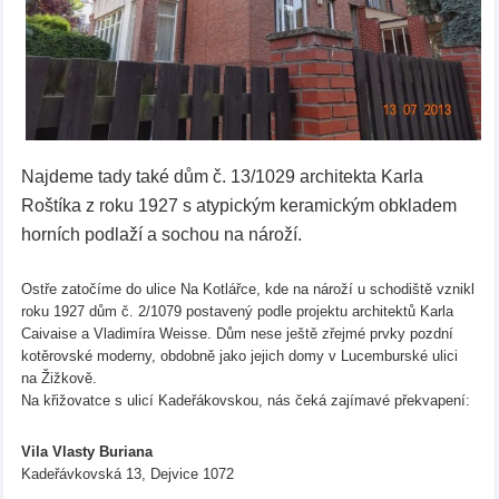
Najdeme tady také dům č. 13/1029 architekta Karla
Roštíka z roku 1927 s atypickým keramickým obkladem
horních podlaží a sochou na nároží.
Ostře zatočíme do ulice Na Kotlářce, kde na nároží u schodiště vznikl
roku 1927 dům č. 2/1079 postavený podle projektu architektů Karla
Caivaise a Vladimíra Weisse. Dům nese ještě zřejmé prvky pozdní
kotěrovské moderny, obdobně jako jejich domy v Lucemburské ulici
na Žižkově.
Na křižovatce s ulicí Kadeřákovskou, nás čeká zajímavé překvapení:
Vila Vlasty Buriana
Kadeřávkovská 13, Dejvice 1072