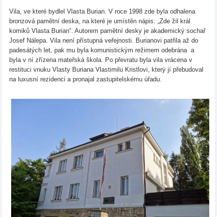
Vila, ve které bydlel Vlasta Burian. V roce 1998 zde byla odhalena
bronzová pamětní deska, na které je umístěn nápis: „Zde žil král
komiků Vlasta Burian“. Autorem pamětní desky je akademický sochař
Josef Nálepa. Vila není přístupná veřejnosti. Burianovi patřila až do
padesátých let, pak mu byla komunistickým režimem odebrána a
byla v ní zřízena mateřská škola. Po převratu byla vila vrácena v
restituci vnuku Vlasty Buriana Vlastimilu Kristlovi, který jí přebudoval
na luxusní rezidenci a pronajal zastupitelskému úřadu.