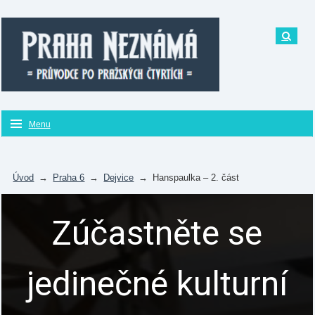
Menu
Úvod
→
Praha 6
→
Dejvice
→
Hanspaulka – 2. část