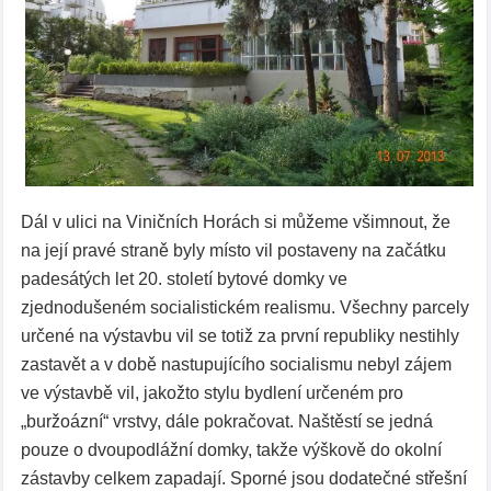
Dál v ulici na Viničních Horách si můžeme všimnout, že
na její pravé straně byly místo vil postaveny na začátku
padesátých let 20. století bytové domky ve
zjednodušeném socialistickém realismu. Všechny parcely
určené na výstavbu vil se totiž za první republiky nestihly
zastavět a v době nastupujícího socialismu nebyl zájem
ve výstavbě vil, jakožto stylu bydlení určeném pro
„buržoázní“ vrstvy, dále pokračovat. Naštěstí se jedná
pouze o dvoupodlážní domky, takže výškově do okolní
zástavby celkem zapadají. Sporné jsou dodatečné střešní