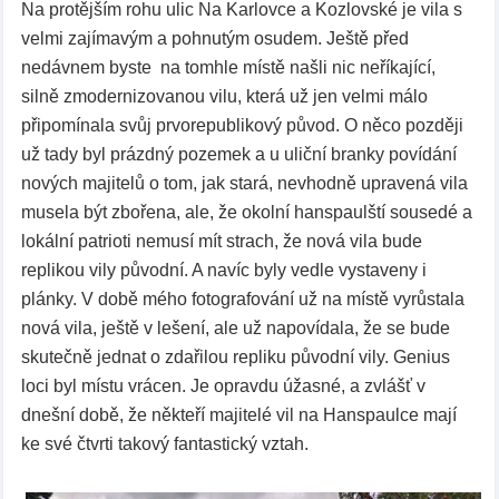
Na protějším rohu ulic Na Karlovce a Kozlovské je vila s
velmi zajímavým a pohnutým osudem. Ještě před
nedávnem byste na tomhle místě našli nic neříkající,
silně zmodernizovanou vilu, která už jen velmi málo
připomínala svůj prvorepublikový původ. O něco později
už tady byl prázdný pozemek a u uliční branky povídání
nových majitelů o tom, jak stará, nevhodně upravená vila
musela být zbořena, ale, že okolní hanspaulští sousedé a
lokální patrioti nemusí mít strach, že nová vila bude
replikou vily původní. A navíc byly vedle vystaveny i
plánky. V době mého fotografování už na místě vyrůstala
nová vila, ještě v lešení, ale už napovídala, že se bude
skutečně jednat o zdařilou repliku původní vily. Genius
loci byl místu vrácen. Je opravdu úžasné, a zvlášť v
dnešní době, že někteří majitelé vil na Hanspaulce mají
ke své čtvrti takový fantastický vztah.