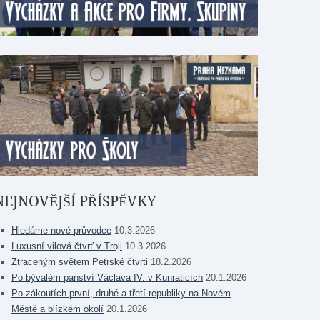
NEJNOVĚJŠÍ PŘÍSPĚVKY
Hledáme nové průvodce
10.3.2026
Luxusní vilová čtvrť v Troji
10.3.2026
Ztraceným světem Petrské čtvrti
18.2.2026
Po bývalém panství Václava IV. v Kunraticích
20.1.2026
Po zákoutích první, druhé a třetí republiky na Novém
Městě a blízkém okolí
20.1.2026