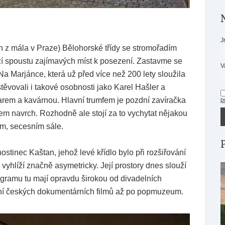
J
 z mála v Praze) Bělohorské třídy se stromořadím
ízí spoustu zajímavých míst k posezení. Zastavme se
V
Na Marjánce, která už před více než 200 lety sloužila
těvovali i takové osobnosti jako Karel Hašler a
barem a kavárnou. Hlavní trumfem je pozdní zavíračka
p
ilem navrch. Rozhodně ale stojí za to vychytat nějakou
m, secesním sále.
stinec Kaštan, jehož levé křídlo bylo při rozšiřování
vyhlíží značně asymetricky. Její prostory dnes slouží
ogramu tu mají opravdu širokou od divadelních
ání českých dokumentárních filmů až po popmuzeum.