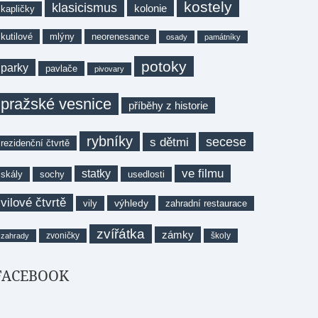
kostely
klasicismus
kolonie
kapličky
kutilové
mlýny
neorenesance
osady
památníky
potoky
parky
pavlače
pivovary
pražské vesnice
příběhy z historie
rybníky
secese
s dětmi
rezidenční čtvrtě
ve filmu
statky
skály
sochy
usedlosti
vilové čtvrtě
výhledy
vily
zahradní restaurace
zvířátka
zámky
zvoničky
školy
zahrady
FACEBOOK