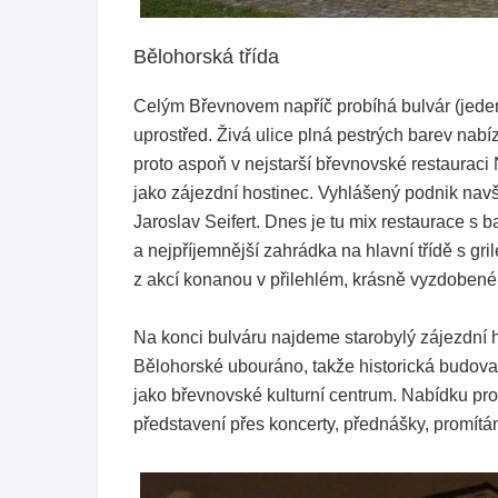
Bělohorská třída
Celým Břevnovem napříč probíhá bulvár (jeden
uprostřed. Živá ulice plná pestrých barev nab
proto aspoň v nejstarší břevnovské restauraci 
jako zájezdní hostinec. Vyhlášený podnik navš
Jaroslav Seifert. Dnes je tu mix restaurace s 
a nejpříjemnější zahrádka na hlavní třídě s gr
z akcí konanou v přilehlém, krásně vyzdobené
Na konci bulváru najdeme starobylý zájezdní ho
Bělohorské ubouráno, takže historická budova 
jako břevnovské kulturní centrum. Nabídku pr
představení přes koncerty, přednášky, promít