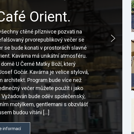
Café Orient.
šechny ctěné příznivce pozvati na
nefalšovaný prvorepublikový večer se
r se bude konati v prostorách slavné
ient. Kavárna má unikátní atmosféru.
 domě U Černé Matky Boží, který
osef Gočár. Kavárna je velice stylová,
sám architekt. Program bude více než
edinečný večer můžete použít i jako
é. Vyžadován bude oděv společenský,
tním motýlkem, gentlemani s obzvlášť
sem budou vítáni […]
e informací