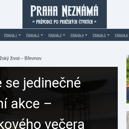
PRAHA 1
PRAHA 2
PRAHA 3
PRAHA 4
PRAHA 5
PRAHA 6
žský život – Břevnov
 se jedinečné
ní akce –
ikového večera