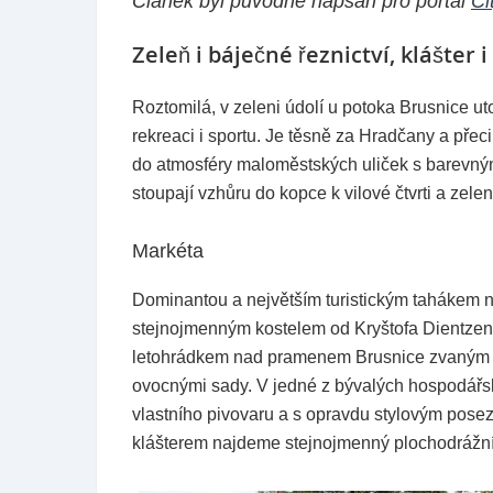
Článek byl původně napsán pro portál
Ci
Zeleň i báječné řeznictví, klášter 
Roztomilá, v zeleni údolí u potoka Brusnice uto
rekreaci i sportu. Je těsně za Hradčany a pře
do atmosféry maloměstských uliček s barevným
stoupají vzhůru do kopce k vilové čtvrti a ze
Markéta
Dominantou a největším turistickým tahákem n
stejnojmenným kostelem od Kryštofa Dientzenho
letohrádkem nad pramenem Brusnice zvaným Vo
ovocnými sady. V jedné z bývalých hospodářsk
vlastního pivovaru a s opravdu stylovým posez
klášterem najdeme stejnojmenný plochodrážní