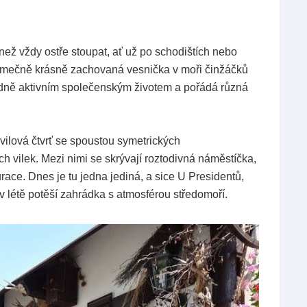
ež vždy ostře stoupat, ať už po schodištích nebo
výjimečně krásně zachovaná vesnička v moři činžáčků
ádně aktivním společenským životem a pořádá různá
vilová čtvrť se spoustou symetrických
 vilek. Mezi nimi se skrývají roztodivná náměstíčka,
race. Dnes je tu jedna jediná, a sice U Presidentů,
v létě potěší zahrádka s atmosférou středomoří.