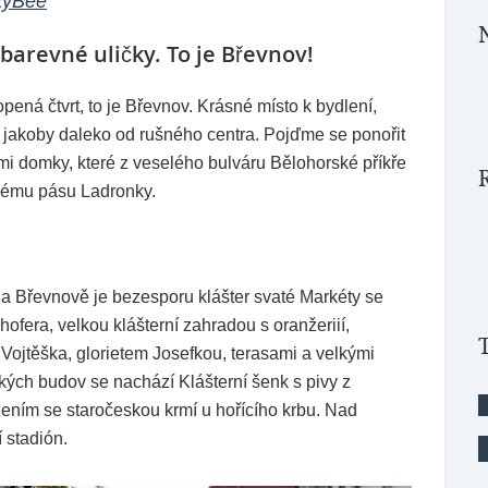
tyBee
i barevné uličky. To je Břevnov!
pená čtvrt, to je Břevnov. Krásné místo k bydlení,
ci jakoby daleko od rušného centra. Pojďme se ponořit
i domky, které z veselého bulváru Bělohorské příkře
lenému pásu Ladronky.
a Břevnově je bezesporu klášter svaté Markéty se
fera, velkou klášterní zahradou s oranžeriií,
jtěška, glorietem Josefkou, terasami a velkými
ých budov se nachází Klášterní šenk s pivy z
ením se staročeskou krmí u hořícího krbu. Nad
 stadión.