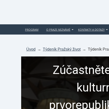
PROGRAM
O PRAZE NEZNÁMÉ
KONTAKTY A DOTAZY
Úvod
→
Týdeník Pražský život
→
Týdeník Pra
Zúčastněte
kultur
prvorepubl