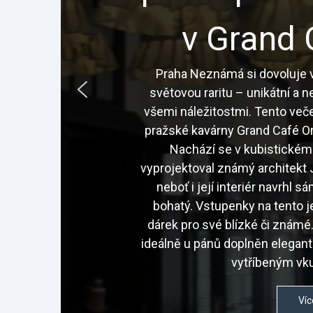
v Grand 
Praha Neznámá si dovoluje v
světovou raritu – unikátní a 
všemi náležitostmi. Tento veče
pražské kavárny Grand Café Or
Nachází se v kubistickém
vyprojektoval známý architekt J
neboť i její interiér navrhl 
bohatý. Vstupenky na tento j
dárek pro své blízké či znám
ideálně u pánů doplněn elegan
vytříbeným vku
Víc