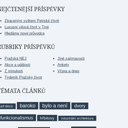
NEJČTENĚJŠÍ PŘÍSPĚVKY
Ztraceným světem Petrské čtvrti
Luxusní vilová čtvrť v Troji
Hledáme nové průvodce
RUBRIKY PŘÍSPĚVKŮ
Pražská NEJ
Jiné zajímavosti
Akce a události
Ankety
Z minulosti
Včera a dnes
Týdeník Pražský život
TÉMATA ČLÁNKŮ
baroko
bylo a není
dvory
art deco
funkcionalismus
hřbitovy
industriální architektura