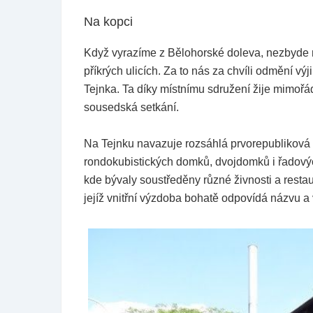
Na kopci
Když vyrazíme z Bělohorské doleva, nezbyde n
příkrých ulicích. Za to nás za chvíli odmění 
Tejnka. Ta díky místnímu sdružení žije mimoř
sousedská setkání.
Na Tejnku navazuje rozsáhlá prvorepubliková 
rondokubistických domků, dvojdomků i řadových
kde bývaly soustředěny různé živnosti a restau
jejíž vnitřní výzdoba bohatě odpovídá názvu a 