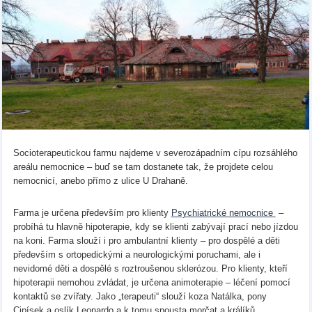
Socioterapeutickou farmu najdeme v severozápadním cípu rozsáhlého
areálu nemocnice – buď se tam dostanete tak, že projdete celou
nemocnicí, anebo přímo z ulice U Drahaně.
Farma je určena především pro klienty
Psychiatrické nemocnice
–
probíhá tu hlavně hipoterapie, kdy se klienti zabývají prací nebo jízdou
na koni. Farma slouží i pro ambulantní klienty – pro dospělé a děti
především s ortopedickými a neurologickými poruchami, ale i
nevidomé děti a dospělé s roztroušenou sklerózou. Pro klienty, kteří
hipoterapii nemohou zvládat, je určena animoterapie – léčení pomocí
kontaktů se zvířaty. Jako „terapeuti“ slouží koza Natálka, pony
Cipísek a oslík Leonardo a k tomu spousta morčat a králíků.