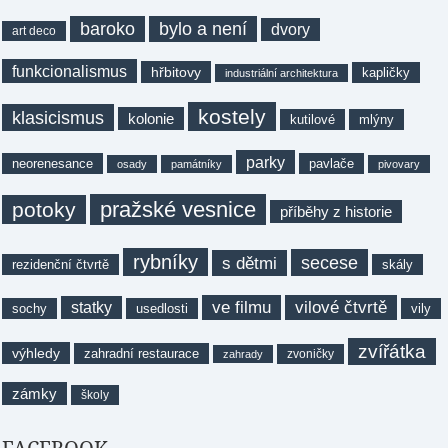
baroko
bylo a není
dvory
art deco
funkcionalismus
hřbitovy
kapličky
industriální architektura
kostely
klasicismus
kolonie
kutilové
mlýny
parky
neorenesance
pavlače
osady
památníky
pivovary
pražské vesnice
potoky
příběhy z historie
rybníky
secese
s dětmi
rezidenční čtvrtě
skály
ve filmu
vilové čtvrtě
statky
sochy
usedlosti
vily
zvířátka
výhledy
zahradní restaurace
zvoničky
zahrady
zámky
školy