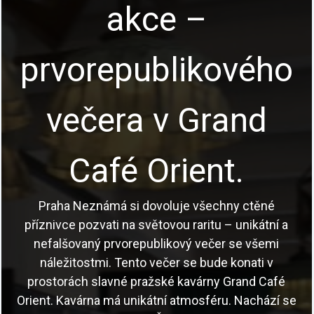
Program
Poutavé vycházky Prahou s profesionálními
průvodci, akce pro školy i teambuilding pro firmy a
skupiny.
Česky a anglicky.
Prohlédnout akce