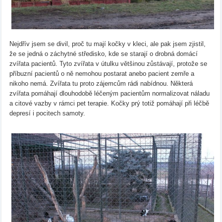
Nejdřív jsem se divil, proč tu mají kočky v kleci, ale pak jsem zjistil,
že se jedná o záchytné středisko, kde se starají o drobná domácí
zvířata pacientů. Tyto zvířata v útulku většinou zůstávají, protože se
příbuzní pacientů o ně nemohou postarat anebo pacient zemře a
nikoho nemá. Zvířata tu proto zájemcům rádi nabídnou. Některá
zvířata pomáhají dlouhodobě léčeným pacientům normalizovat náladu
a citové vazby v rámci pet terapie. Kočky prý totiž pomáhají při léčbě
depresí i pocitech samoty.