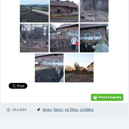
dvory
farmy
ve filmu
zvířátka
24.4.2014
,
,
,