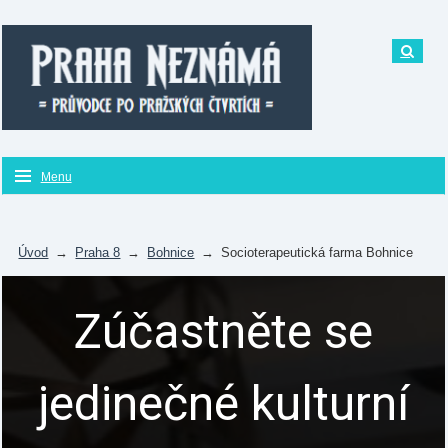
Menu
Úvod
→
Praha 8
→
Bohnice
→
Socioterapeutická farma Bohnice