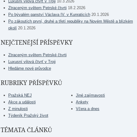
Luxusní vilová čtvrť v Troji
10.3.2026
Ztraceným světem Petrské čtvrti
18.2.2026
Po bývalém panství Václava IV. v Kunraticích
20.1.2026
Po zákoutích první, druhé a třetí republiky na Novém Městě a blízkém
okolí
20.1.2026
NEJČTENĚJŠÍ PŘÍSPĚVKY
Ztraceným světem Petrské čtvrti
Luxusní vilová čtvrť v Troji
Hledáme nové průvodce
RUBRIKY PŘÍSPĚVKŮ
Pražská NEJ
Jiné zajímavosti
Akce a události
Ankety
Z minulosti
Včera a dnes
Týdeník Pražský život
TÉMATA ČLÁNKŮ