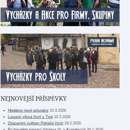
NEJNOVĚJŠÍ PŘÍSPĚVKY
Hledáme nové průvodce
10.3.2026
Luxusní vilová čtvrť v Troji
10.3.2026
Ztraceným světem Petrské čtvrti
18.2.2026
Po bývalém panství Václava IV. v Kunraticích
20.1.2026