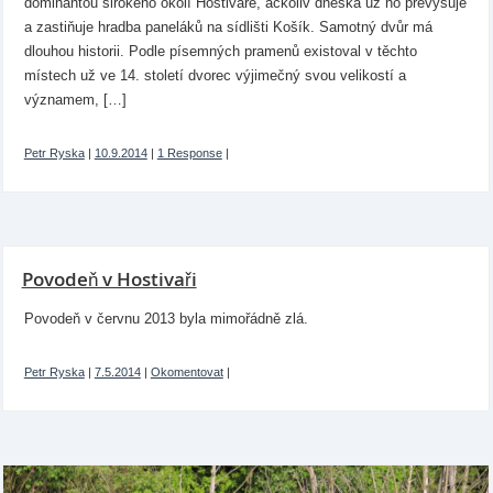
dominantou širokého okolí Hostivaře, ačkoliv dneska už ho převyšuje
a zastiňuje hradba paneláků na sídlišti Košík. Samotný dvůr má
dlouhou historii. Podle písemných pramenů existoval v těchto
místech už ve 14. století dvorec výjimečný svou velikostí a
významem, […]
Petr Ryska
|
10.9.2014
|
1 Response
|
Povodeň v Hostivaři
Povodeň v červnu 2013 byla mimořádně zlá.
Petr Ryska
|
7.5.2014
|
Okomentovat
|