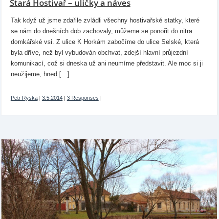
Stará Hostivař – uličky a náves
Tak když už jsme zdařile zvládli všechny hostivařské statky, které
se nám do dnešních dob zachovaly, můžeme se ponořit do nitra
domkářské vsi. Z ulice K Horkám zabočíme do ulice Selské, která
byla dříve, než byl vybudován obchvat, zdejší hlavní průjezdní
komunikací, což si dneska už ani neumíme představit. Ale moc si ji
neužijeme, hned […]
Petr Ryska
|
3.5.2014
|
3 Responses
|