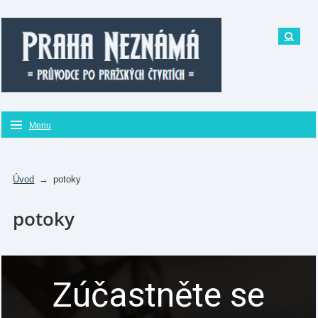
Menu
Úvod
→
potoky
potoky
Zúčastněte se