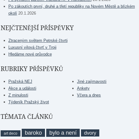
Po zákoutích první, druhé a třetí republiky na Novém Městě a blízkém
okolí
20.1.2026
NEJČTENĚJŠÍ PŘÍSPĚVKY
Ztraceným světem Petrské čtvrti
Luxusní vilová čtvrť v Troji
Hledáme nové průvodce
RUBRIKY PŘÍSPĚVKŮ
Pražská NEJ
Jiné zajímavosti
Akce a události
Ankety
Z minulosti
Včera a dnes
Týdeník Pražský život
TÉMATA ČLÁNKŮ
baroko
bylo a není
dvory
art deco