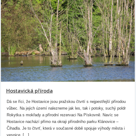
Hostavická příroda
Dá se říci, že Hostavice jsou pražskou čtvrtí s nejpestřejší přírodou
vůbec. Na jejich území nalezneme jak les, tak i potoky, suchý poldr
Rokytka s mokřady a přírodní rezervaci Na Pískovně. Navíc se
Hostavice nachází přímo na okraji přírodního parku Klánovice –
Čihadla. Je to čtvrť, která v současné době spojuje výhody města i
vesnice. […]