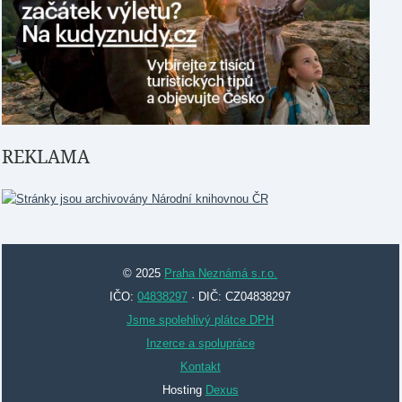
REKLAMA
© 2025
Praha Neznámá s.r.o.
IČO:
04838297
· DIČ: CZ04838297
Jsme spolehlivý plátce DPH
Inzerce a spolupráce
Kontakt
Hosting
Dexus