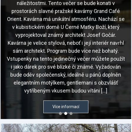
náležitostmi. Tento večer se bude konati v
prostorách slavné pražské kavárny Grand Café
Orient. Kavárna má unikátní atmosféru. Nachází se
v kubistickém domě U Černé Matky Boží, který
vyprojektoval známý architekt Josef Gočár.
Kavárna je velice stylová, neboť i její interiér navrhl
sám architekt. Program bude více než bohatý.
Vstupenky na tento jedinečný večer můžete použít
i jako dárek pro své blízké či známé. Vyžadován
bude oděv společenský, ideálně u pánů doplněn
elegantním motýlkem, gentlemani s obzvlášť
vytříbeným vkusem budou vítáni […]
Více informací