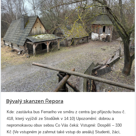
Bývalý skanzen Řepora
Kde: zastávka bus Ferrariho ve směru z centra (po příjezdu busu č.
418, který vyjíždí ze Stodůlek v 14:10) Upozornění: dobrou a
nepromokavou obuv sebou Co Vás čeká: Vstupné: Dospělí – 330
Kč (Ve vstupném je zahrnut také vstup do areálu) Studenti, žáci,