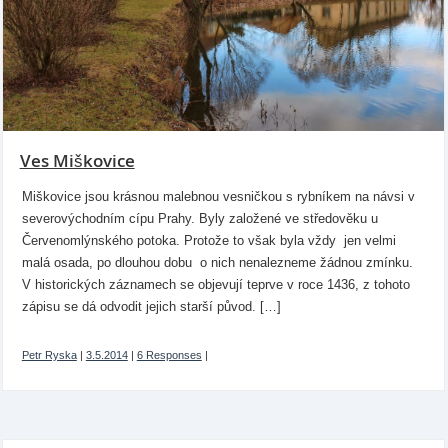
Ves Miškovice
Miškovice jsou krásnou malebnou vesničkou s rybníkem na návsi v
severovýchodním cípu Prahy. Byly založené ve středověku u
Červenomlýnského potoka. Protože to však byla vždy jen velmi
malá osada, po dlouhou dobu o nich nenalezneme žádnou zmínku.
V historických záznamech se objevují teprve v roce 1436, z tohoto
zápisu se dá odvodit jejich starší původ. […]
Petr Ryska
|
3.5.2014
|
6 Responses
|