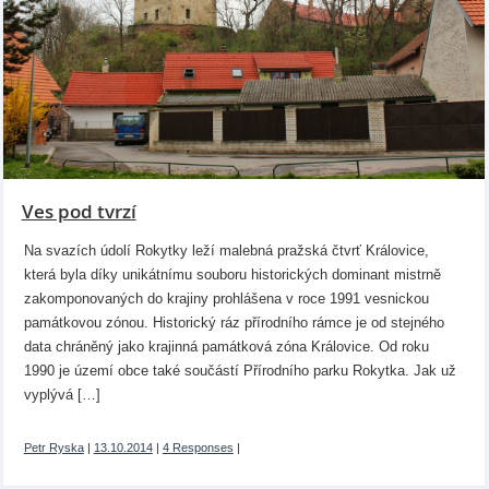
Ves pod tvrzí
Na svazích údolí Rokytky leží malebná pražská čtvrť Královice,
která byla díky unikátnímu souboru historických dominant mistrně
zakomponovaných do krajiny prohlášena v roce 1991 vesnickou
památkovou zónou. Historický ráz přírodního rámce je od stejného
data chráněný jako krajinná památková zóna Královice. Od roku
1990 je území obce také součástí Přírodního parku Rokytka. Jak už
vyplývá […]
Petr Ryska
|
13.10.2014
|
4 Responses
|