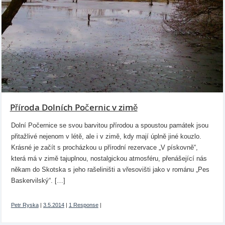
Příroda Dolních Počernic v zimě
Dolní Počernice se svou barvitou přírodou a spoustou památek jsou
přitažlivé nejenom v létě, ale i v zimě, kdy mají úplně jiné kouzlo.
Krásné je začít s procházkou u přírodní rezervace „V pískovně“,
která má v zimě tajuplnou, nostalgickou atmosféru, přenášející nás
někam do Skotska s jeho rašeliništi a vřesovišti jako v románu „Pes
Baskervilský“. […]
Petr Ryska
|
3.5.2014
|
1 Response
|