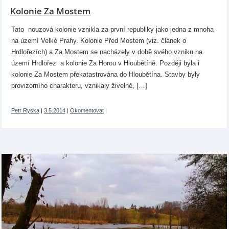
Kolonie Za Mostem
Tato nouzová kolonie vznikla za první republiky jako jedna z mnoha
na území Velké Prahy. Kolonie Před Mostem (viz. článek o
Hrdlořezích) a Za Mostem se nacházely v době svého vzniku na
území Hrdlořez a kolonie Za Horou v Hloubětíně. Později byla i
kolonie Za Mostem překatastrována do Hloubětína. Stavby byly
provizorního charakteru, vznikaly živelně, […]
Petr Ryska
|
3.5.2014
|
Okomentovat
|