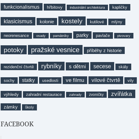
funkcionalismus
hřbitovy
kapličky
industriální architektura
kostely
klasicismus
kolonie
kutilové
mlýny
parky
neorenesance
pavlače
osady
památníky
pivovary
pražské vesnice
potoky
příběhy z historie
rybníky
secese
s dětmi
rezidenční čtvrtě
skály
ve filmu
vilové čtvrtě
statky
sochy
usedlosti
vily
zvířátka
výhledy
zahradní restaurace
zvoničky
zahrady
zámky
školy
FACEBOOK