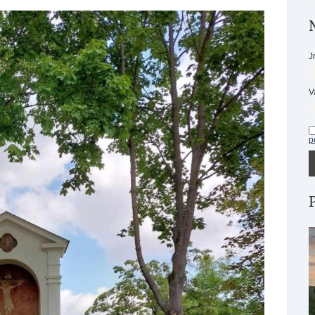
J
V
p