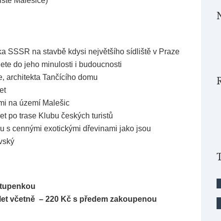
ště Malešice)
ka SSSR na stavbě kdysi největšího sídliště v Praze
nete do jeho minulosti i budoucnosti
če, architekta Tančícího domu
et
mi na území Malešic
et po trase Klubu českých turistů
u s cennými exotickými dřevinami jako jsou
vský
stupenkou
 12 let včetně – 220 Kč s předem zakoupenou