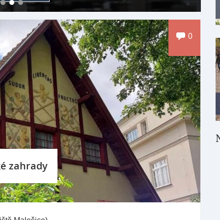
0
ké zahrady