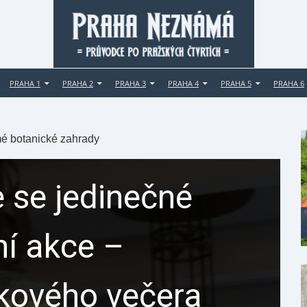
PRAHA 1
PRAHA 2
PRAHA 3
PRAHA 4
PRAHA 5
PRAHA 6
é botanické zahrady
 se jedinečné
ní akce –
ikového večera