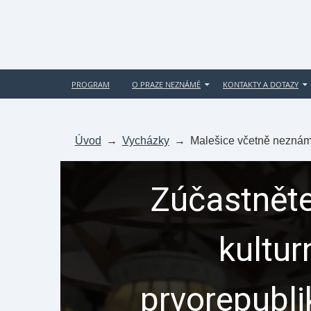
PROGRAM
O PRAZE NEZNÁMÉ
KONTAKTY A DOTAZY
Úvod
→
Vycházky
→
Malešice včetně neznám
Zúčastněte
kultur
prvorepubl