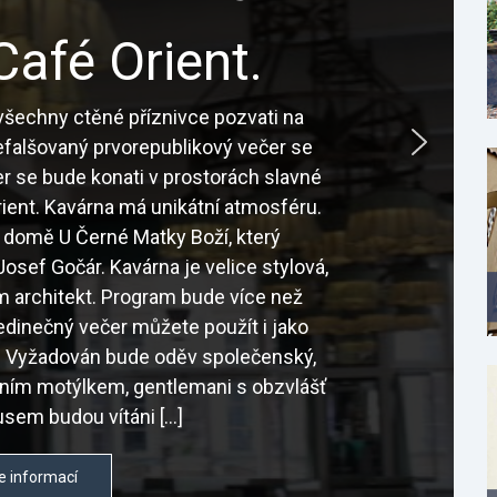
Café Orient.
šechny ctěné příznivce pozvati na
nefalšovaný prvorepublikový večer se
r se bude konati v prostorách slavné
ient. Kavárna má unikátní atmosféru.
 domě U Černé Matky Boží, který
osef Gočár. Kavárna je velice stylová,
sám architekt. Program bude více než
edinečný večer můžete použít i jako
é. Vyžadován bude oděv společenský,
tním motýlkem, gentlemani s obzvlášť
sem budou vítáni […]
e informací