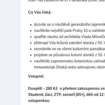
Kde? Na zastávce MHD Plaňanská (směr Sídli
Co Vás čeká:
dozvíte se o návštěvě generálního tajemní
navštívíte největší park Prahy 10 a nahléd
spatříte stavbu od architekta Vlada Miluni
překvapí Vás krásná sakrální stavba z 50. l
seznámíte se se všemi kulturními památka
projdete se půvabnou kolonií domků z 50. l
navštívíte zapomenutou botanickou zahrad
metasekvoje čínská nebo sekvojovec obro
Vstupné:
Dospělí – 280 Kč s předem zakoupenou v
Studenti, žáci, ZTP, senioři (65+), děti od
vstupenkou