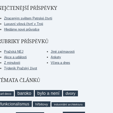
NEJČTENĚJŠÍ PŘÍSPĚVKY
Ztraceným světem Petrské čtvrti
Luxusní vilová čtvrť v Troji
Hledáme nové průvodce
RUBRIKY PŘÍSPĚVKŮ
Pražská NEJ
Jiné zajímavosti
Akce a události
Ankety
Z minulosti
Včera a dnes
Týdeník Pražský život
TÉMATA ČLÁNKŮ
baroko
bylo a není
dvory
art deco
funkcionalismus
hřbitovy
industriální architektura