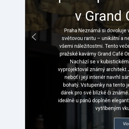
v Grand 
Praha Neznámá si dovoluje v
světovou raritu – unikátní a 
všemi náležitostmi. Tento veče
pražské kavárny Grand Café Or
Nachází se v kubistickém
vyprojektoval známý architekt J
neboť i její interiér navrhl 
bohatý. Vstupenky na tento j
dárek pro své blízké či znám
ideálně u pánů doplněn elegan
vytříbeným vku
Víc