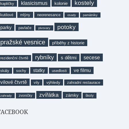
kostely
klasicismus
kolonie
kapličky
kutilové
mlýny
neorenesance
osady
památníky
potoky
parky
pavlače
pivovary
pražské vesnice
příběhy z historie
rybníky
secese
s dětmi
rezidenční čtvrtě
ve filmu
statky
skály
sochy
usedlosti
vilové čtvrtě
výhledy
vily
zahradní restaurace
zvířátka
zámky
zvoničky
školy
zahrady
FACEBOOK