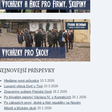
NEJNOVĚJŠÍ PŘÍSPĚVKY
Hledáme nové průvodce
10.3.2026
Luxusní vilová čtvrť v Troji
10.3.2026
Ztraceným světem Petrské čtvrti
18.2.2026
Po bývalém panství Václava IV. v Kunraticích
20.1.2026
Po zákoutích první, druhé a třetí republiky na Novém
Městě a blízkém okolí
20.1.2026