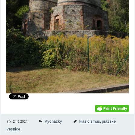
Vycházky
klasicismus
pražské
24.5.2024
,
vesnice