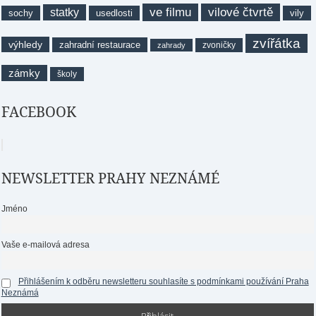
ve filmu
vilové čtvrtě
statky
sochy
usedlosti
vily
zvířátka
výhledy
zahradní restaurace
zvoničky
zahrady
zámky
školy
FACEBOOK
NEWSLETTER PRAHY NEZNÁMÉ
Jméno
Vaše e-mailová adresa
Přihlášením k odběru newsletteru souhlasíte s podmínkami používání Praha
Neznámá