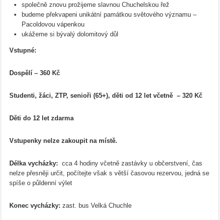
společně znovu prožijeme slavnou Chuchelskou řež
budeme překvapeni unikátní památkou světového významu –
Pacoldovou vápenkou
ukážeme si bývalý dolomitový důl
Vstupné:
Dospělí – 360 Kč
Studenti, žáci, ZTP, senioři (65+), děti od 12 let včetně – 320 Kč
Děti do 12 let zdarma
Vstupenky nelze zakoupit na místě.
Délka vycházky:
cca 4 hodiny včetně zastávky u občerstvení, čas
nelze přesněji určit, počítejte však s větší časovou rezervou, jedná se
spíše o půldenní výlet
Konec vycházky:
zast. bus Velká Chuchle