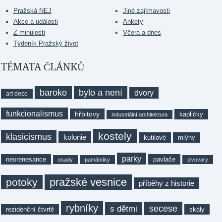
Pražská NEJ
Jiné zajímavosti
Akce a události
Ankety
Z minulosti
Včera a dnes
Týdeník Pražský život
TÉMATA ČLÁNKŮ
baroko
bylo a není
dvory
art deco
funkcionalismus
hřbitovy
kapličky
industriální architektura
kostely
klasicismus
kolonie
kutilové
mlýny
parky
neorenesance
pavlače
osady
památníky
pivovary
pražské vesnice
potoky
příběhy z historie
rybníky
secese
s dětmi
rezidenční čtvrtě
skály