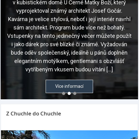
v kubistickém domě U Černé Matky Boží, který
vyprojektoval známý architekt Josef Gočár.
Kavárna je velice stylová, neboť i její interiér navrhl
sám architekt. Program bude více než bohatý.
Vstupenky na tento jedinečný večer můžete použít
i jako dárek pro své blízké či známé. Vyžadován
bude oděv společenský, ideálně u pánů doplněn
elegantním motýlkem, gentlemani s obzvlášť
vytříbeným vkusem budou vítáni […]
Více informací
Z Chuchle do Chuchle