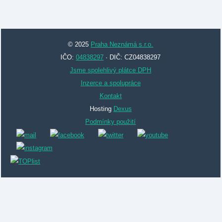
© 2025
Praha Neznámá s.r.o.
IČO:
04838297
· DIČ: CZ04838297
Jsme spolehlivý plátce DPH
Inzerce a spolupráce
Kontakt
Hosting
Dexus
Podmínky použití