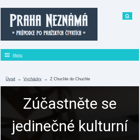
Menu
Úvod
→
Vycházky
→
Z Chuchle do Chuchle
Zúčastněte se
jedinečné kulturní