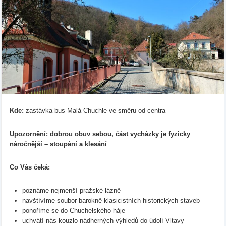
Kde:
zastávka bus Malá Chuchle ve směru od centra
Upozornění: dobrou obuv sebou, část vycházky je fyzicky
náročnější – stoupání a klesání
Co Vás čeká:
poznáme nejmenší pražské lázně
navštívíme soubor barokně-klasicistních historických staveb
ponoříme se do Chuchelského háje
uchvátí nás kouzlo nádherných výhledů do údolí Vltavy