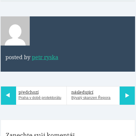
posted by
petr ryska
předchozí
následující
Praha v době protektorátu
Bývalý skanzen Řepora
Zanechte svůj komentář