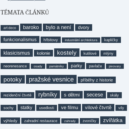
TÉMATA ČLÁNKŮ
baroko
bylo a není
dvory
art deco
funkcionalismus
hřbitovy
kapličky
industriální architektura
kostely
klasicismus
kolonie
kutilové
mlýny
parky
neorenesance
pavlače
osady
památníky
pivovary
pražské vesnice
potoky
příběhy z historie
rybníky
secese
s dětmi
rezidenční čtvrtě
skály
ve filmu
vilové čtvrtě
statky
sochy
usedlosti
vily
zvířátka
výhledy
zahradní restaurace
zvoničky
zahrady