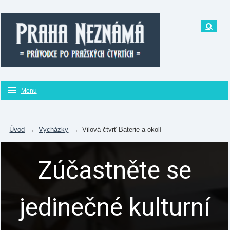
Menu
Úvod
→
Vycházky
→
Vilová čtvrť Baterie a okolí
Zúčastněte se
jedinečné kulturní