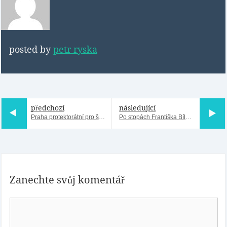
posted by
petr ryska
předchozí
následující
Praha protektorátní pro školy
Po stopách Františka Bílka a dalších osobností na Olšanských hřbitovech
Zanechte svůj komentář