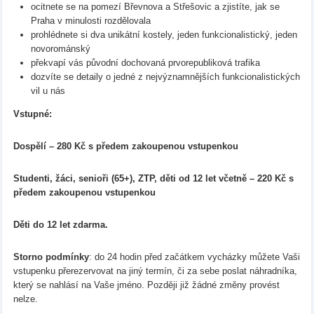
ocitnete se na pomezí Břevnova a Střešovic a zjistíte, jak se
Praha v minulosti rozdělovala
prohlédnete si dva unikátní kostely, jeden funkcionalistický, jeden
novorománský
překvapí vás původní dochovaná prvorepubliková trafika
dozvíte se detaily o jedné z nejvýznamnějších funkcionalistických
vil u nás
Vstupné:
Dospělí – 280 Kč
s předem zakoupenou vstupenkou
Studenti, žáci, senioři (65+), ZTP, děti od 12 let včetně – 220 Kč s
předem zakoupenou vstupenkou
Děti do 12 let zdarma.
Storno podmínky
: do 24 hodin před začátkem vycházky můžete Vaši
vstupenku přerezervovat na jiný termín, či za sebe poslat náhradníka,
který se nahlásí na Vaše jméno. Později již žádné změny provést
nelze.