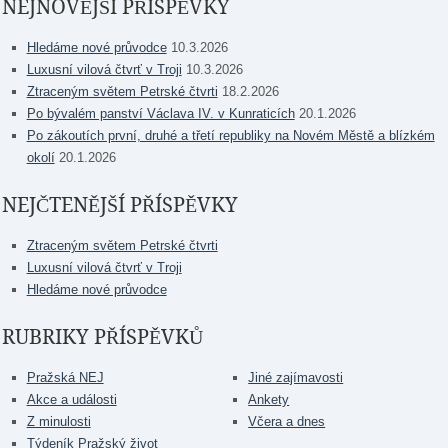
NEJNOVĚJŠÍ PŘÍSPĚVKY
Hledáme nové průvodce
10.3.2026
Luxusní vilová čtvrť v Troji
10.3.2026
Ztraceným světem Petrské čtvrti
18.2.2026
Po bývalém panství Václava IV. v Kunraticích
20.1.2026
Po zákoutích první, druhé a třetí republiky na Novém Městě a blízkém
okolí
20.1.2026
NEJČTENĚJŠÍ PŘÍSPĚVKY
Ztraceným světem Petrské čtvrti
Luxusní vilová čtvrť v Troji
Hledáme nové průvodce
RUBRIKY PŘÍSPĚVKŮ
Pražská NEJ
Jiné zajímavosti
Akce a události
Ankety
Z minulosti
Včera a dnes
Týdeník Pražský život