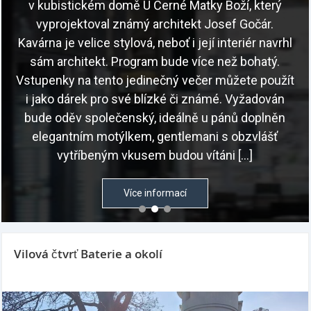
v kubistickém domě U Černé Matky Boží, který
vyprojektoval známý architekt Josef Gočár.
Kavárna je velice stylová, neboť i její interiér navrhl
sám architekt. Program bude více než bohatý.
Vstupenky na tento jedinečný večer můžete použít
i jako dárek pro své blízké či známé. Vyžadován
bude oděv společenský, ideálně u pánů doplněn
elegantním motýlkem, gentlemani s obzvlášť
vytříbeným vkusem budou vítáni […]
Více informací
Vilová čtvrť Baterie a okolí