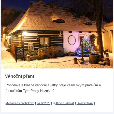
Vánoční přání
Pohodové a krásné vánoční svátky přeje všem svým přátelům a
fanouškům Tým Prahy Neznámé
Michaela Schönbeková
|
24.12.2025
|
In
Akce a události
|
Okomentovat
|