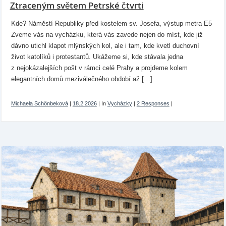
Ztraceným světem Petrské čtvrti
Kde? Náměstí Republiky před kostelem sv. Josefa, výstup metra E5
Zveme vás na vycházku, která vás zavede nejen do míst, kde již
dávno utichl klapot mlýnských kol, ale i tam, kde kvetl duchovní
život katolíků i protestantů. Ukážeme si, kde stávala jedna
z nejokázalejších pošt v rámci celé Prahy a projdeme kolem
elegantních domů meziválečného období až […]
Michaela Schönbeková
|
18.2.2026
|
In
Vycházky
|
2 Responses
|