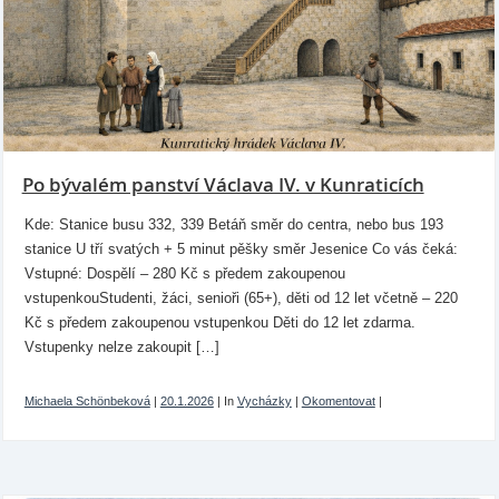
Po bývalém panství Václava IV. v Kunraticích
Kde: Stanice busu 332, 339 Betáň směr do centra, nebo bus 193
stanice U tří svatých + 5 minut pěšky směr Jesenice Co vás čeká:
Vstupné: Dospělí – 280 Kč s předem zakoupenou
vstupenkouStudenti, žáci, senioři (65+), děti od 12 let včetně – 220
Kč s předem zakoupenou vstupenkou Děti do 12 let zdarma.
Vstupenky nelze zakoupit […]
Michaela Schönbeková
|
20.1.2026
|
In
Vycházky
|
Okomentovat
|