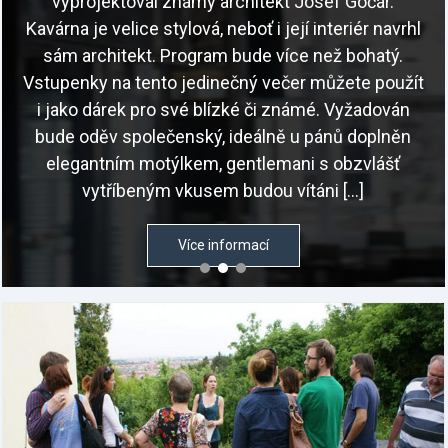
vyprojektoval známý architekt Josef Gočár.
Kavárna je velice stylová, neboť i její interiér navrhl
sám architekt. Program bude více než bohatý.
Vstupenky na tento jedinečný večer můžete použít
i jako dárek pro své blízké či známé. Vyžadován
bude oděv společenský, ideálně u pánů doplněn
elegantním motýlkem, gentlemani s obzvlášť
vytříbeným vkusem budou vítáni […]
Více informací