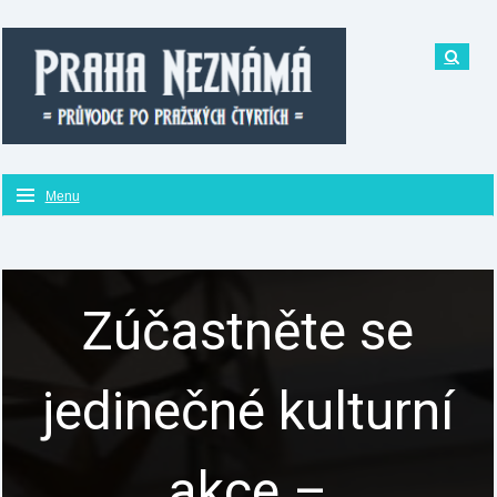
Menu
Zúčastněte se
jedinečné kulturní
akce –