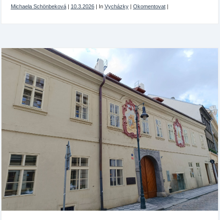
Michaela Schönbeková
|
10.3.2026
|
In
Vycházky
|
Okomentovat
|