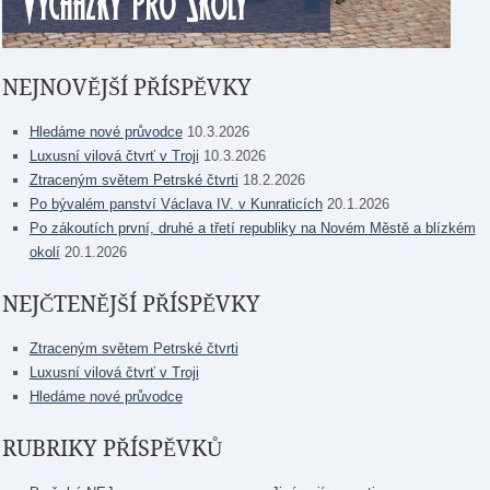
NEJNOVĚJŠÍ PŘÍSPĚVKY
Hledáme nové průvodce
10.3.2026
Luxusní vilová čtvrť v Troji
10.3.2026
Ztraceným světem Petrské čtvrti
18.2.2026
Po bývalém panství Václava IV. v Kunraticích
20.1.2026
Po zákoutích první, druhé a třetí republiky na Novém Městě a blízkém
okolí
20.1.2026
NEJČTENĚJŠÍ PŘÍSPĚVKY
Ztraceným světem Petrské čtvrti
Luxusní vilová čtvrť v Troji
Hledáme nové průvodce
RUBRIKY PŘÍSPĚVKŮ