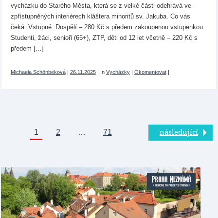
vycházku do Starého Města, která se z velké části odehrává ve
zpřístupněných interiérech kláštera minoritů sv. Jakuba. Co vás
čeká: Vstupné: Dospělí – 280 Kč s předem zakoupenou vstupenkou
Studenti, žáci, senioři (65+), ZTP, děti od 12 let včetně – 220 Kč s
předem […]
Michaela Schönbeková
|
26.11.2025
|
In
Vycházky
|
Okomentovat
|
1
2
…
71
následující