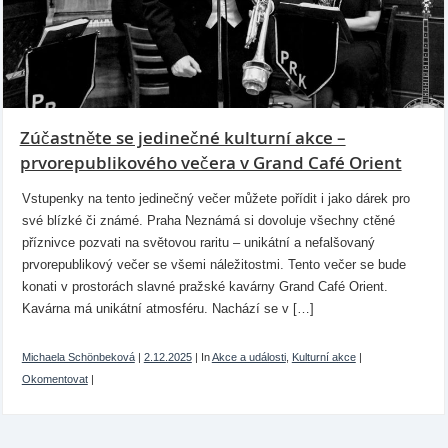
Zúčastněte se jedinečné kulturní akce –
prvorepublikového večera v Grand Café Orient
Vstupenky na tento jedinečný večer můžete pořídit i jako dárek pro
své blízké či známé. Praha Neznámá si dovoluje všechny ctěné
příznivce pozvati na světovou raritu – unikátní a nefalšovaný
prvorepublikový večer se všemi náležitostmi. Tento večer se bude
konati v prostorách slavné pražské kavárny Grand Café Orient.
Kavárna má unikátní atmosféru. Nachází se v […]
Michaela Schönbeková
|
2.12.2025
|
In
Akce a události
,
Kulturní akce
|
Okomentovat
|