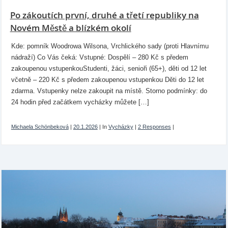
Po zákoutích první, druhé a třetí republiky na
Novém Městě a blízkém okolí
Kde: pomník Woodrowa Wilsona, Vrchlického sady (proti Hlavnímu
nádraží) Co Vás čeká: Vstupné: Dospělí – 280 Kč s předem
zakoupenou vstupenkouStudenti, žáci, senioři (65+), děti od 12 let
včetně – 220 Kč s předem zakoupenou vstupenkou Děti do 12 let
zdarma. Vstupenky nelze zakoupit na místě. Storno podmínky: do
24 hodin před začátkem vycházky můžete […]
Michaela Schönbeková
|
20.1.2026
|
In
Vycházky
|
2 Responses
|