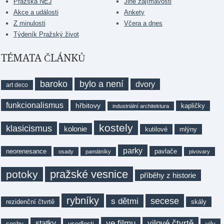
Pražská NEJ
Jiné zajímavosti
Akce a události
Ankety
Z minulosti
Včera a dnes
Týdeník Pražský život
TÉMATA ČLÁNKŮ
baroko
bylo a není
dvory
art deco
funkcionalismus
hřbitovy
kapličky
industriální architektura
kostely
klasicismus
kolonie
kutilové
mlýny
parky
neorenesance
pavlače
osady
památníky
pivovary
pražské vesnice
potoky
příběhy z historie
rybníky
secese
s dětmi
rezidenční čtvrtě
skály
ve filmu
vilové čtvrtě
statky
sochy
usedlosti
vily