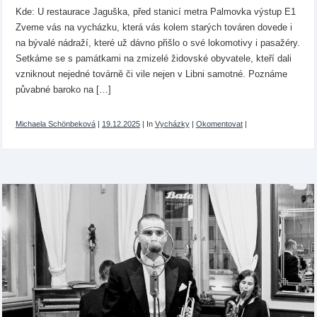
Kde: U restaurace Jaguška, před stanicí metra Palmovka výstup E1
Zveme vás na vycházku, která vás kolem starých továren dovede i
na bývalé nádraží, které už dávno přišlo o své lokomotivy i pasažéry.
Setkáme se s památkami na zmizelé židovské obyvatele, kteří dali
vzniknout nejedné továrně či vile nejen v Libni samotné. Poznáme
půvabné baroko na […]
Michaela Schönbeková
|
19.12.2025
|
In
Vycházky
|
Okomentovat
|