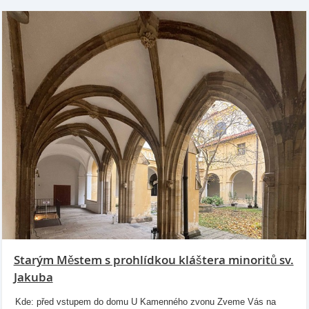
Starým Městem s prohlídkou kláštera minoritů sv.
Jakuba
Kde: před vstupem do domu U Kamenného zvonu Zveme Vás na