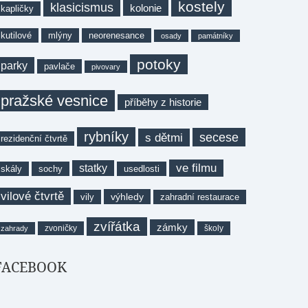
kostely
klasicismus
kolonie
kapličky
kutilové
mlýny
neorenesance
osady
památníky
potoky
parky
pavlače
pivovary
pražské vesnice
příběhy z historie
rybníky
secese
s dětmi
rezidenční čtvrtě
ve filmu
statky
skály
sochy
usedlosti
vilové čtvrtě
výhledy
vily
zahradní restaurace
zvířátka
zámky
zvoničky
školy
zahrady
FACEBOOK