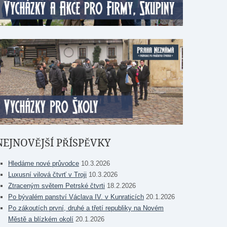
NEJNOVĚJŠÍ PŘÍSPĚVKY
Hledáme nové průvodce
10.3.2026
Luxusní vilová čtvrť v Troji
10.3.2026
Ztraceným světem Petrské čtvrti
18.2.2026
Po bývalém panství Václava IV. v Kunraticích
20.1.2026
Po zákoutích první, druhé a třetí republiky na Novém
Městě a blízkém okolí
20.1.2026