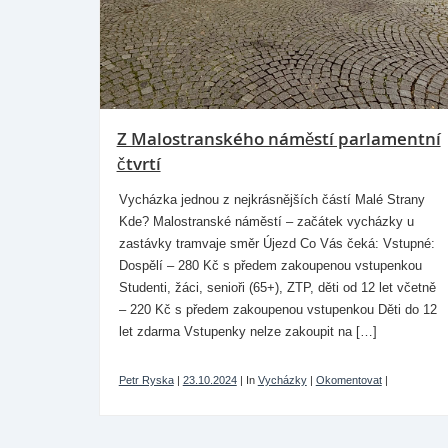
Z Malostranského náměstí parlamentní
čtvrtí
Vycházka jednou z nejkrásnějších částí Malé Strany
Kde? Malostranské náměstí – začátek vycházky u
zastávky tramvaje směr Újezd Co Vás čeká: Vstupné:
Dospělí – 280 Kč s předem zakoupenou vstupenkou
Studenti, žáci, senioři (65+), ZTP, děti od 12 let včetně
– 220 Kč s předem zakoupenou vstupenkou Děti do 12
let zdarma Vstupenky nelze zakoupit na […]
Petr Ryska
|
23.10.2024
|
In
Vycházky
|
Okomentovat
|