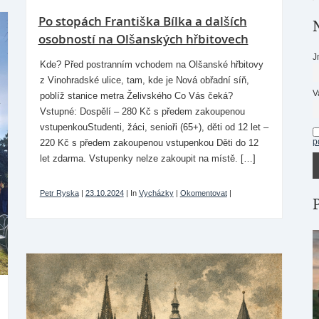
Po stopách Františka Bílka a dalších
osobností na Olšanských hřbitovech
J
Kde? Před postranním vchodem na Olšanské hřbitovy
z Vinohradské ulice, tam, kde je Nová obřadní síň,
V
poblíž stanice metra Želivského Co Vás čeká?
Vstupné: Dospělí – 280 Kč s předem zakoupenou
vstupenkouStudenti, žáci, senioři (65+), děti od 12 let –
p
220 Kč s předem zakoupenou vstupenkou Děti do 12
let zdarma. Vstupenky nelze zakoupit na místě. […]
Petr Ryska
|
23.10.2024
|
In
Vycházky
|
Okomentovat
|