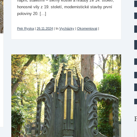
napříč staletími – šikmý kostel a hradby ze 14. století,
honosné vily z 19. století, modernistické stavby první
poloviny 20. […]
Petr Ryska
|
26.11.2024
|
In
Vycházky
|
Okomentovat
|