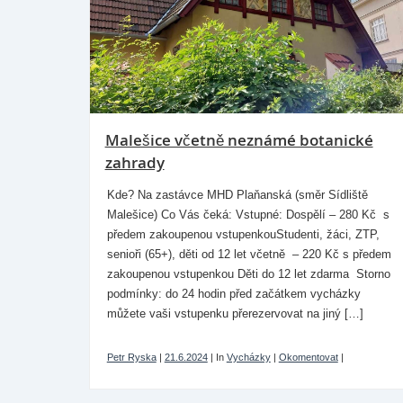
Malešice včetně neznámé botanické
zahrady
Kde? Na zastávce MHD Plaňanská (směr Sídliště
Malešice) Co Vás čeká: Vstupné: Dospělí – 280 Kč s
předem zakoupenou vstupenkouStudenti, žáci, ZTP,
senioři (65+), děti od 12 let včetně – 220 Kč s předem
zakoupenou vstupenkou Děti do 12 let zdarma Storno
podmínky: do 24 hodin před začátkem vycházky
můžete vaši vstupenku přerezervovat na jiný […]
Petr Ryska
|
21.6.2024
|
In
Vycházky
|
Okomentovat
|