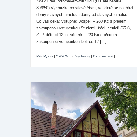
Kde? Před Rothmayerovou vilou (U Páté baterie
896/50) Vycházka po vilové čtvrti, ve které se nachází
domy slavných umělců i domy od slavných umělců.
Co vás čeká: Vstupné: Dospělí – 280 Kč s předem
zakoupenou vstupenkou Studenti, žáci, senioři (65+),
ZTP, děti od 12 let včetně – 220 Kč s předem
zakoupenou vstupenkou Děti do 12 […]
Petr Ryska
|
2.9.2024
|
In
Vycházky
|
Okomentovat
|