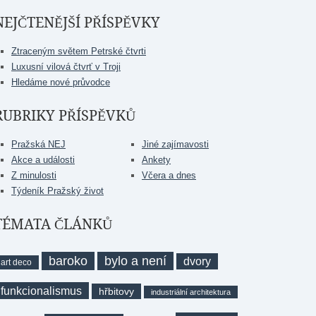
NEJČTENĚJŠÍ PŘÍSPĚVKY
Ztraceným světem Petrské čtvrti
Luxusní vilová čtvrť v Troji
Hledáme nové průvodce
RUBRIKY PŘÍSPĚVKŮ
Pražská NEJ
Jiné zajímavosti
Akce a události
Ankety
Z minulosti
Včera a dnes
Týdeník Pražský život
TÉMATA ČLÁNKŮ
baroko
bylo a není
dvory
art deco
funkcionalismus
hřbitovy
industriální architektura