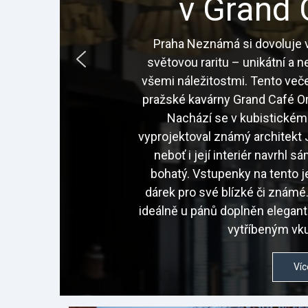
v Grand 
Praha Neznámá si dovoluje v
světovou raritu – unikátní a 
všemi náležitostmi. Tento veče
pražské kavárny Grand Café Or
Nachází se v kubistickém
vyprojektoval známý architekt J
neboť i její interiér navrhl 
bohatý. Vstupenky na tento j
dárek pro své blízké či znám
ideálně u pánů doplněn elegan
vytříbeným vku
Víc