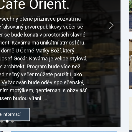
Café Orient.
šechny ctěné příznivce pozvati na
nefalšovaný prvorepublikový večer se
r se bude konati v prostorách slavné
ient. Kavárna má unikátní atmosféru.
 domě U Černé Matky Boží, který
osef Gočár. Kavárna je velice stylová,
sám architekt. Program bude více než
edinečný večer můžete použít i jako
é. Vyžadován bude oděv společenský,
tním motýlkem, gentlemani s obzvlášť
sem budou vítáni […]
e informací