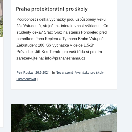
Praha protektorátní pro školy
Podrobnost i délka vycházky jsou uzpůsobeny věku
žáků/studentů, stejně tak interaktivnost výkladu… Co
studenty čeká? Sraz: Sraz na stanici Pohořelec před
pomníkem Jana Keplera a Tychona Brahe Vstupné:
Žák/student 180 Kč/ vycházka v délce 1,5-2h
Průvodce: Jiří Kos Termín pro vaši třídu si prosím
zarezervujte na: info@prahaneznama.cz
Petr Ryska
|
26.6.2024
|
In
Nezařazené
,
Vycházky pro školy
|
Okomentovat
|