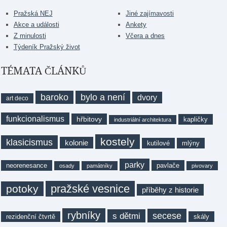
Pražská NEJ
Jiné zajímavosti
Akce a události
Ankety
Z minulosti
Včera a dnes
Týdeník Pražský život
TÉMATA ČLÁNKŮ
baroko
bylo a není
dvory
art deco
funkcionalismus
hřbitovy
kapličky
industriální architektura
kostely
klasicismus
kolonie
kutilové
mlýny
parky
neorenesance
pavlače
osady
památníky
pivovary
pražské vesnice
potoky
příběhy z historie
rybníky
secese
s dětmi
rezidenční čtvrtě
skály