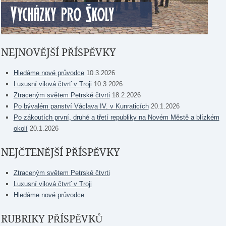
NEJNOVĚJŠÍ PŘÍSPĚVKY
Hledáme nové průvodce
10.3.2026
Luxusní vilová čtvrť v Troji
10.3.2026
Ztraceným světem Petrské čtvrti
18.2.2026
Po bývalém panství Václava IV. v Kunraticích
20.1.2026
Po zákoutích první, druhé a třetí republiky na Novém Městě a blízkém
okolí
20.1.2026
NEJČTENĚJŠÍ PŘÍSPĚVKY
Ztraceným světem Petrské čtvrti
Luxusní vilová čtvrť v Troji
Hledáme nové průvodce
RUBRIKY PŘÍSPĚVKŮ