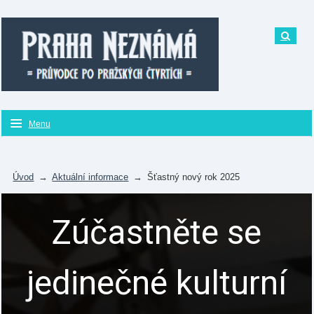
Menu
Úvod
→
Aktuální informace
→
Šťastný nový rok 2025
Zúčastněte se
jedinečné kulturní