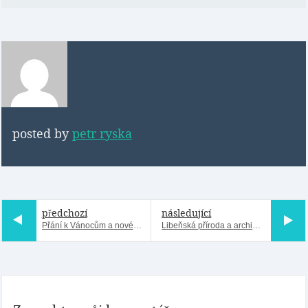
posted by
petr ryska
předchozí
následující
Přání k Vánocům a novému roku
Libeňská příroda a architektura