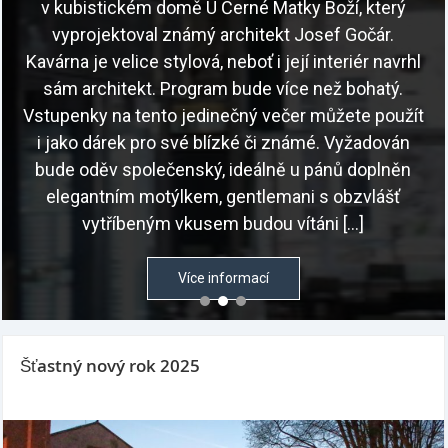
v kubistickém domě U Černé Matky Boží, který
vyprojektoval známý architekt Josef Gočár.
Kavárna je velice stylová, neboť i její interiér navrhl
sám architekt. Program bude více než bohatý.
Vstupenky na tento jedinečný večer můžete použít
i jako dárek pro své blízké či známé. Vyžadován
bude oděv společenský, ideálně u pánů doplněn
elegantním motýlkem, gentlemani s obzvlášť
vytříbeným vkusem budou vítáni […]
Více informací
Šťastný nový rok 2025