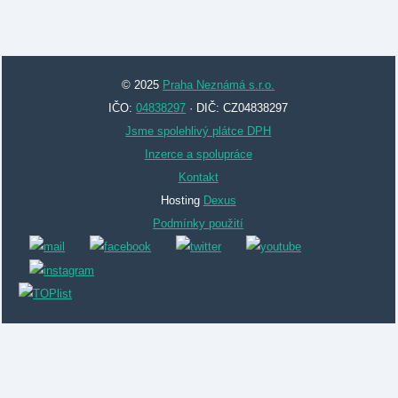
© 2025
Praha Neznámá s.r.o.
IČO:
04838297
· DIČ: CZ04838297
Jsme spolehlivý plátce DPH
Inzerce a spolupráce
Kontakt
Hosting
Dexus
Podmínky použití