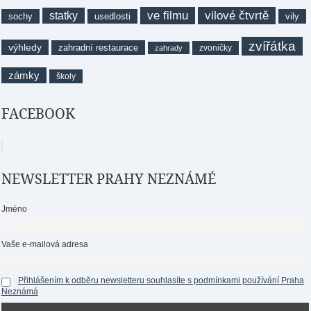
ve filmu
vilové čtvrtě
statky
sochy
usedlosti
vily
zvířátka
výhledy
zahradní restaurace
zvoničky
zahrady
zámky
školy
FACEBOOK
NEWSLETTER PRAHY NEZNÁMÉ
Jméno
Vaše e-mailová adresa
Přihlášením k odběru newsletteru souhlasíte s podmínkami používání Praha
Neznámá