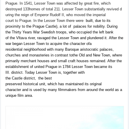
Prague
.
In 1541,
Lesser
Town was
affected by
great fire
,
which
destroyed
133
homes
of
total
211.
Lesser
Town
substantially
revived
d
uring the reign
of Emperor
Rudolf
II
,
who
moved
the imperial
court to
Prague.
In the
Lesser
Town there were
built, due to its
proximity to the Prague Castle), a lot of
palaces
for
nobility.
During
the Thirty Years
War
Swedish
troops, who occupied
the left bank
of
the Vltava river,
ravaged the
Lesser
Town
and
plundered
it
.
After
the
war
began
Lesser
Town to
acquire
the character of
a
residential
neighborhood with
many
Baroque
aristocratic palaces
,
churches and
monasteries
in contrast to
the Old
and New Town
,
where
primarily merchant
houses
and small
craft houses
remained
.
After the
establishment of
united
Prague in
1784
Lesser Town became its
III.
district
.
Today
Lesser Town
is, together
with
the
Castle
district,
the best
preserved
historical
unit
,
which
has maintained its
original
character
and
is used
by many
filmmakers
from around the world
as a
unique
film
area
.