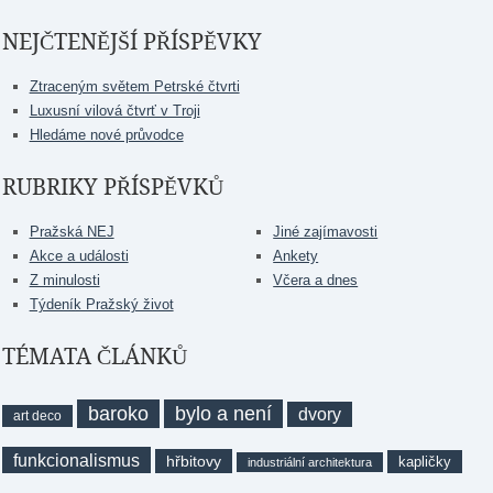
NEJČTENĚJŠÍ PŘÍSPĚVKY
Ztraceným světem Petrské čtvrti
Luxusní vilová čtvrť v Troji
Hledáme nové průvodce
RUBRIKY PŘÍSPĚVKŮ
Pražská NEJ
Jiné zajímavosti
Akce a události
Ankety
Z minulosti
Včera a dnes
Týdeník Pražský život
TÉMATA ČLÁNKŮ
baroko
bylo a není
dvory
art deco
funkcionalismus
hřbitovy
kapličky
industriální architektura