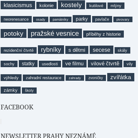
kostely
klasicismus
kolonie
kutilové
mlýny
parky
neorenesance
pavlače
osady
památníky
pivovary
pražské vesnice
potoky
příběhy z historie
rybníky
secese
s dětmi
rezidenční čtvrtě
skály
ve filmu
vilové čtvrtě
statky
sochy
usedlosti
vily
zvířátka
výhledy
zahradní restaurace
zvoničky
zahrady
zámky
školy
FACEBOOK
NEWSLETTER PRAHY NEZNÁMÉ