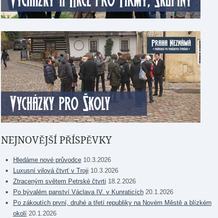
NEJNOVĚJŠÍ PŘÍSPĚVKY
Hledáme nové průvodce
10.3.2026
Luxusní vilová čtvrť v Troji
10.3.2026
Ztraceným světem Petrské čtvrti
18.2.2026
Po bývalém panství Václava IV. v Kunraticích
20.1.2026
Po zákoutích první, druhé a třetí republiky na Novém Městě a blízkém
okolí
20.1.2026