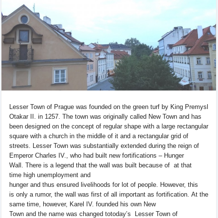
Lesser Town of Prague
was founded on the
green turf
by King Premysl
Otakar
II
.
in
1257.
The town
was originally
called
New Town
and has
been designed
on the concept
of regular
shape with a
large
rectangular
square
with a church
in the middle of
it and
a
rectangular
grid of
streets
. Lesser Town
was
substantially
extended
during the reign
of
Emperor Charles
IV.
,
who had built
new
fortifications –
Hunger
Wall
.
There is
a legend
that
the wall
was built
because of
at that
time
high
unemployment
and
hunger
and
thus
ensured
livelihoods
for
lot of
people.
However, this
is
only
a rumor,
the
wall
was first of all important
as
fortification
.
At the
same time
, however,
Karel
IV
.
founded his own
New
Town
and
the
name was changed
to
today’s
Lesser Town of