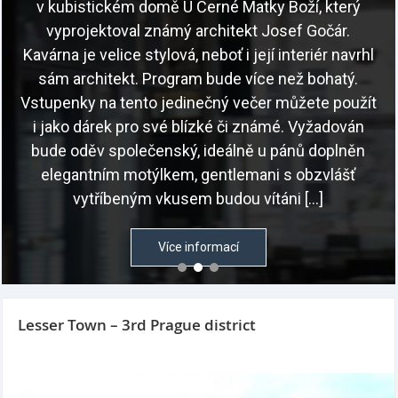
v kubistickém domě U Černé Matky Boží, který
vyprojektoval známý architekt Josef Gočár.
Kavárna je velice stylová, neboť i její interiér navrhl
sám architekt. Program bude více než bohatý.
Vstupenky na tento jedinečný večer můžete použít
i jako dárek pro své blízké či známé. Vyžadován
bude oděv společenský, ideálně u pánů doplněn
elegantním motýlkem, gentlemani s obzvlášť
vytříbeným vkusem budou vítáni […]
Více informací
Lesser Town – 3rd Prague district