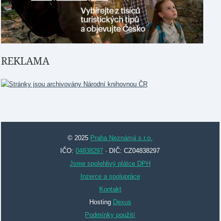
REKLAMA
© 2025
Praha Neznámá s.r.o.
IČO:
04838297
· DIČ: CZ04838297
Jsme spolehlivý plátce DPH
Inzerce a spolupráce
Kontakt
Hosting
Dexus
Podmínky použití