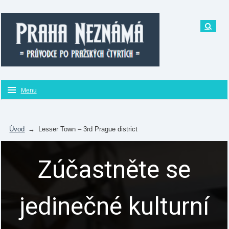
Menu
Úvod
→
Lesser Town – 3rd Prague district
Zúčastněte se
jedinečné kulturní