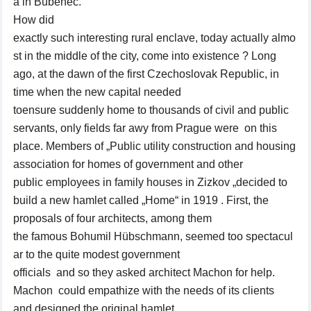
a
in Bubenec.
How did
exactly
such
interesting
rural
enclave,
today
actually
almo
st
in the middle of
the city,
come into existence
?
Long
ago,
at the dawn of
the first Czechoslovak Republic
, in
time when
the
new capital
needed
to
ensure
suddenly
home to
thousands of civil
and
public
servants
,
only
fields
far
awy
from Prague
were
on this
place
. M
embers of
„Public utility
construction
and
housing
association
for
homes of government
and other
public
employees
in
family
houses
in
Zizkov
„
decided
to
build a new
hamlet
called
„Home“
in 1919
.
First,
the
proposals of
four
architects,
among them
the
famous
Bohumil
Hübschmann
,
seemed
too
spectacul
ar
to the
quite
modest
government
officials
and
so
they asked
architect
Machon for help.
Machon
could
empathize with the
needs of its
clients
and
designed the
original
hamlet