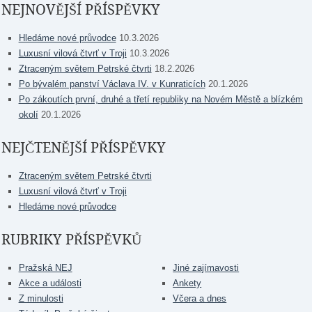
NEJNOVĚJŠÍ PŘÍSPĚVKY
Hledáme nové průvodce
10.3.2026
Luxusní vilová čtvrť v Troji
10.3.2026
Ztraceným světem Petrské čtvrti
18.2.2026
Po bývalém panství Václava IV. v Kunraticích
20.1.2026
Po zákoutích první, druhé a třetí republiky na Novém Městě a blízkém
okolí
20.1.2026
NEJČTENĚJŠÍ PŘÍSPĚVKY
Ztraceným světem Petrské čtvrti
Luxusní vilová čtvrť v Troji
Hledáme nové průvodce
RUBRIKY PŘÍSPĚVKŮ
Pražská NEJ
Jiné zajímavosti
Akce a události
Ankety
Z minulosti
Včera a dnes