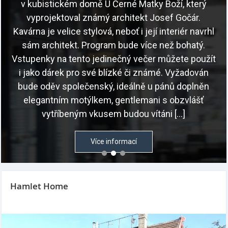
v kubistickém domě U Černé Matky Boží, který
vyprojektoval známý architekt Josef Gočár.
Kavárna je velice stylová, neboť i její interiér navrhl
sám architekt. Program bude více než bohatý.
Vstupenky na tento jedinečný večer můžete použít
i jako dárek pro své blízké či známé. Vyžadován
bude oděv společenský, ideálně u pánů doplněn
elegantním motýlkem, gentlemani s obzvlášť
vytříbeným vkusem budou vítáni […]
Více informací
Hamlet Home