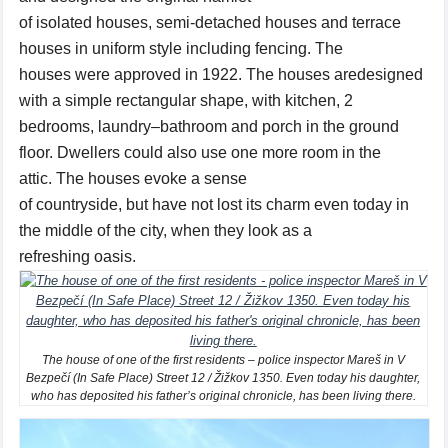
of
isolated
houses,
semi-detached houses and terrace
houses
in
uniform style
including fencing
. The
houses
were approved
in 1922.
The houses are
designed
with
a simple rectangular shape
,
with
kitchen
,
2
bedrooms
,
laundry
–
bathroom
and
porch
in the ground
floor
.
Dwellers
could
also
use
one more
room
in the
attic
.
The
houses
evoke a sense
of
countryside
,
but
have
not lost
its charm
even
today
in
the middle of
the city,
when they look
as
a
refreshing
oasis
.
The house of one of the first residents – police inspector Mareš in V
Bezpečí (In Safe Place) Street 12 / Žižkov 1350. Even today his daughter,
who has deposited his father’s original chronicle, has been living there.