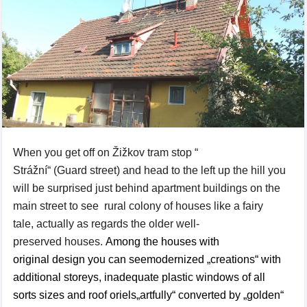
When you get
off on
Ž
ižkov
tram
stop “
Strážní“ (Guard street)
and
head to the
left
up the
hill
you
will be surprised just
behind
apartment buildings
on the
main street
to see
rural
colony of houses
like a fairy
tale
,
actually as regards the
older
well-
preserved
houses
.
Among the houses with
original
design you can see
modernized
„
creations“
with
additional storeys
, inadequate
plastic windows
of
all
sorts sizes
and
roof
oriels
„
artfully“
converted by
„
golden“