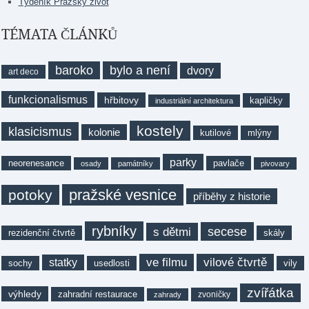
Týdeník Pražský život
TÉMATA ČLÁNKŮ
baroko
bylo a není
dvory
art deco
funkcionalismus
hřbitovy
kapličky
industriální architektura
kostely
klasicismus
kolonie
kutilové
mlýny
parky
neorenesance
pavlače
osady
památníky
pivovary
pražské vesnice
potoky
příběhy z historie
rybníky
secese
s dětmi
rezidenční čtvrtě
skály
ve filmu
vilové čtvrtě
statky
sochy
usedlosti
vily
zvířátka
výhledy
zahradní restaurace
zvoničky
zahrady