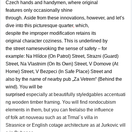
Czech hands
and
handymen,
where
original
features
only
occasionally
shine
through
.
Aside
from
these innovations
, however,
and
let’s
dive
into
this picturesque
quarter
,
which
,
despite
the
improper
modification
retains
its
original
character
coziness
.
This is
underlined by
the
street names
evoking the
sense of safety
– for
example: Na Hlídce
(
On Patrol) Street
,
Strazni (
Guard)
Street
, Na Vlastnim (
On Its Own) Street
, V Domove
(
At
Home)
Street, V Bezpeci (In
Safe Place) Street
and
also
by
the name of
nearby
pub „Za
Vetrem“ (
Behind the
wind)
.
You will be
surprised
especially
at
beautifully
styled
gables
accentuati
ng
wooden
timber framing
.
You will find rondocubism
elements in
them
,
but
you can feel
also
the influence
of
folk
art nouveau
such as
at
Trmal´s
villa
in
Strasnice
or
English
cotage
architecture
as
at
Jurkovic
vill