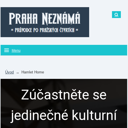
Menu
Úvod
→
Hamlet Home
Zúčastněte se
jedinečné kulturní