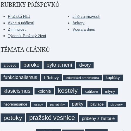
RUBRIKY PŘÍSPĚVKŮ
Pražská NEJ
Jiné zajímavosti
Akce a události
Ankety
Z minulosti
Včera a dnes
Týdeník Pražský život
TÉMATA ČLÁNKŮ
baroko
bylo a není
dvory
art deco
funkcionalismus
hřbitovy
kapličky
industriální architektura
kostely
klasicismus
kolonie
kutilové
mlýny
parky
neorenesance
pavlače
osady
památníky
pivovary
pražské vesnice
potoky
příběhy z historie