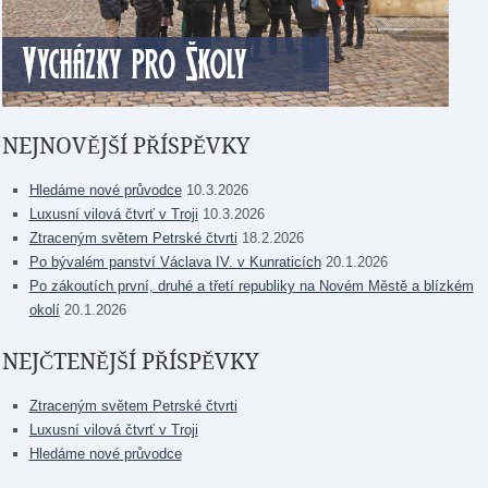
NEJNOVĚJŠÍ PŘÍSPĚVKY
Hledáme nové průvodce
10.3.2026
Luxusní vilová čtvrť v Troji
10.3.2026
Ztraceným světem Petrské čtvrti
18.2.2026
Po bývalém panství Václava IV. v Kunraticích
20.1.2026
Po zákoutích první, druhé a třetí republiky na Novém Městě a blízkém
okolí
20.1.2026
NEJČTENĚJŠÍ PŘÍSPĚVKY
Ztraceným světem Petrské čtvrti
Luxusní vilová čtvrť v Troji
Hledáme nové průvodce