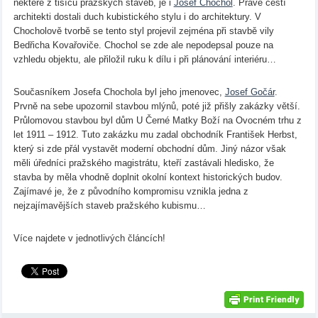
některé z tisíců pražských staveb, je i
Josef Chochol
. Právě čeští
architekti dostali duch kubistického stylu i do architektury. V
Chocholově tvorbě se tento styl projevil zejména při stavbě vily
Bedřicha Kovařoviče. Chochol se zde ale nepodepsal pouze na
vzhledu objektu, ale přiložil ruku k dílu i při plánování interiéru…
Současníkem Josefa Chochola byl jeho jmenovec,
Josef Gočár
.
Prvně na sebe upozornil stavbou mlýnů, poté již přišly zakázky větší.
Průlomovou stavbou byl dům U Černé Matky Boží na Ovocném trhu z
let 1911 – 1912. Tuto zakázku mu zadal obchodník František Herbst,
který si zde přál vystavět moderní obchodní dům. Jiný názor však
měli úředníci pražského magistrátu, kteří zastávali hledisko, že
stavba by měla vhodně doplnit okolní kontext historických budov.
Zajímavé je, že z původního kompromisu vznikla jedna z
nejzajímavějších staveb pražského kubismu…
Více najdete v jednotlivých článcích!