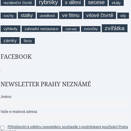
rybníky
secese
s dětmi
rezidenční čtvrtě
skály
ve filmu
vilové čtvrtě
statky
sochy
usedlosti
vily
zvířátka
výhledy
zahradní restaurace
zvoničky
zahrady
zámky
školy
FACEBOOK
NEWSLETTER PRAHY NEZNÁMÉ
Jméno
Vaše e-mailová adresa
Přihlášením k odběru newsletteru souhlasíte s podmínkami používání Praha