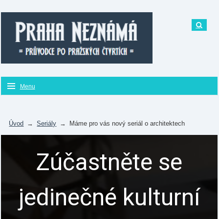
Menu
Úvod
→
Seriály
→
Máme pro vás nový seriál o architektech
Zúčastněte se
jedinečné kulturní