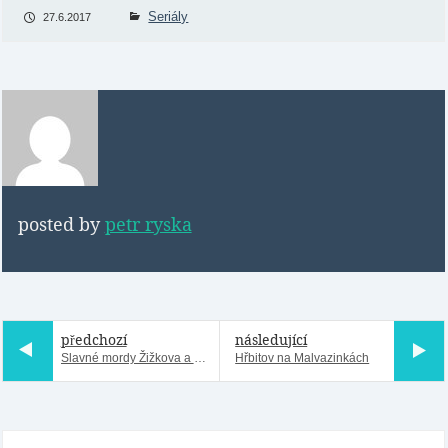
Seriály
27.6.2017
posted by
petr ryska
předchozí
následující
Slavné mordy Žižkova a Vinohrad - NOVÁ VYCHÁZKA
Hřbitov na Malvazinkách