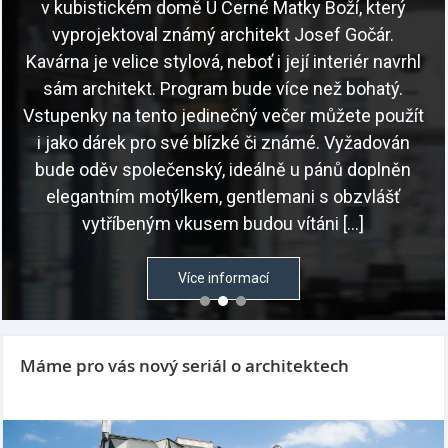
v kubistickém domě U Černé Matky Boží, který
vyprojektoval známý architekt Josef Gočár.
Kavárna je velice stylová, neboť i její interiér navrhl
sám architekt. Program bude více než bohatý.
Vstupenky na tento jedinečný večer můžete použít
i jako dárek pro své blízké či známé. Vyžadován
bude oděv společenský, ideálně u pánů doplněn
elegantním motýlkem, gentlemani s obzvlášť
vytříbeným vkusem budou vítáni […]
Více informací
Máme pro vás nový seriál o architektech