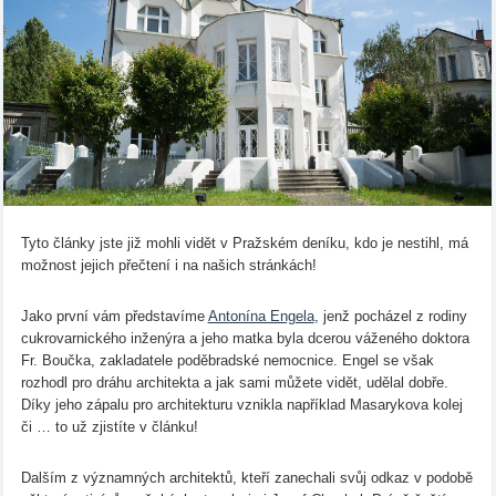
Tyto články jste již mohli vidět v Pražském deníku, kdo je nestihl, má
možnost jejich přečtení i na našich stránkách!
Jako první vám představíme
Antonína Engela
, jenž pocházel z rodiny
cukrovarnického inženýra a jeho matka byla dcerou váženého doktora
Fr. Boučka, zakladatele poděbradské nemocnice. Engel se však
rozhodl pro dráhu architekta a jak sami můžete vidět, udělal dobře.
Díky jeho zápalu pro architekturu vznikla například Masarykova kolej
či … to už zjistíte v článku!
Dalším z významných architektů, kteří zanechali svůj odkaz v podobě