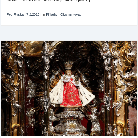
Petr Ryska
|
7.2.2015
|
In
Příběhy
|
Okomentovat
|