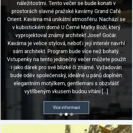
náležitostmi. Tento večer se bude konati v
prostorách slavné pražské kavárny Grand Café
Orient. Kavárna má unikátní atmosféru. Nachází se
v kubistickém domě U Černé Matky Boží, který
vyprojektoval známý architekt Josef Gočár.
Kavárna je velice stylová, neboť i její interiér navrhl
sám architekt. Program bude více než bohatý.
Vstupenky na tento jedinečný večer můžete použít
i jako dárek pro své blízké či známé. Vyžadován
bude oděv společenský, ideálně u pánů doplněn
elegantním motýlkem, gentlemani s obzvlášť
vytříbeným vkusem budou vítáni […]
Více informací