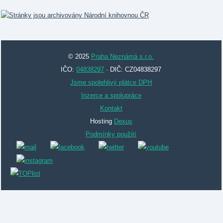
© 2025
Praha Neznámá s.r.o.
IČO:
04838297
· DIČ: CZ04838297
Jsme spolehlivý plátce DPH
Inzerce a spolupráce
Kontakt
Hosting
Dexus
Podmínky použití