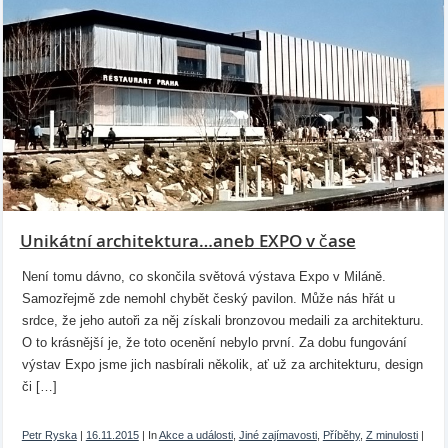
Unikátní architektura…aneb EXPO v čase
Není tomu dávno, co skončila světová výstava Expo v Miláně.
Samozřejmě zde nemohl chybět český pavilon. Může nás hřát u
srdce, že jeho autoři za něj získali bronzovou medaili za architekturu.
O to krásnější je, že toto ocenění nebylo první. Za dobu fungování
výstav Expo jsme jich nasbírali několik, ať už za architekturu, design
či […]
Petr Ryska
|
16.11.2015
|
In
Akce a události
,
Jiné zajímavosti
,
Příběhy
,
Z minulosti
|