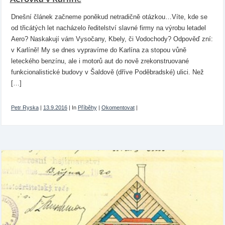
Dnešní článek začneme poněkud netradičně otázkou…Víte, kde se
od třicátých let nacházelo ředitelství slavné firmy na výrobu letadel
Aero? Naskakují vám Vysočany, Kbely, či Vodochody? Odpověď zní:
v Karlíně! My se dnes vypravíme do Karlína za stopou vůně
leteckého benzínu, ale i motorů aut do nově zrekonstruované
funkcionalistické budovy v Šaldově (dříve Poděbradské) ulici. Než
[…]
Petr Ryska
|
13.9.2016
|
In
Příběhy
|
Okomentovat
|