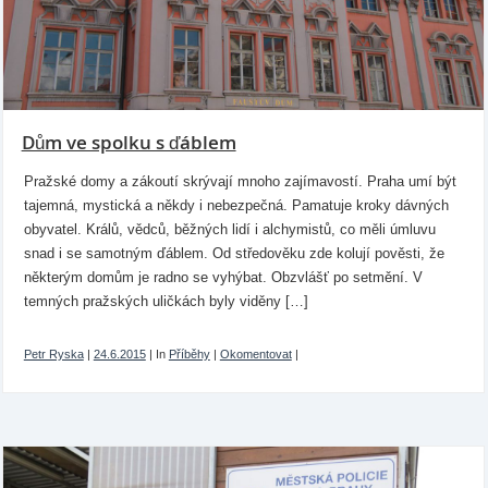
Dům ve spolku s ďáblem
Pražské domy a zákoutí skrývají mnoho zajímavostí. Praha umí být
tajemná, mystická a někdy i nebezpečná. Pamatuje kroky dávných
obyvatel. Králů, vědců, běžných lidí i alchymistů, co měli úmluvu
snad i se samotným ďáblem. Od středověku zde kolují pověsti, že
některým domům je radno se vyhýbat. Obzvlášť po setmění. V
temných pražských uličkách byly viděny […]
Petr Ryska
|
24.6.2015
|
In
Příběhy
|
Okomentovat
|