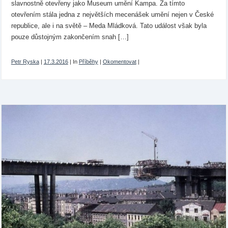
slavnostně otevřeny jako Museum umění Kampa. Za tímto
otevřením stála jedna z největších mecenášek umění nejen v České
republice, ale i na světě – Meda Mládková. Tato událost však byla
pouze důstojným zakončením snah […]
Petr Ryska
|
17.3.2016
|
In
Příběhy
|
Okomentovat
|