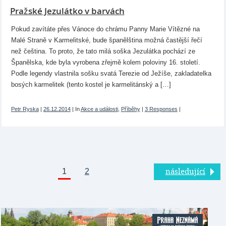
Pražské Jezulátko v barvách
Pokud zavítáte přes Vánoce do chrámu Panny Marie Vítězné na
Malé Straně v Karmelitské, bude španělština možná častější řečí
než čeština. To proto, že tato milá soška Jezulátka pochází ze
Španělska, kde byla vyrobena zřejmě kolem poloviny 16. století.
Podle legendy vlastnila sošku svatá Terezie od Ježíše, zakladatelka
bosých karmelitek (tento kostel je karmelitánský a […]
Petr Ryska
|
26.12.2014
|
In
Akce a události
,
Příběhy
|
3 Responses
|
1
2
následující