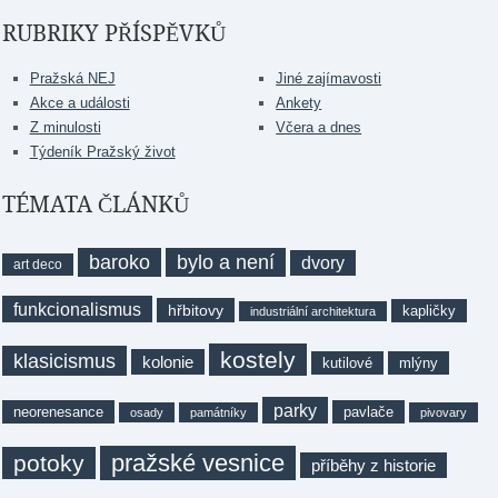
RUBRIKY PŘÍSPĚVKŮ
Pražská NEJ
Jiné zajímavosti
Akce a události
Ankety
Z minulosti
Včera a dnes
Týdeník Pražský život
TÉMATA ČLÁNKŮ
baroko
bylo a není
dvory
art deco
funkcionalismus
hřbitovy
kapličky
industriální architektura
kostely
klasicismus
kolonie
kutilové
mlýny
parky
neorenesance
pavlače
osady
památníky
pivovary
pražské vesnice
potoky
příběhy z historie