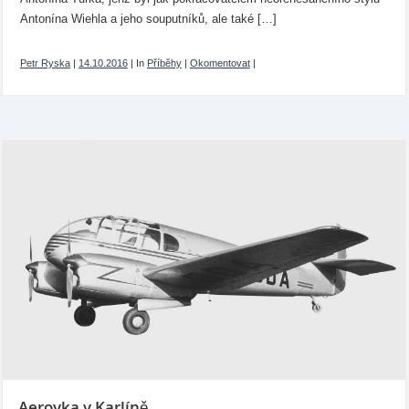
Antonína Wiehla a jeho souputníků, ale také […]
Petr Ryska
|
14.10.2016
|
In
Příběhy
|
Okomentovat
|
Aerovka v Karlíně