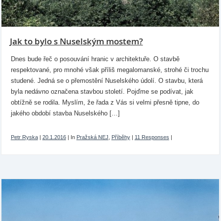
Jak to bylo s Nuselským mostem?
Dnes bude řeč o posouvání hranic v architektuře. O stavbě
respektované, pro mnohé však příliš megalomanské, strohé či trochu
studené. Jedná se o přemostění Nuselského údolí. O stavbu, která
byla nedávno označena stavbou století. Pojďme se podívat, jak
obtížně se rodila. Myslím, že řada z Vás si velmi přesně tipne, do
jakého období stavba Nuselského […]
Petr Ryska
|
20.1.2016
|
In
Pražská NEJ
,
Příběhy
|
11 Responses
|