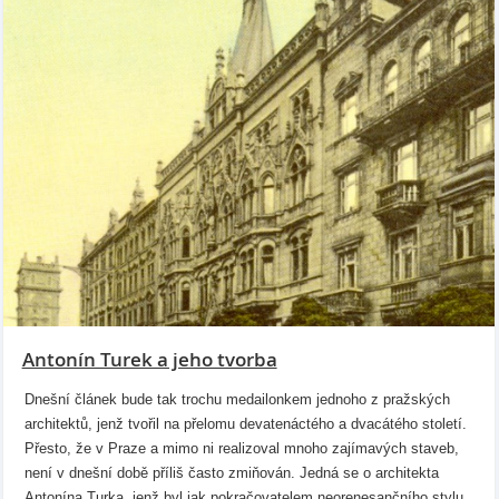
Antonín Turek a jeho tvorba
Dnešní článek bude tak trochu medailonkem jednoho z pražských
architektů, jenž tvořil na přelomu devatenáctého a dvacátého století.
Přesto, že v Praze a mimo ni realizoval mnoho zajímavých staveb,
není v dnešní době příliš často zmiňován. Jedná se o architekta
Antonína Turka, jenž byl jak pokračovatelem neorenesančního stylu