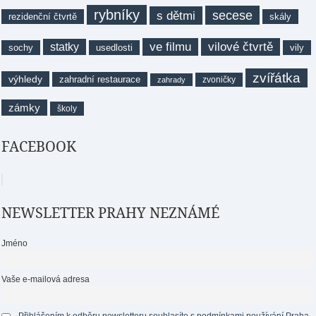
rybníky
secese
s dětmi
rezidenční čtvrtě
skály
ve filmu
vilové čtvrtě
statky
sochy
usedlosti
vily
zvířátka
výhledy
zahradní restaurace
zvoničky
zahrady
zámky
školy
FACEBOOK
NEWSLETTER PRAHY NEZNÁMÉ
Jméno
Vaše e-mailová adresa
Přihlášením k odběru newsletteru souhlasíte s podmínkami používání Praha