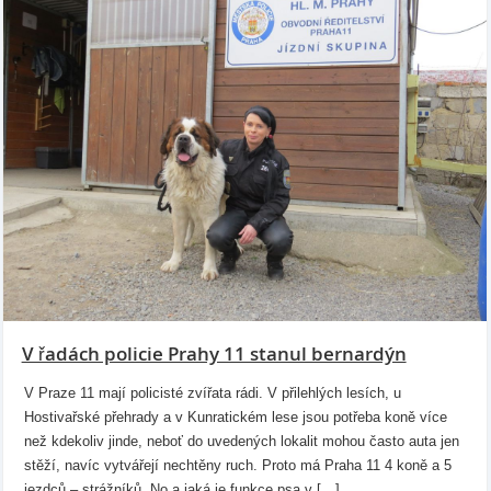
V řadách policie Prahy 11 stanul bernardýn
V Praze 11 mají policisté zvířata rádi. V přilehlých lesích, u
Hostivařské přehrady a v Kunratickém lese jsou potřeba koně více
než kdekoliv jinde, neboť do uvedených lokalit mohou často auta jen
stěží, navíc vytvářejí nechtěny ruch. Proto má Praha 11 4 koně a 5
jezdců – strážníků. No a jaká je funkce psa v […]