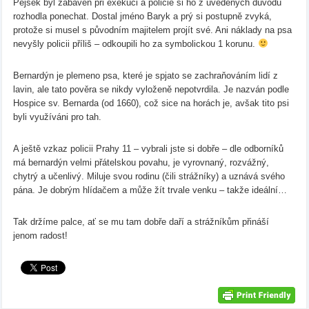
Pejsek byl zabaven při exekuci a policie si ho z uvedených důvodů
rozhodla ponechat. Dostal jméno Baryk a prý si postupně zvyká,
protože si musel s původním majitelem projít své. Ani náklady na psa
nevyšly policii příliš – odkoupili ho za symbolickou 1 korunu.
Bernardýn je plemeno psa, které je spjato se zachraňováním lidí z
lavin, ale tato pověra se nikdy vyloženě nepotvrdila. Je nazván podle
Hospice sv. Bernarda (od 1660), což sice na horách je, avšak tito psi
byli využíváni pro tah.
A ještě vzkaz policii Prahy 11 – vybrali jste si dobře – dle odborníků
má bernardýn velmi přátelskou povahu, je vyrovnaný, rozvážný,
chytrý a učenlivý. Miluje svou rodinu (čili strážníky) a uznává svého
pána. Je dobrým hlídačem a může žít trvale venku – takže ideální…
Tak držíme palce, ať se mu tam dobře daří a strážníkům přináší
jenom radost!