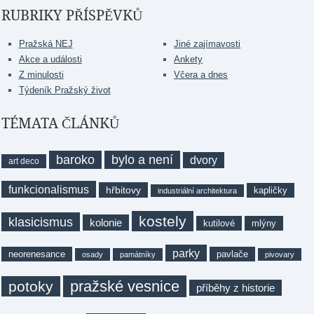
RUBRIKY PŘÍSPĚVKŮ
Pražská NEJ
Jiné zajímavosti
Akce a události
Ankety
Z minulosti
Včera a dnes
Týdeník Pražský život
TÉMATA ČLÁNKŮ
baroko
bylo a není
dvory
art deco
funkcionalismus
hřbitovy
kapličky
industriální architektura
kostely
klasicismus
kolonie
kutilové
mlýny
parky
neorenesance
pavlače
osady
památníky
pivovary
pražské vesnice
potoky
příběhy z historie