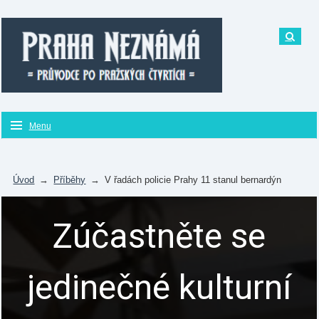
Menu
Úvod
→
Příběhy
→
V řadách policie Prahy 11 stanul bernardýn
Zúčastněte se
jedinečné kulturní