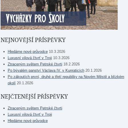
NEJNOVĚJŠÍ PŘÍSPĚVKY
Hledáme nové průvodce
10.3.2026
Luxusní vilová čtvrť v Troji
10.3.2026
Ztraceným světem Petrské čtvrti
18.2.2026
Po bývalém panství Václava IV. v Kunraticích
20.1.2026
Po zákoutích první, druhé a třetí republiky na Novém Městě a blízkém
okolí
20.1.2026
NEJČTENĚJŠÍ PŘÍSPĚVKY
Ztraceným světem Petrské čtvrti
Luxusní vilová čtvrť v Troji
Hledáme nové průvodce