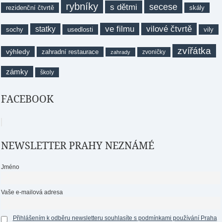
rybníky
secese
s dětmi
rezidenční čtvrtě
skály
ve filmu
vilové čtvrtě
statky
sochy
usedlosti
vily
zvířátka
výhledy
zahradní restaurace
zvoničky
zahrady
zámky
školy
FACEBOOK
NEWSLETTER PRAHY NEZNÁMÉ
Jméno
Vaše e-mailová adresa
Přihlášením k odběru newsletteru souhlasíte s podmínkami používání Praha