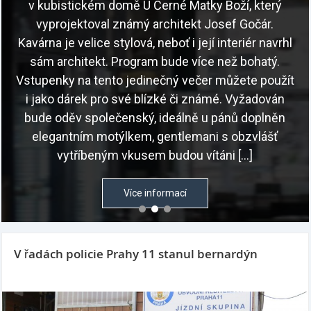
v kubistickém domě U Černé Matky Boží, který
vyprojektoval známý architekt Josef Gočár.
Kavárna je velice stylová, neboť i její interiér navrhl
sám architekt. Program bude více než bohatý.
Vstupenky na tento jedinečný večer můžete použít
i jako dárek pro své blízké či známé. Vyžadován
bude oděv společenský, ideálně u pánů doplněn
elegantním motýlkem, gentlemani s obzvlášť
vytříbeným vkusem budou vítáni […]
Více informací
V řadách policie Prahy 11 stanul bernardýn