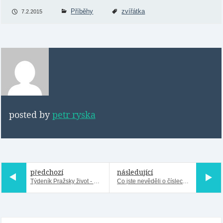
Příběhy
zvířátka
7.2.2015
posted by
petr ryska
předchozí
následující
Týdeník Pražsky život - Vinohrady (díl druhý)
Co jste nevěděli o číslech popisných