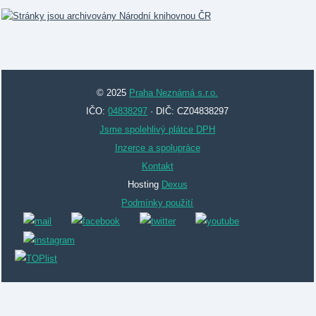
© 2025
Praha Neznámá s.r.o.
IČO:
04838297
· DIČ: CZ04838297
Jsme spolehlivý plátce DPH
Inzerce a spolupráce
Kontakt
Hosting
Dexus
Podmínky použití