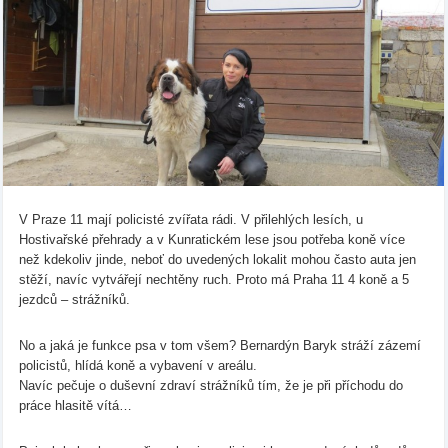
V Praze 11 mají policisté zvířata rádi. V přilehlých lesích, u
Hostivařské přehrady a v Kunratickém lese jsou potřeba koně více
než kdekoliv jinde, neboť do uvedených lokalit mohou často auta jen
stěží, navíc vytvářejí nechtěny ruch. Proto má Praha 11 4 koně a 5
jezdců – strážníků.
No a jaká je funkce psa v tom všem? Bernardýn Baryk stráží zázemí
policistů, hlídá koně a vybavení v areálu.
Navíc pečuje o duševní zdraví strážníků tím, že je při příchodu do
práce hlasitě vítá…