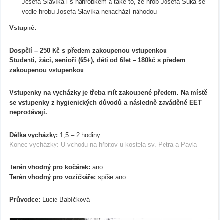
Josefa Slavíka i s náhrobkem a také to, že hrob Josefa Suka se
vedle hrobu Josefa Slavíka nenachází náhodou
Vstupné:
Dospělí – 250 Kč s předem zakoupenou vstupenkou
Studenti, žáci, senioři (65+), děti od 6let – 180kč s předem
zakoupenou vstupenkou
Vstupenky na vycházky je třeba mít zakoupené předem. Na místě
se vstupenky z hygienických důvodů a následně zaváděné EET
neprodávají.
Délka vycházky:
1,5 – 2 hodiny
Konec vycházky: U vchodu na hřbitov u kostela sv. Petra a Pavla
Terén vhodný pro kočárek:
ano
Terén vhodný pro vozíčkáře:
spíše ano
Průvodce:
Lucie Babíčková