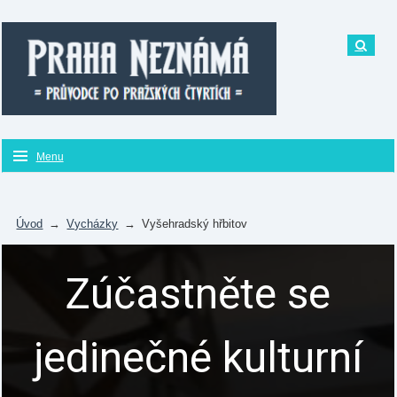
Menu
Úvod
→
Vycházky
→
Vyšehradský hřbitov
Zúčastněte se
jedinečné kulturní