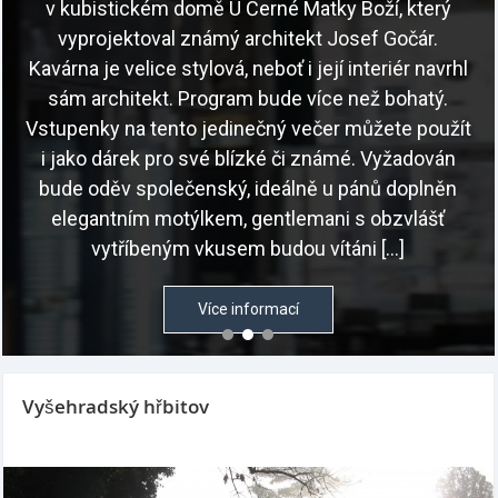
v kubistickém domě U Černé Matky Boží, který
vyprojektoval známý architekt Josef Gočár.
Kavárna je velice stylová, neboť i její interiér navrhl
sám architekt. Program bude více než bohatý.
Vstupenky na tento jedinečný večer můžete použít
i jako dárek pro své blízké či známé. Vyžadován
bude oděv společenský, ideálně u pánů doplněn
elegantním motýlkem, gentlemani s obzvlášť
vytříbeným vkusem budou vítáni […]
Více informací
Vyšehradský hřbitov