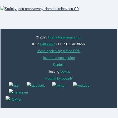
© 2025
Praha Neznámá s.r.o.
IČO:
04838297
· DIČ: CZ04838297
Jsme spolehlivý plátce DPH
Inzerce a spolupráce
Kontakt
Hosting
Dexus
Podmínky použití