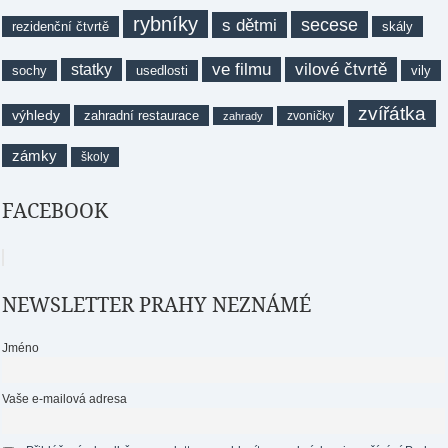
rybníky
secese
s dětmi
rezidenční čtvrtě
skály
ve filmu
vilové čtvrtě
statky
sochy
usedlosti
vily
zvířátka
výhledy
zahradní restaurace
zvoničky
zahrady
zámky
školy
FACEBOOK
NEWSLETTER PRAHY NEZNÁMÉ
Jméno
Vaše e-mailová adresa