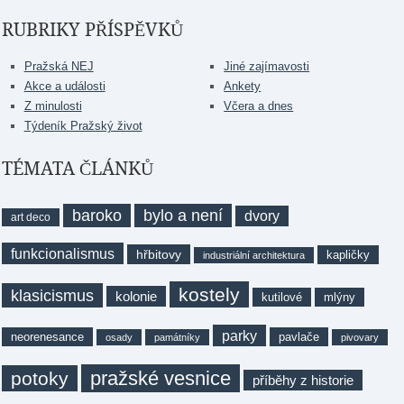
RUBRIKY PŘÍSPĚVKŮ
Pražská NEJ
Jiné zajímavosti
Akce a události
Ankety
Z minulosti
Včera a dnes
Týdeník Pražský život
TÉMATA ČLÁNKŮ
baroko
bylo a není
dvory
art deco
funkcionalismus
hřbitovy
kapličky
industriální architektura
kostely
klasicismus
kolonie
kutilové
mlýny
parky
neorenesance
pavlače
osady
památníky
pivovary
pražské vesnice
potoky
příběhy z historie