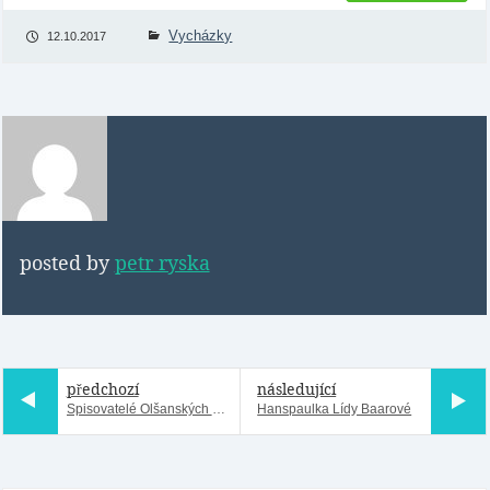
Vycházky
12.10.2017
posted by
petr ryska
předchozí
následující
Spisovatelé Olšanských hřbitovů
Hanspaulka Lídy Baarové