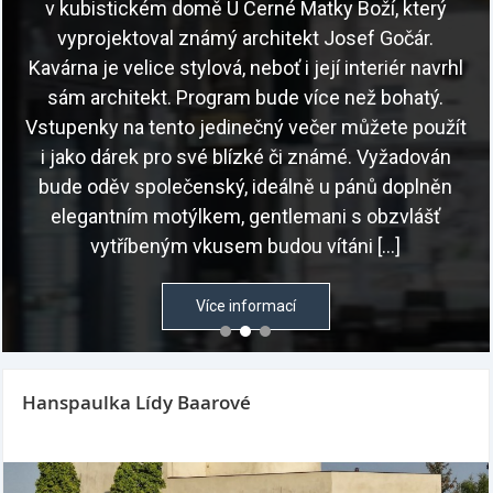
v kubistickém domě U Černé Matky Boží, který
vyprojektoval známý architekt Josef Gočár.
Kavárna je velice stylová, neboť i její interiér navrhl
sám architekt. Program bude více než bohatý.
Vstupenky na tento jedinečný večer můžete použít
i jako dárek pro své blízké či známé. Vyžadován
bude oděv společenský, ideálně u pánů doplněn
elegantním motýlkem, gentlemani s obzvlášť
vytříbeným vkusem budou vítáni […]
Více informací
Hanspaulka Lídy Baarové