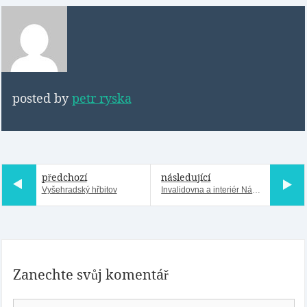
posted by
petr ryska
předchozí
následující
Vyšehradský hřbitov
Invalidovna a interiér Národního domu-skvosty baroka a secese v Karlíně
Zanechte svůj komentář