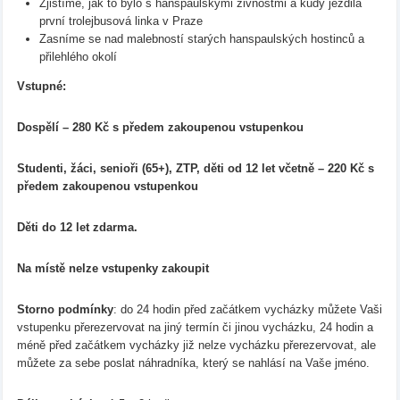
Zjistíme, jak to bylo s hanspaulskými živnostmi a kudy jezdila
první trolejbusová linka v Praze
Zasníme se nad malebností starých hanspaulských hostinců a
přilehlého okolí
Vstupné:
Dospělí – 280 Kč
s předem zakoupenou vstupenkou
Studenti, žáci, senioři (65+), ZTP, děti od 12 let včetně – 220 Kč s
předem zakoupenou vstupenkou
Děti do 12 let zdarma.
Na místě nelze vstupenky zakoupit
Storno podmínky
: do 24 hodin před začátkem vycházky můžete Vaši
vstupenku přerezervovat na jiný termín či jinou vycházku, 24 hodin a
méně před začátkem vycházky již nelze vycházku přerezervovat, ale
můžete za sebe poslat náhradníka, který se nahlásí na Vaše jméno.