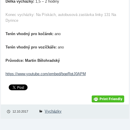
Délka vycházky:
1,5 – 2 hodiny
Konec vycházky: Na Pískách, autobusová zastávka linky 131 Na
Dyrince
Terén vhodný pro kočárek:
ano
Terén vhodný pro vozíčkáře:
ano
Průvodce: Martin Bělohradský
https://www.youtube.com/embed/bqeRqtJ0APM
Vycházky
12.10.2017