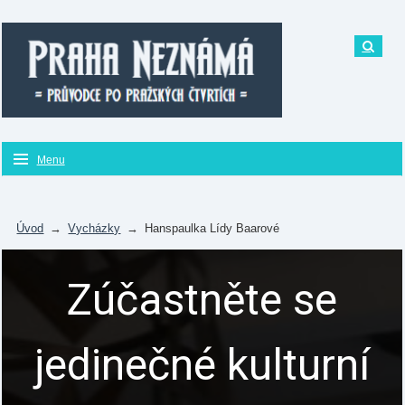
Menu
Úvod
→
Vycházky
→
Hanspaulka Lídy Baarové
Zúčastněte se
jedinečné kulturní