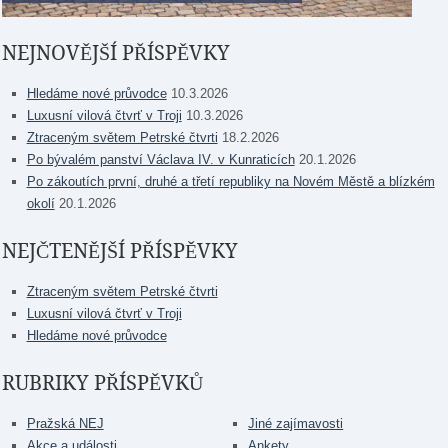
NEJNOVĚJŠÍ PŘÍSPĚVKY
Hledáme nové průvodce
10.3.2026
Luxusní vilová čtvrť v Troji
10.3.2026
Ztraceným světem Petrské čtvrti
18.2.2026
Po bývalém panství Václava IV. v Kunraticích
20.1.2026
Po zákoutích první, druhé a třetí republiky na Novém Městě a blízkém
okolí
20.1.2026
NEJČTENĚJŠÍ PŘÍSPĚVKY
Ztraceným světem Petrské čtvrti
Luxusní vilová čtvrť v Troji
Hledáme nové průvodce
RUBRIKY PŘÍSPĚVKŮ
Pražská NEJ
Jiné zajímavosti
Akce a události
Ankety