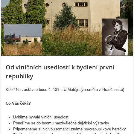
Od viničních usedlostí k bydlení první
republiky
Kde? Na zastávce busu č. 131 – U Matěje (ve směru z Hradčanské)
Co Vás čeká?
Uvidíme bývalé viniční usedlosti
Ponoříme se do boomu meziválečné dejvické výstavby
Připomeneme si ničivou romanci známé prvorepublikové herečky