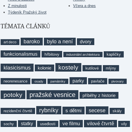
Z minulosti
Včera a dnes
Týdeník Pražský život
TÉMATA ČLÁNKŮ
baroko
bylo a není
dvory
art deco
funkcionalismus
hřbitovy
kapličky
industriální architektura
kostely
klasicismus
kolonie
kutilové
mlýny
parky
neorenesance
pavlače
osady
památníky
pivovary
pražské vesnice
potoky
příběhy z historie
rybníky
secese
s dětmi
rezidenční čtvrtě
skály
ve filmu
vilové čtvrtě
statky
sochy
usedlosti
vily