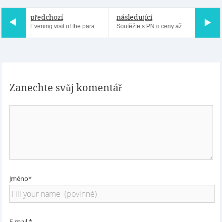
předchozí
následující
Evening visit of the parachutists' crypt (A tour in English)
Soutěžte s PN o ceny až do konce června
Zanechte svůj komentář
Jméno*
E-mail *