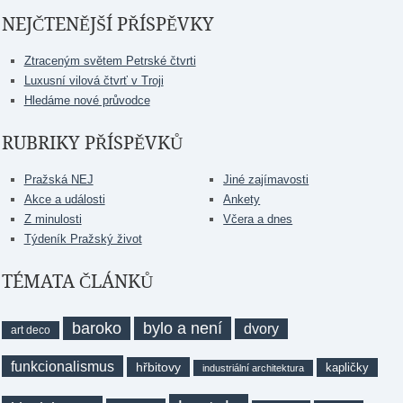
NEJČTENĚJŠÍ PŘÍSPĚVKY
Ztraceným světem Petrské čtvrti
Luxusní vilová čtvrť v Troji
Hledáme nové průvodce
RUBRIKY PŘÍSPĚVKŮ
Pražská NEJ
Jiné zajímavosti
Akce a události
Ankety
Z minulosti
Včera a dnes
Týdeník Pražský život
TÉMATA ČLÁNKŮ
baroko
bylo a není
dvory
art deco
funkcionalismus
hřbitovy
kapličky
industriální architektura