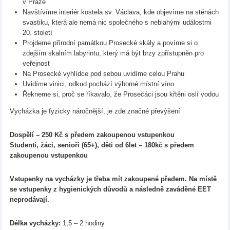
v Praze
Navštívíme interiér kostela sv. Václava, kde objevíme na stěnách
svastiku, která ale nemá nic společného s neblahými událostmi
20. století
Projdeme přírodní památkou Prosecké skály a povíme si o
zdejším skalním labyrintu, který má být brzy zpřístupněn pro
veřejnost
Na Prosecké vyhlídce pod sebou uvidíme celou Prahu
Uvidíme vinici, odkud pochází výborné místní víno
Řekneme si, proč se říkavalo, že Prosečáci jsou křtěni oslí vodou
Vycházka je fyzicky náročnější, je zde značné převýšení
Dospělí – 250 Kč s předem zakoupenou vstupenkou
Studenti, žáci, senioři (65+), děti od 6let – 180kč s předem
zakoupenou vstupenkou
Vstupenky na vycházky je třeba mít zakoupené předem. Na místě
se vstupenky z hygienických důvodů a následně zaváděné EET
neprodávají.
Délka vycházky:
1,5 – 2 hodiny