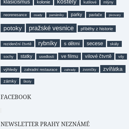
kostely
klasicismus
kolonie
kutilové
mlýny
parky
neorenesance
pavlače
osady
památníky
pivovary
pražské vesnice
potoky
příběhy z historie
rybníky
secese
s dětmi
rezidenční čtvrtě
skály
ve filmu
vilové čtvrtě
statky
sochy
usedlosti
vily
zvířátka
výhledy
zahradní restaurace
zvoničky
zahrady
zámky
školy
FACEBOOK
NEWSLETTER PRAHY NEZNÁMÉ