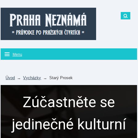
Menu
Úvod
→
Vycházky
→
Starý Prosek
Zúčastněte se
jedinečné kulturní