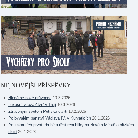
NEJNOVĚJŠÍ PŘÍSPĚVKY
Hledáme nové průvodce
10.3.2026
Luxusní vilová čtvrť v Troji
10.3.2026
Ztraceným světem Petrské čtvrti
18.2.2026
Po bývalém panství Václava IV. v Kunraticích
20.1.2026
Po zákoutích první, druhé a třetí republiky na Novém Městě a blízkém
okolí
20.1.2026