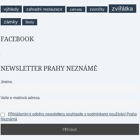
zvířátka
výhledy
zahradní restaurace
zvoničky
zahrady
zámky
školy
FACEBOOK
NEWSLETTER PRAHY NEZNÁMÉ
Jméno
Vaše e-mailová adresa
Přihlášením k odběru newsletteru souhlasíte s podmínkami používání Praha
Neznámá