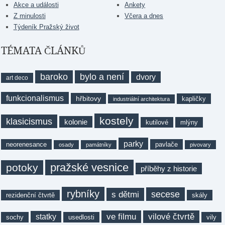
Akce a události
Ankety
Z minulosti
Včera a dnes
Týdeník Pražský život
TÉMATA ČLÁNKŮ
baroko
bylo a není
dvory
art deco
funkcionalismus
hřbitovy
kapličky
industriální architektura
kostely
klasicismus
kolonie
kutilové
mlýny
parky
neorenesance
pavlače
osady
památníky
pivovary
pražské vesnice
potoky
příběhy z historie
rybníky
secese
s dětmi
rezidenční čtvrtě
skály
ve filmu
vilové čtvrtě
statky
sochy
usedlosti
vily