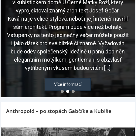
v kubistickém domě U Černé Matky Boží, který
vyprojektoval známý architekt Josef Gočár.
Kavárna je velice stylová, neboť i její interiér navrhl
sám architekt. Program bude více než bohatý.
Vstupenky na tento jedinečný večer můžete použít
i jako dárek pro své blízké či známé. Vyžadován
bude oděv společenský, ideálně u pánů doplněn
elegantním motýlkem, gentlemani s obzvlášť
vytříbeným vkusem budou vítáni […]
Více informací
Anthropoid – po stopách Gabčíka a Kubiše