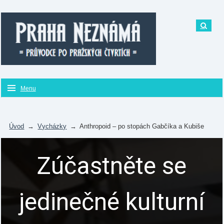
Menu
Úvod
→
Vycházky
→
Anthropoid – po stopách Gabčíka a Kubiše
Zúčastněte se
jedinečné kulturní