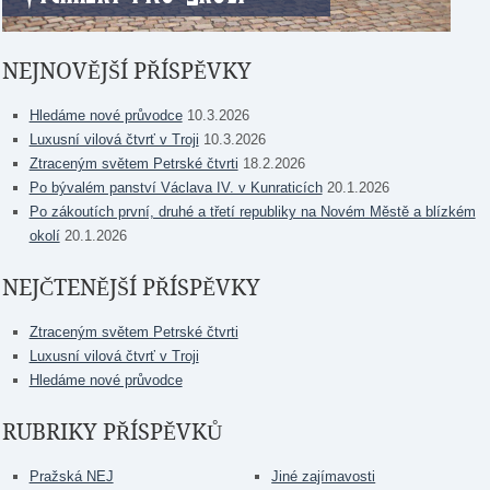
NEJNOVĚJŠÍ PŘÍSPĚVKY
Hledáme nové průvodce
10.3.2026
Luxusní vilová čtvrť v Troji
10.3.2026
Ztraceným světem Petrské čtvrti
18.2.2026
Po bývalém panství Václava IV. v Kunraticích
20.1.2026
Po zákoutích první, druhé a třetí republiky na Novém Městě a blízkém
okolí
20.1.2026
NEJČTENĚJŠÍ PŘÍSPĚVKY
Ztraceným světem Petrské čtvrti
Luxusní vilová čtvrť v Troji
Hledáme nové průvodce
RUBRIKY PŘÍSPĚVKŮ
Pražská NEJ
Jiné zajímavosti