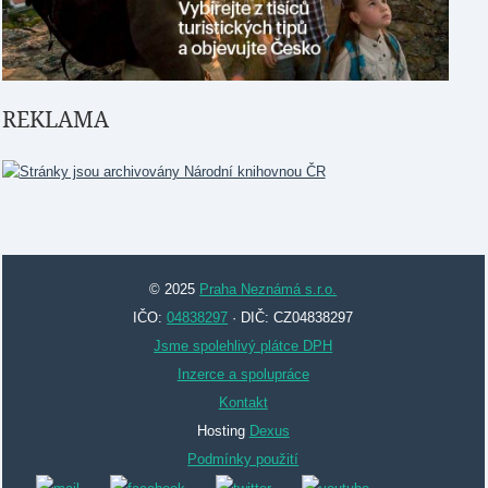
REKLAMA
© 2025
Praha Neznámá s.r.o.
IČO:
04838297
· DIČ: CZ04838297
Jsme spolehlivý plátce DPH
Inzerce a spolupráce
Kontakt
Hosting
Dexus
Podmínky použití