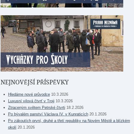
NEJNOVĚJŠÍ PŘÍSPĚVKY
Hledáme nové průvodce
10.3.2026
Luxusní vilová čtvrť v Troji
10.3.2026
Ztraceným světem Petrské čtvrti
18.2.2026
Po bývalém panství Václava IV. v Kunraticích
20.1.2026
Po zákoutích první, druhé a třetí republiky na Novém Městě a blízkém
okolí
20.1.2026