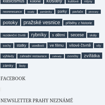
kostely
klasicismus
kolonie
kutilové
mlýny
parky
neorenesance
pavlače
osady
památníky
pivovary
pražské vesnice
potoky
příběhy z historie
rybníky
secese
s dětmi
rezidenční čtvrtě
skály
ve filmu
vilové čtvrtě
statky
sochy
usedlosti
vily
zvířátka
výhledy
zahradní restaurace
zvoničky
zahrady
zámky
školy
FACEBOOK
NEWSLETTER PRAHY NEZNÁMÉ