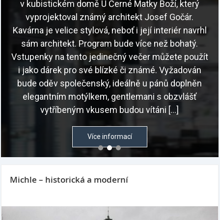
v kubistickém domě U Černé Matky Boží, který
vyprojektoval známý architekt Josef Gočár.
Kavárna je velice stylová, neboť i její interiér navrhl
sám architekt. Program bude více než bohatý.
Vstupenky na tento jedinečný večer můžete použít
i jako dárek pro své blízké či známé. Vyžadován
bude oděv společenský, ideálně u pánů doplněn
elegantním motýlkem, gentlemani s obzvlášť
vytříbeným vkusem budou vítáni […]
Více informací
Michle – historická a moderní