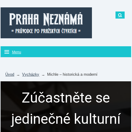
Menu
Úvod
→
Vycházky
→
Michle – historická a moderní
Zúčastněte se
jedinečné kulturní