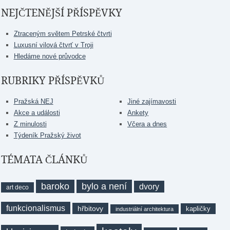
NEJČTENĚJŠÍ PŘÍSPĚVKY
Ztraceným světem Petrské čtvrti
Luxusní vilová čtvrť v Troji
Hledáme nové průvodce
RUBRIKY PŘÍSPĚVKŮ
Pražská NEJ
Jiné zajímavosti
Akce a události
Ankety
Z minulosti
Včera a dnes
Týdeník Pražský život
TÉMATA ČLÁNKŮ
baroko
bylo a není
dvory
art deco
funkcionalismus
hřbitovy
kapličky
industriální architektura