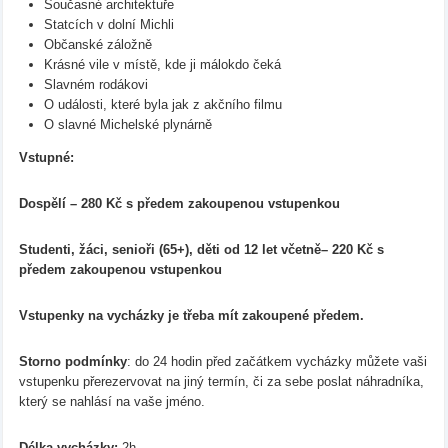
Současné architektuře
Statcích v dolní Michli
Občanské záložně
Krásné vile v místě, kde ji málokdo čeká
Slavném rodákovi
O události, které byla jak z akčního filmu
O slavné Michelské plynárně
Vstupné:
Dospělí – 280 Kč s předem zakoupenou vstupenkou
Studenti, žáci, senioři (65+), děti od 12 let včetně– 220 Kč s
předem zakoupenou vstupenkou
Vstupenky na vycházky je třeba mít zakoupené předem.
Storno podmínky
: do 24 hodin před začátkem vycházky můžete vaši
vstupenku přerezervovat na jiný termín, či za sebe poslat náhradníka,
který se nahlásí na vaše jméno.
Délka vycházky:
2h