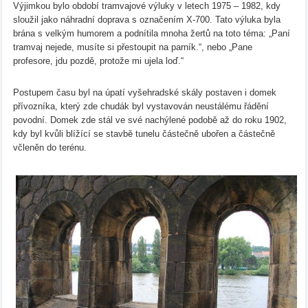
Výjimkou bylo období tramvajové výluky v letech 1975 – 1982, kdy
sloužil jako náhradní doprava s označením X-700. Tato výluka byla
brána s velkým humorem a podnítila mnoha žertů na toto téma: „Paní
tramvaj nejede, musíte si přestoupit na parník.“, nebo „Pane
profesore, jdu pozdě, protože mi ujela loď.“
Postupem času byl na úpatí vyšehradské skály postaven i domek
přívozníka, který zde chudák byl vystavován neustálému řádění
povodní. Domek zde stál ve své nachýlené podobě až do roku 1902,
kdy byl kvůli blížící se stavbě tunelu částečně ubořen a částečně
včleněn do terénu.