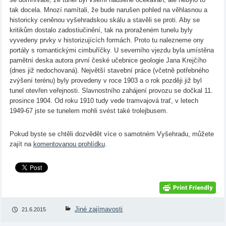
tak docela. Mnozí namítali, že bude narušen pohled na věhlasnou a
historicky ceněnou vyšehradskou skálu a stavěli se proti. Aby se
kritikům dostalo zadostiučinění, tak na proraženém tunelu byly
vyvedeny prvky v historizujících formách. Proto tu nalezneme ony
portály s romantickými cimbuříčky. U severního vjezdu byla umístěna
pamětní deska autora první české učebnice geologie Jana Krejčího
(dnes již nedochovaná). Největší stavební práce (včetně potřebného
zvýšení terénu) byly provedeny v roce 1903 a o rok později již byl
tunel otevřen veřejnosti. Slavnostního zahájení provozu se dočkal 11.
prosince 1904. Od roku 1910 tudy vede tramvajová trať, v letech
1949-67 jste se tunelem mohli svést také trolejbusem.
Pokud byste se chtěli dozvědět více o samotném Vyšehradu, můžete
zajít na
komentovanou prohlídku
.
Jiné zajímavosti
21.6.2015