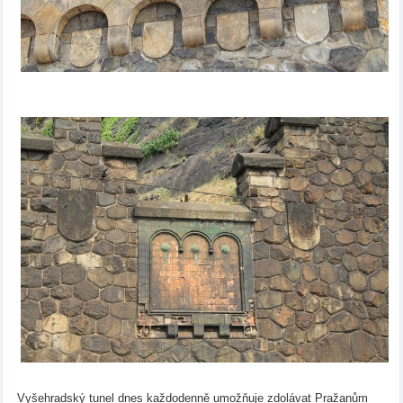
Vyšehradský tunel dnes každodenně umožňuje zdolávat Pražanům