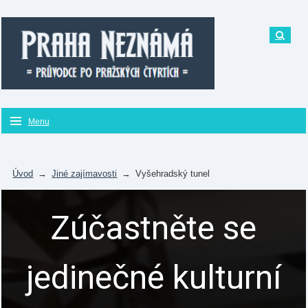
Menu
Úvod
→
Jiné zajímavosti
→
Vyšehradský tunel
Zúčastněte se
jedinečné kulturní