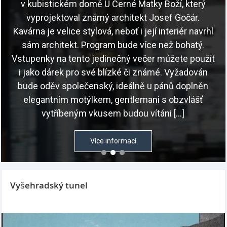
v kubistickém domě U Černé Matky Boží, který
vyprojektoval známý architekt Josef Gočár.
Kavárna je velice stylová, neboť i její interiér navrhl
sám architekt. Program bude více než bohatý.
Vstupenky na tento jedinečný večer můžete použít
i jako dárek pro své blízké či známé. Vyžadován
bude oděv společenský, ideálně u pánů doplněn
elegantním motýlkem, gentlemani s obzvlášť
vytříbeným vkusem budou vítáni […]
Více informací
Vyšehradský tunel