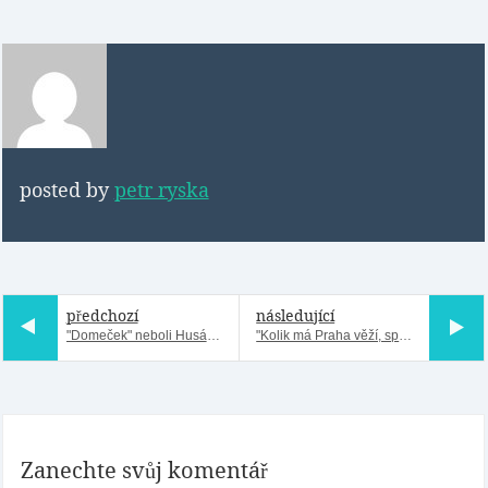
posted by
petr ryska
předchozí
následující
"Domeček" neboli Husákův domek
"Kolik má Praha věží, spočítá někdo stěží..."
Zanechte svůj komentář