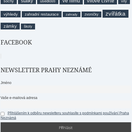
ve filmu
vilové čtvrtě
statky
sochy
usedlosti
vily
zvířátka
výhledy
zahradní restaurace
zvoničky
zahrady
zámky
školy
FACEBOOK
NEWSLETTER PRAHY NEZNÁMÉ
Jméno
Vaše e-mailová adresa
Přihlášením k odběru newsletteru souhlasíte s podmínkami používání Praha
Neznámá