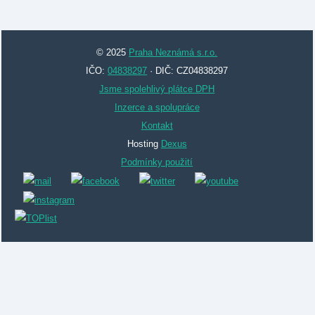
© 2025
Praha Neznámá s.r.o.
IČO:
04838297
· DIČ: CZ04838297
Jsme spolehlivý plátce DPH
Inzerce a spolupráce
Kontakt
Hosting
Dexus
Podmínky použití