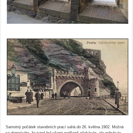
Samotný počátek stavebních prací sahá do 26. května 1902. Možná
se domníváte, že tunel byl všemi nadšeně očekáván, ale nebylo to