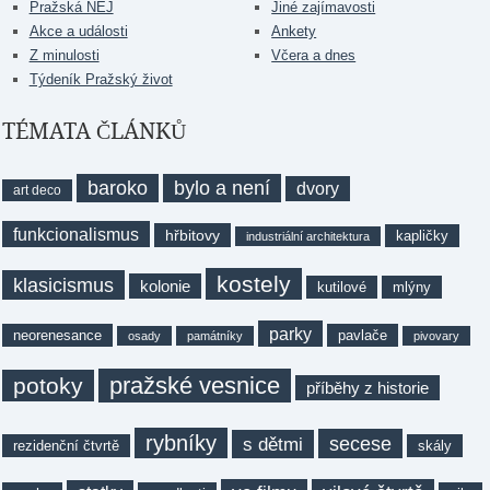
Pražská NEJ
Jiné zajímavosti
Akce a události
Ankety
Z minulosti
Včera a dnes
Týdeník Pražský život
TÉMATA ČLÁNKŮ
baroko
bylo a není
dvory
art deco
funkcionalismus
hřbitovy
kapličky
industriální architektura
kostely
klasicismus
kolonie
kutilové
mlýny
parky
neorenesance
pavlače
osady
památníky
pivovary
pražské vesnice
potoky
příběhy z historie
rybníky
secese
s dětmi
rezidenční čtvrtě
skály