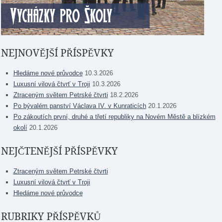
NEJNOVĚJŠÍ PŘÍSPĚVKY
Hledáme nové průvodce
10.3.2026
Luxusní vilová čtvrť v Troji
10.3.2026
Ztraceným světem Petrské čtvrti
18.2.2026
Po bývalém panství Václava IV. v Kunraticích
20.1.2026
Po zákoutích první, druhé a třetí republiky na Novém Městě a blízkém
okolí
20.1.2026
NEJČTENĚJŠÍ PŘÍSPĚVKY
Ztraceným světem Petrské čtvrti
Luxusní vilová čtvrť v Troji
Hledáme nové průvodce
RUBRIKY PŘÍSPĚVKŮ