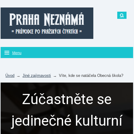
Menu
Úvod
→
Jiné zajímavosti
→
Víte, kde se natáčela Obecná škola?
Zúčastněte se
jedinečné kulturní