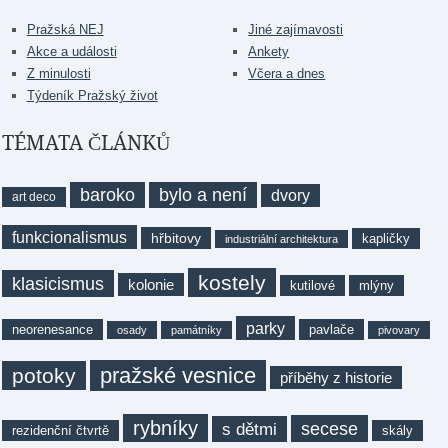
Pražská NEJ
Jiné zajímavosti
Akce a události
Ankety
Z minulosti
Včera a dnes
Týdeník Pražský život
TÉMATA ČLÁNKŮ
baroko
bylo a není
dvory
art deco
funkcionalismus
hřbitovy
kapličky
industriální architektura
kostely
klasicismus
kolonie
kutilové
mlýny
parky
neorenesance
pavlače
osady
památníky
pivovary
pražské vesnice
potoky
příběhy z historie
rybníky
secese
s dětmi
rezidenční čtvrtě
skály