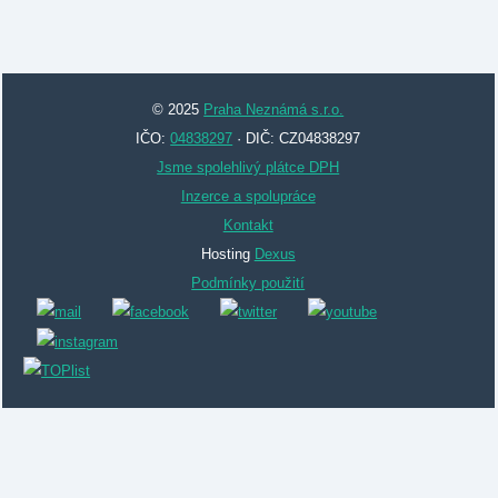
© 2025
Praha Neznámá s.r.o.
IČO:
04838297
· DIČ: CZ04838297
Jsme spolehlivý plátce DPH
Inzerce a spolupráce
Kontakt
Hosting
Dexus
Podmínky použití