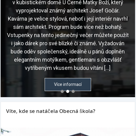
v kubistickém domě U Černé Matky Boží, který
vyprojektoval známý architekt Josef Gočár.
Kavárna je velice stylová, neboť i její interiér navrhl
sám architekt. Program bude více než bohatý.
Vstupenky na tento jedinečný večer můžete použít
i jako dárek pro své blízké či známé. Vyžadován
bude oděv společenský, ideálně u pánů doplněn
elegantním motýlkem, gentlemani s obzvlášť
vytříbeným vkusem budou vítáni […]
Více informací
Víte, kde se natáčela Obecná škola?