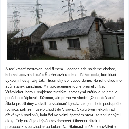
A teď krátké zastavení nad filmem – dodnes zde najdeme obchod,
kde nakupovala Libuše Šafránková a o kus dál hospodu, kde kluci
vykouřili hosty, aby táta Hrušínský šel vůbec domu. Na rohu ulice měl
svůj stánek zmrzlinář. My pokračujeme rovně přes ulici Nad
Vršovickou horou, projdeme zrezlými zarostlými vrátky a nejsme v
pohádce o šípkové Růžence, ale přímo ve vlastní „Obecné škole“.
Škola pro Slatiny a okolí tu skutečně bývala, ale jen do 5. postupného
ročníku, pak se muselo chodit do Vršovic. Školu tvoří několik řad
dřevěných pavilonů, bohužel ve velmi špatném stavu se zatlučenými
okny. Celý areál je obýván bezdomovci. Obecnou školu i
prorepublikovou chudinkou kolonii Na Slatinách můžete navštívit v