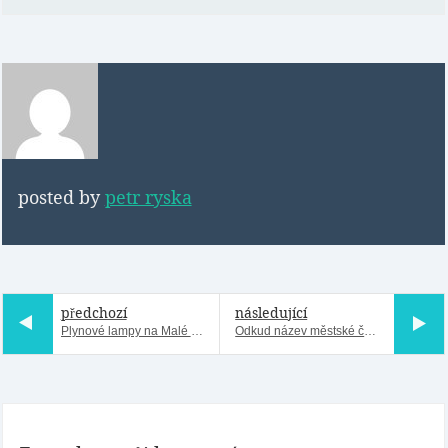
posted by
petr ryska
předchozí
následující
Plynové lampy na Malé Straně
Odkud název městské části Březiněves?