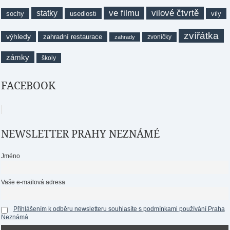
ve filmu
vilové čtvrtě
statky
sochy
usedlosti
vily
zvířátka
výhledy
zahradní restaurace
zvoničky
zahrady
zámky
školy
FACEBOOK
NEWSLETTER PRAHY NEZNÁMÉ
Jméno
Vaše e-mailová adresa
Přihlášením k odběru newsletteru souhlasíte s podmínkami používání Praha
Neznámá