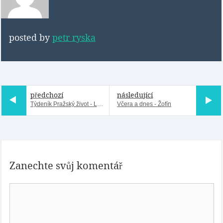
posted by
petr ryska
předchozí
následující
Týdeník Pražský život - Letná
Včera a dnes - Žofín
Zanechte svůj komentář