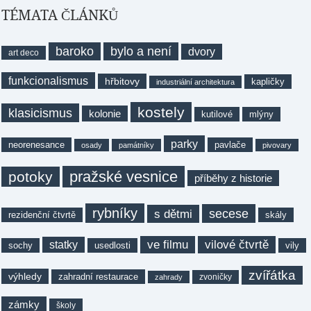
TÉMATA ČLÁNKŮ
baroko
bylo a není
dvory
art deco
funkcionalismus
hřbitovy
kapličky
industriální architektura
kostely
klasicismus
kolonie
kutilové
mlýny
parky
neorenesance
pavlače
osady
památníky
pivovary
pražské vesnice
potoky
příběhy z historie
rybníky
secese
s dětmi
rezidenční čtvrtě
skály
ve filmu
vilové čtvrtě
statky
sochy
usedlosti
vily
zvířátka
výhledy
zahradní restaurace
zvoničky
zahrady
zámky
školy