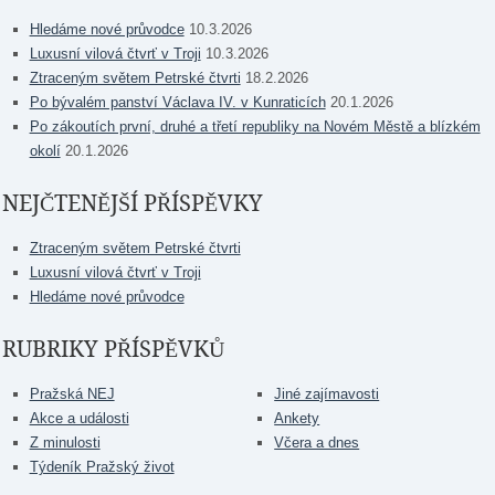
Hledáme nové průvodce
10.3.2026
Luxusní vilová čtvrť v Troji
10.3.2026
Ztraceným světem Petrské čtvrti
18.2.2026
Po bývalém panství Václava IV. v Kunraticích
20.1.2026
Po zákoutích první, druhé a třetí republiky na Novém Městě a blízkém
okolí
20.1.2026
NEJČTENĚJŠÍ PŘÍSPĚVKY
Ztraceným světem Petrské čtvrti
Luxusní vilová čtvrť v Troji
Hledáme nové průvodce
RUBRIKY PŘÍSPĚVKŮ
Pražská NEJ
Jiné zajímavosti
Akce a události
Ankety
Z minulosti
Včera a dnes
Týdeník Pražský život