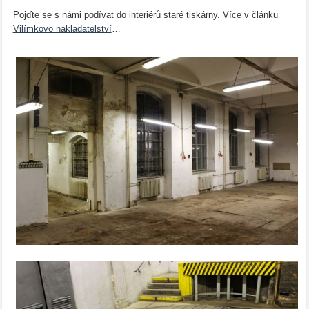
Pojďte se s námi podívat do interiérů staré tiskárny. Více v článku
Vilímkovo nakladatelství
…