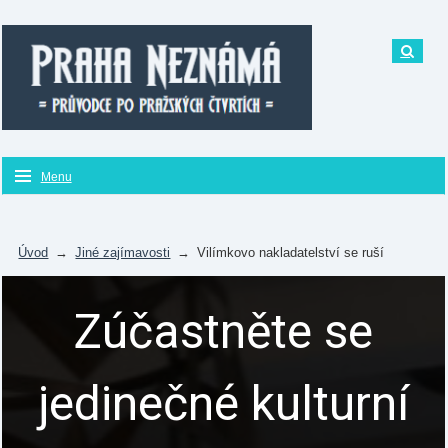
Menu
Úvod
→
Jiné zajímavosti
→
Vilímkovo nakladatelství se ruší
Zúčastněte se
jedinečné kulturní