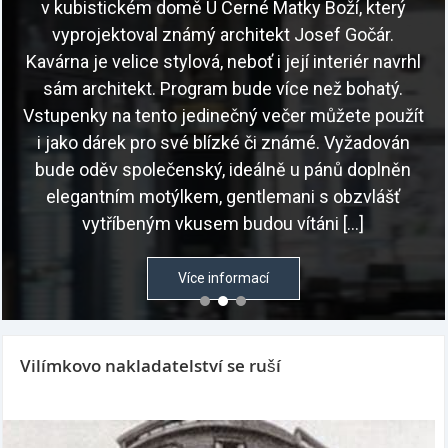
v kubistickém domě U Černé Matky Boží, který
vyprojektoval známý architekt Josef Gočár.
Kavárna je velice stylová, neboť i její interiér navrhl
sám architekt. Program bude více než bohatý.
Vstupenky na tento jedinečný večer můžete použít
i jako dárek pro své blízké či známé. Vyžadován
bude oděv společenský, ideálně u pánů doplněn
elegantním motýlkem, gentlemani s obzvlášť
vytříbeným vkusem budou vítáni […]
Více informací
Vilímkovo nakladatelství se ruší