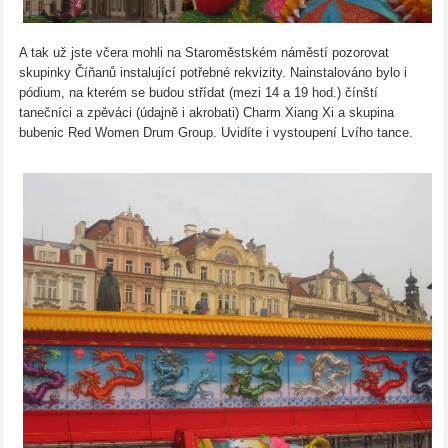
A tak už jste včera mohli na Staroměstském náměstí pozorovat
skupinky Číňanů instalující potřebné rekvizity. Nainstalováno bylo i
pódium, na kterém se budou střídat (mezi 14 a 19 hod.) čínští
tanečníci a zpěváci (údajně i akrobati) Charm Xiang Xi a skupina
bubenic Red Women Drum Group. Uvidíte i vystoupení Lvího tance.