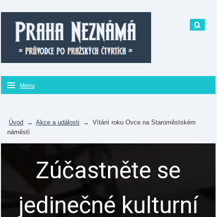
Menu
Úvod
→
Akce a události
→
Vítání roku Ovce na Staroměstském
náměstí
Zúčastněte se
jedinečné kulturní