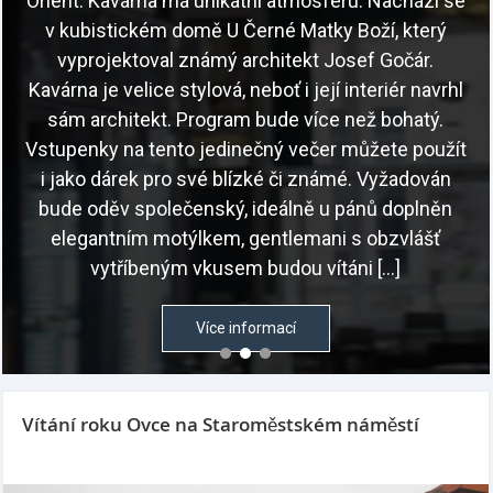
Orient. Kavárna má unikátní atmosféru. Nachází se
v kubistickém domě U Černé Matky Boží, který
vyprojektoval známý architekt Josef Gočár.
Kavárna je velice stylová, neboť i její interiér navrhl
sám architekt. Program bude více než bohatý.
Vstupenky na tento jedinečný večer můžete použít
i jako dárek pro své blízké či známé. Vyžadován
bude oděv společenský, ideálně u pánů doplněn
elegantním motýlkem, gentlemani s obzvlášť
vytříbeným vkusem budou vítáni […]
Více informací
Vítání roku Ovce na Staroměstském náměstí