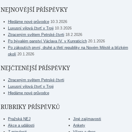
NEJNOVĚJŠÍ PŘÍSPĚVKY
Hledáme nové průvodce
10.3.2026
Luxusní vilová čtvrť v Troji
10.3.2026
Ztraceným světem Petrské čtvrti
18.2.2026
Po bývalém panství Václava IV. v Kunraticích
20.1.2026
Po zákoutích první, druhé a třetí republiky na Novém Městě a blízkém
okolí
20.1.2026
NEJČTENĚJŠÍ PŘÍSPĚVKY
Ztraceným světem Petrské čtvrti
Luxusní vilová čtvrť v Troji
Hledáme nové průvodce
RUBRIKY PŘÍSPĚVKŮ
Pražská NEJ
Jiné zajímavosti
Akce a události
Ankety
Z minulosti
Včera a dnes