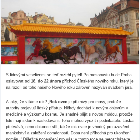
S lidovými veselicemi se teď roztrhl pytel! Po masopustu bude Praha
oslavovat
od 18. do 22.února
příchod Čínského nového roku, který je
na rozdíl od toho našeho Nového roku zároveň nazýván svátkem jara.
A jaký, že vítáme rok? „
Rok ovce
je příznivý pro masy, protože
autority projevují lidský přístup. Někdy dochází k novým objevům v
medicíně a výzkumu kosmu. Je snadné přijít s novou módou, protože
lidé mají sklon k následování. Toho mohou využít i podnikatelé. Láska
přetrvává, nebo dokonce sílí, takže rok ovce je vhodný pro uzavření
manželství a založení domácnosti. Doba není příhodná pro ukončení
poměru.“ Důležité ponaučení pro vás: v tomto roce se nerozcházejte,