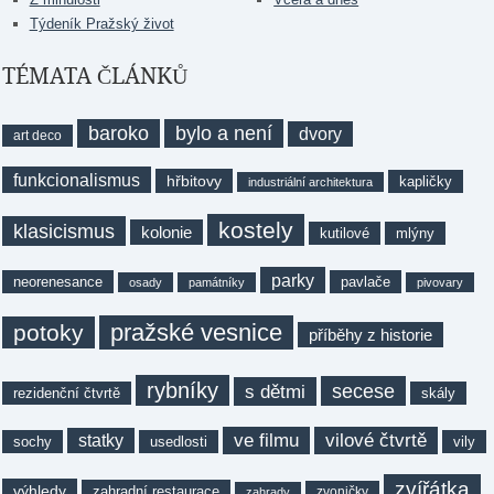
Týdeník Pražský život
TÉMATA ČLÁNKŮ
baroko
bylo a není
dvory
art deco
funkcionalismus
hřbitovy
kapličky
industriální architektura
kostely
klasicismus
kolonie
kutilové
mlýny
parky
neorenesance
pavlače
osady
památníky
pivovary
pražské vesnice
potoky
příběhy z historie
rybníky
secese
s dětmi
rezidenční čtvrtě
skály
ve filmu
vilové čtvrtě
statky
sochy
usedlosti
vily
zvířátka
výhledy
zahradní restaurace
zvoničky
zahrady