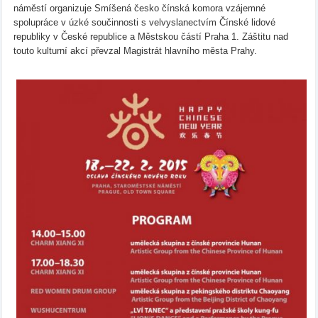
náměstí organizuje Smíšená česko čínská komora vzájemné
spolupráce v úzké součinnosti s velvyslanectvím Čínské lidové
republiky v České republice a Městskou částí Praha 1. Záštitu nad
touto kulturní akcí převzal Magistrát hlavního města Prahy.