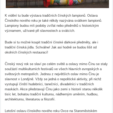
K vidění tu bude výstava tradičních čínských lampionů. Oslava
Čínského nového roku je také někdy nazývána svátkem lampionů.
Lampiony budou mít podoby zvířat nebo předmětů s historickým
významem, užívané při slavnostech a svátcích.
Bude si tu možné koupit tradiční čínské dárkové předměty, ale i
tradiční čínská jídla. Schválne! Jak asi hodně se budou lišit od
okolních čínských restaurací!
Čínský nový rok se slaví po celém světě a oslavy mimo Čínu se staly
součástí multikulturních festivalů ve všech hlavních evropských a
světových metropolích. Jednou z největších oslav mimo Čínu je
slavnost v Londýně. Vždy se jedná o nepolitické aktivity, při nichž
vystupují čínští hudebníci, tanečníci, divadelníci v tradičních
maskách. Akce představují Čínu jako zemi s historií starou několik
tisíc let, bohatou tradiční kulturou, nádherným uměním, hudbou,
architekturou, literaturou a filozofií.
Letošní oslavu čínského nového roku Ovce na Staroměstském