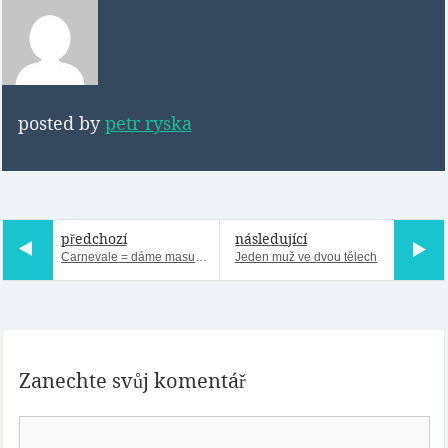
posted by
petr ryska
předchozí
následující
Carnevale = dáme masu "vale"
Jeden muž ve dvou tělech
Zanechte svůj komentář