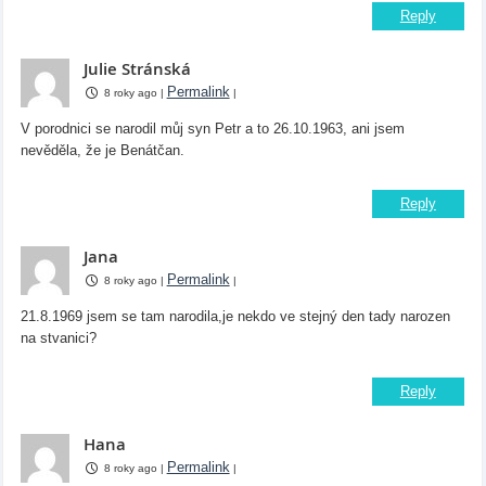
Reply
Julie Stránská
Permalink
8 roky ago
|
|
V porodnici se narodil můj syn Petr a to 26.10.1963, ani jsem
nevěděla, že je Benátčan.
Reply
Jana
Permalink
8 roky ago
|
|
21.8.1969 jsem se tam narodila,je nekdo ve stejný den tady narozen
na stvanici?
Reply
Hana
Permalink
8 roky ago
|
|