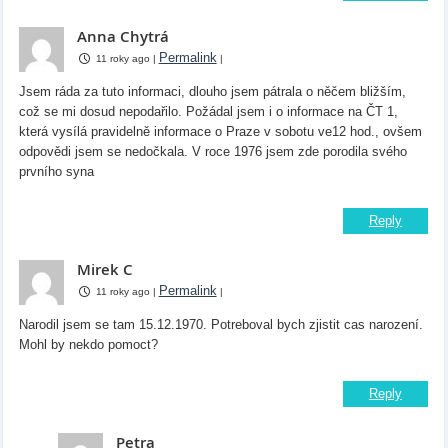
Anna Chytrá
Permalink
11 roky ago
|
|
Jsem ráda za tuto informaci, dlouho jsem pátrala o něčem bližším,
což se mi dosud nepodařilo. Požádal jsem i o informace na ČT 1,
která vysílá pravidelně informace o Praze v sobotu ve12 hod., ovšem
odpovědi jsem se nedočkala. V roce 1976 jsem zde porodila svého
prvního syna
Reply
Mirek C
Permalink
11 roky ago
|
|
Narodil jsem se tam 15.12.1970. Potreboval bych zjistit cas narození.
Mohl by nekdo pomoct?
Reply
Petra