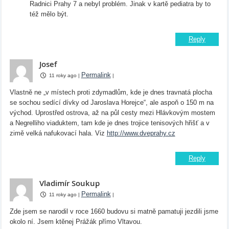
Radnici Prahy 7 a nebyl problém. Jinak v kartě pediatra by to
též mělo být.
Reply
Josef
Permalink
11 roky ago
|
|
Vlastně ne „v místech proti zdymadlům, kde je dnes travnatá plocha
se sochou sedící dívky od Jaroslava Horejce“, ale aspoň o 150 m na
východ. Uprostřed ostrova, až na půl cesty mezi Hlávkovým mostem
a Negrelliho viaduktem, tam kde je dnes trojice tenisových hřišť a v
zimě velká nafukovací hala. Viz
http://www.dveprahy.cz
Reply
Vladimír Soukup
Permalink
11 roky ago
|
|
Zde jsem se narodil v roce 1660 budovu si matně pamatuji jezdili jsme
okolo ní. Jsem ktěnej Prážák přímo Vltavou.