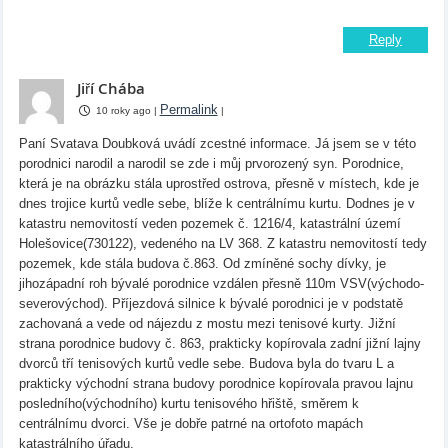
Reply
Jiří Chába
Permalink
10 roky ago
|
|
Paní Svatava Doubková uvádí zcestné informace. Já jsem se v této
porodnici narodil a narodil se zde i můj prvorozený syn. Porodnice,
která je na obrázku stála uprostřed ostrova, přesně v místech, kde je
dnes trojice kurtů vedle sebe, blíže k centrálnímu kurtu. Dodnes je v
katastru nemovitostí veden pozemek č. 1216/4, katastrální území
Holešovice(730122), vedeného na LV 368. Z katastru nemovitostí tedy
pozemek, kde stála budova č.863. Od zmíněné sochy dívky, je
jihozápadní roh bývalé porodnice vzdálen přesně 110m VSV(východo-
severovýchod). Příjezdová silnice k bývalé porodnici je v podstatě
zachovaná a vede od nájezdu z mostu mezi tenisové kurty. Jižní
strana porodnice budovy č. 863, prakticky kopírovala zadní jižní lajny
dvorců tří tenisových kurtů vedle sebe. Budova byla do tvaru L a
prakticky východní strana budovy porodnice kopírovala pravou lajnu
posledního(východního) kurtu tenisového hřiště, směrem k
centrálnímu dvorci. Vše je dobře patrné na ortofoto mapách
katastrálního úřadu.