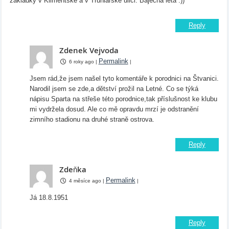
základky v Klimentské a v Truhlářské ulici. Báječná léta :))
Reply
Zdenek Vejvoda
Permalink
6 roky ago
|
|
Jsem rád,že jsem našel tyto komentáře k porodnici na Štvanici.
Narodil jsem se zde,a dětství prožil na Letné. Co se týká
nápisu Sparta na střeše této porodnice,tak příslušnost ke klubu
mi vydržela dosud. Ale co mě opravdu mrzí je odstranění
zimního stadionu na druhé straně ostrova.
Reply
Zdeňka
Permalink
4 měsíce ago
|
|
Já 18.8.1951
Reply