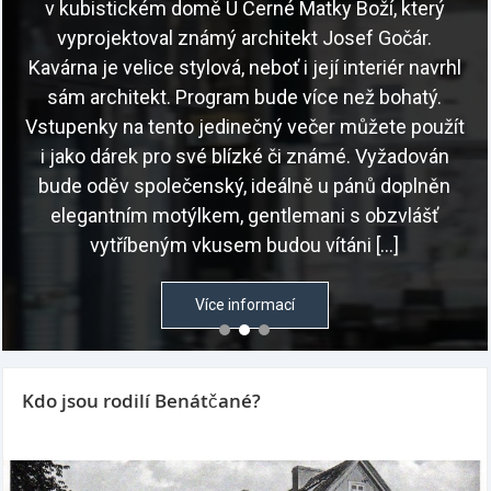
v kubistickém domě U Černé Matky Boží, který
vyprojektoval známý architekt Josef Gočár.
Kavárna je velice stylová, neboť i její interiér navrhl
sám architekt. Program bude více než bohatý.
Vstupenky na tento jedinečný večer můžete použít
i jako dárek pro své blízké či známé. Vyžadován
bude oděv společenský, ideálně u pánů doplněn
elegantním motýlkem, gentlemani s obzvlášť
vytříbeným vkusem budou vítáni […]
Více informací
Kdo jsou rodilí Benátčané?