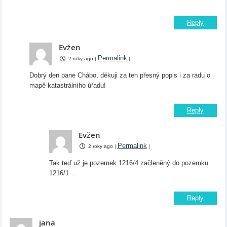
Reply
Evžen
Permalink
2 roky ago
|
|
Dobrý den pane Chábo, děkuji za ten přesný popis i za radu o
mapě katastrálního úřadu!
Reply
Evžen
Permalink
2 roky ago
|
|
Tak teď už je pozemek 1216/4 začleněný do pozemku
1216/1…
Reply
jana