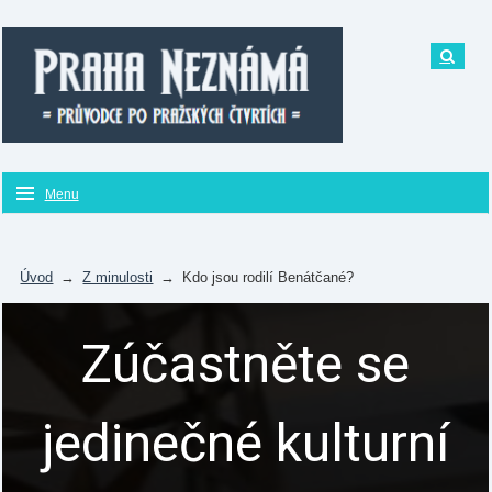
Menu
Úvod
→
Z minulosti
→
Kdo jsou rodilí Benátčané?
Zúčastněte se
jedinečné kulturní