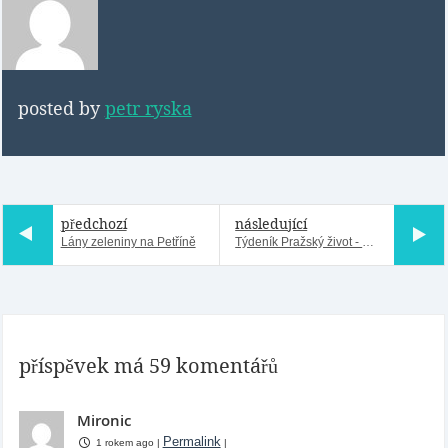
posted by
petr ryska
předchozí
následující
Lány zeleniny na Petříně
Týdeník Pražský život - Holešovice (díl první)
příspěvek má 59 komentářů
Mironic
Permalink
1 rokem ago
|
|