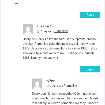
Iva
Reply
Zuzana Š.
Permalink
6 roky ago
|
|
Dobry den, diky za krasne foto. Jen si opravte drobnou
chybku. Porodnice byla zbourana pozdeji, nez v roce
1979. Ja jsem se zde narodila, a to v rijnu 1980. Takze
zbourana byla bud koncem roku 1980 nebo v prubehu
1981. Krasny den vsem:-)
Reply
Evžen
Permalink
2 roky ago
|
|
Dobrý den, již jsem odpovídal výše – pátral jsem
v archívech, protože se informace na netu hodně
rozcházely, a provoz porodnice byl tedy ukončen