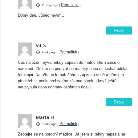
Permalink
11 roky ago
|
|
Dobrý den, vůbec nevím…
Reply
Vít Š
Permalink
9 roky ago
|
|
Čas narození bývá někdy zapsán do matričního zápisu o
narození. Zkuste se podívat do matriky nebo si nechat udělat
fotokopii. Na přístup k matričnímu zápisu o sobě a přímých
předcích je podle archivního zákona nárok, i když ještě
neuplynula doba ochrany osobních údajů.
Reply
Marta H
Permalink
5 roky ago
|
|
Zeptejte se na porodní matrice. Já jsem si tehdy napsala na