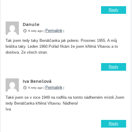
Reply
Danuše
Permalink
6 roky ago
|
|
Tak jsem tedy taky Benátčanka jak poleno. Prosinec 1955. A můj
bráška taky. Leden 1960.Pořád říkám že jsem křtěná Vltavou a to
doslova. Ze všech stran.
Reply
Iva Benešová
Permalink
6 roky ago
|
|
Také jsem se v roce 1949 na rodfila na tomto nádherném místě.Jsem
tedy Benátčanka křtěná Vltavou. Nádhera!
Iva
Reply