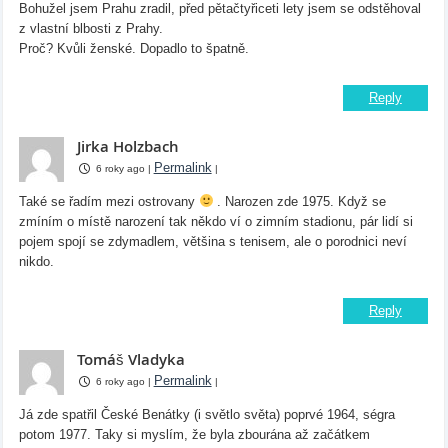
Bohužel jsem Prahu zradil, před pětačtyřiceti lety jsem se odstěhoval
z vlastní blbosti z Prahy.
Proč? Kvůli ženské. Dopadlo to špatně.
Reply
Jirka Holzbach
Permalink
6 roky ago
|
|
Také se řadím mezi ostrovany
. Narozen zde 1975. Když se
zmíním o místě narození tak někdo ví o zimním stadionu, pár lidí si
pojem spojí se zdymadlem, většina s tenisem, ale o porodnici neví
nikdo.
Reply
Tomáš Vladyka
Permalink
6 roky ago
|
|
Já zde spatřil České Benátky (i světlo světa) poprvé 1964, ségra
potom 1977. Taky si myslím, že byla zbourána až začátkem