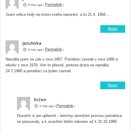
Permalink
8 roky ago
|
|
Jsem velice hrdý na místo svého narození, a to 21.4. 1956….
Reply
Jarulinka
Permalink
8 roky ago
|
|
Narodila jsem se zde v roce.1957. Porodnici zavirali v roce.1980 a
nikoliv v roce 1979. Vim to přesně, protoze dcera se narodila
24.7.1980 a porodnici za.tyden zavirali.
Reply
Evžen
Permalink
2 roky ago
|
|
Dovolím si jen upřesnit – termíny ukončení provozu porodnice
se posouvaly, a k uzavření došlo nakonec až k 31.10.1980.