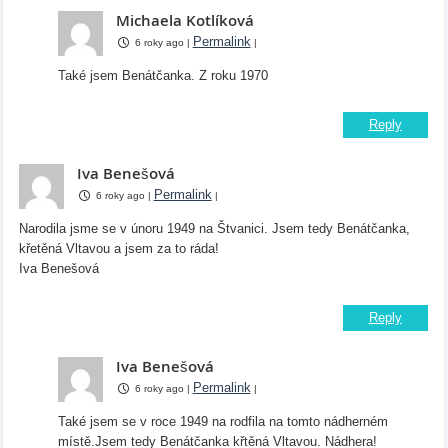
Michaela Kotlíková
Permalink
6 roky ago
|
|
Také jsem Benátčanka. Z roku 1970
Reply
Iva Benešová
Permalink
6 roky ago
|
|
Narodila jsme se v únoru 1949 na Štvanici. Jsem tedy Benátčanka,
křetěná Vltavou a jsem za to ráda!
Iva Benešová
Reply
Iva Benešová
Permalink
6 roky ago
|
|
Také jsem se v roce 1949 na rodfila na tomto nádherném
místě.Jsem tedy Benátčanka křtěná Vltavou. Nádhera!