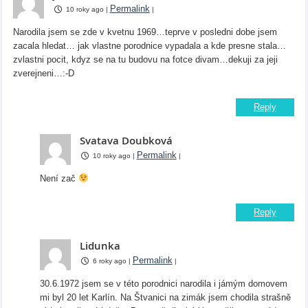
Permalink
10 roky ago
|
|
Narodila jsem se zde v kvetnu 1969…teprve v posledni dobe jsem
zacala hledat… jak vlastne porodnice vypadala a kde presne stala…
zvlastni pocit, kdyz se na tu budovu na fotce divam…dekuji za jeji
zverejneni…:-D
Reply
Svatava Doubková
Permalink
10 roky ago
|
|
Není zač
Reply
Lidunka
Permalink
6 roky ago
|
|
30.6.1972 jsem se v této porodnici narodila i jámým domovem
mi byl 20 let Karlín. Na Štvanici na zimák jsem chodila strašně