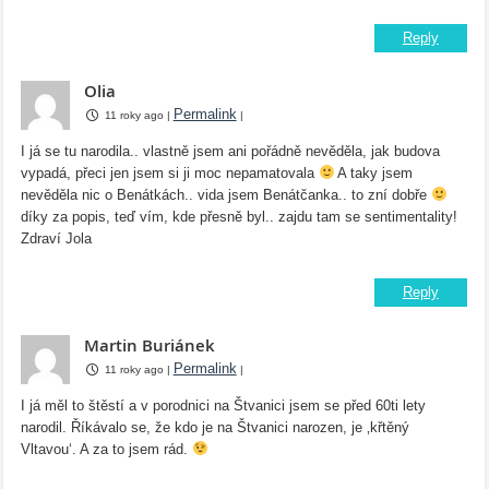
Reply
Olia
Permalink
11 roky ago
|
|
I já se tu narodila.. vlastně jsem ani pořádně nevěděla, jak budova
vypadá, přeci jen jsem si ji moc nepamatovala
A taky jsem
nevěděla nic o Benátkách.. vida jsem Benátčanka.. to zní dobře
díky za popis, teď vím, kde přesně byl.. zajdu tam se sentimentality!
Zdraví Jola
Reply
Martin Buriánek
Permalink
11 roky ago
|
|
I já měl to štěstí a v porodnici na Štvanici jsem se před 60ti lety
narodil. Říkávalo se, že kdo je na Štvanici narozen, je ‚křtěný
Vltavou‘. A za to jsem rád.