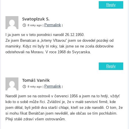
Reply
Svatoplzuk S.
Permalink
8 roky ago
|
|
I ja jsem se v teto porodnici narodil 26.12.1950.
Ze jsem Benatcan a „krteny Vltavou“ jsem se dovedel pozdeji od
maminky. Kdyz mi byly tri roky, tak jsme se ne zcela dobrovolne
odstehovali na Moravu. V roce 1968 do Svycarska.
Reply
Tomáš Vaněk
Permalink
8 roky ago
|
|
Narodil jsem se na ostrově v červenci 1956 a jsem na to hrdý, vždyť
kdo to o sobě může říci. Zvláštní je, že v malé servisní firmě, kde
jsem dělal, byli ještě dva starší chlapi, kteří se zde narodili. O tom, že
si mohu říkat Benátčan jsem nevěděl, ale občas se tím pochlubím.
Přeji stálé zdraví všem ostrovanům.