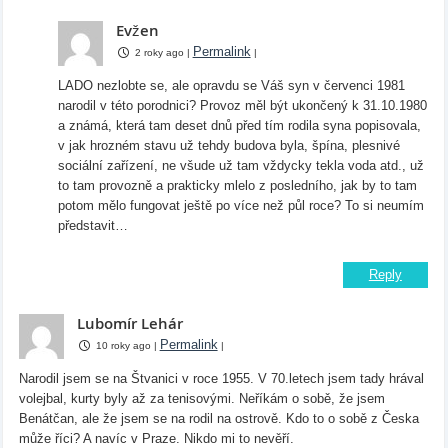
Evžen
Permalink
2 roky ago
|
|
LADO nezlobte se, ale opravdu se Váš syn v červenci 1981
narodil v této porodnici? Provoz měl být ukončený k 31.10.1980
a známá, která tam deset dnů před tím rodila syna popisovala,
v jak hrozném stavu už tehdy budova byla, špína, plesnivé
sociální zařízení, ne všude už tam vždycky tekla voda atd., už
to tam provozně a prakticky mlelo z posledního, jak by to tam
potom mělo fungovat ještě po více než půl roce? To si neumím
představit…
Reply
Lubomír Lehár
Permalink
10 roky ago
|
|
Narodil jsem se na Štvanici v roce 1955. V 70.letech jsem tady hrával
volejbal, kurty byly až za tenisovými. Neříkám o sobě, že jsem
Benátčan, ale že jsem se na rodil na ostrově. Kdo to o sobě z Česka
může říci? A navíc v Praze. Nikdo mi to nevěří.