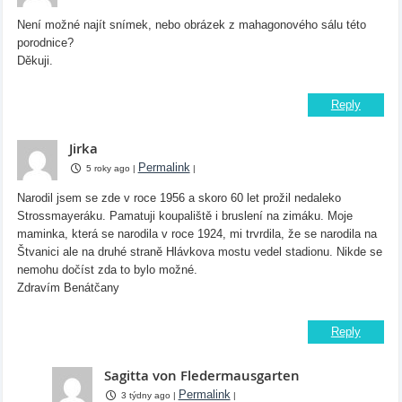
Není možné najít snímek, nebo obrázek z mahagonového sálu této
porodnice?
Děkuji.
Reply
Jirka
Permalink
5 roky ago
|
|
Narodil jsem se zde v roce 1956 a skoro 60 let prožil nedaleko
Strossmayeráku. Pamatuji koupaliště i bruslení na zimáku. Moje
maminka, která se narodila v roce 1924, mi trvrdila, že se narodila na
Štvanici ale na druhé straně Hlávkova mostu vedel stadionu. Nikde se
nemohu dočíst zda to bylo možné.
Zdravím Benátčany
Reply
Sagitta von Fledermausgarten
Permalink
3 týdny ago
|
|