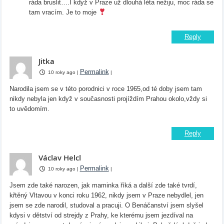
ráda bruslit….I když v Praze už dlouhá léta nežiju, moc ráda se
tam vracím. Je to moje
Reply
Jitka
Permalink
10 roky ago
|
|
Narodila jsem se v této porodnici v roce 1965,od té doby jsem tam
nikdy nebyla jen když v současnosti projíždím Prahou okolo,vždy si
to uvědomím.
Reply
Václav Helcl
Permalink
10 roky ago
|
|
Jsem zde také narozen, jak maminka říká a další zde také tvrdí,
křtěný Vltavou v konci roku 1962, nikdy jsem v Praze nebydlel, jen
jsem se zde narodil, studoval a pracuji. O Benáčanství jsem slyšel
kdysi v dětství od strejdy z Prahy, ke kterému jsem jezdíval na