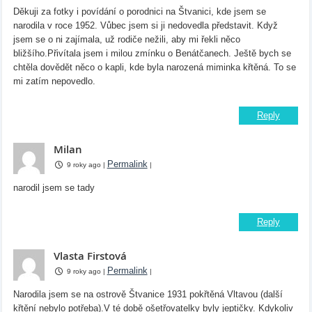
Děkuji za fotky i povídání o porodnici na Štvanici, kde jsem se
narodila v roce 1952. Vůbec jsem si ji nedovedla představit. Když
jsem se o ni zajímala, už rodiče nežili, aby mi řekli něco
bližšího.Přivítala jsem i milou zmínku o Benátčanech. Ještě bych se
chtěla dovědět něco o kapli, kde byla narozená miminka křtěná. To se
mi zatím nepovedlo.
Reply
Milan
Permalink
9 roky ago
|
|
narodil jsem se tady
Reply
Vlasta Firstová
Permalink
9 roky ago
|
|
Narodila jsem se na ostrově Štvanice 1931 pokřtěná Vltavou (další
křtění nebylo potřeba).V té době ošetřovatelky byly jeptičky. Kdykoliv