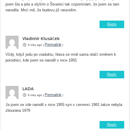
jsem šla a jela a slyším o Štvanici tak vzpomínám, že jsem se tam
narodila .Mrzí mě, že budovu již neuvidím.
Reply
Vladimír Klusáček
Permalink
9 roky ago
|
|
Vždy, když jedu po viaduktu, hlava se mně sama otáčí směrem k
porodnici, kde jsem se narodil v roce 1955.
Reply
LADA
Permalink
9 roky ago
|
|
Ja jsem se zde narodil v roce 1955 syn v cervenci 1981 takze nebyla
zbourana 1979
Reply