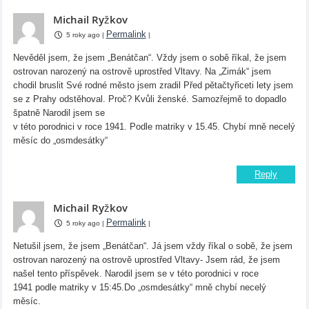
Michail Ryžkov
Permalink
5 roky ago
|
|
Nevěděl jsem, že jsem „Benátčan“. Vždy jsem o sobě říkal, že jsem
ostrovan narozený na ostrově uprostřed Vltavy. Na „Zimák“ jsem
chodil bruslit Své rodné město jsem zradil Před pětačtyřiceti lety jsem
se z Prahy odstěhoval. Proč? Kvůli ženské. Samozřejmě to dopadlo
špatně Narodil jsem se
v této porodnici v roce 1941. Podle matriky v 15.45. Chybí mně necelý
měsíc do „osmdesátky“
Reply
Michail Ryžkov
Permalink
5 roky ago
|
|
Netušil jsem, že jsem „Benátčan“. Já jsem vždy říkal o sobě, že jsem
ostrovan narozený na ostrově uprostřed Vltavy- Jsem rád, že jsem
našel tento příspěvek. Narodil jsem se v této porodnici v roce
1941 podle matriky v 15:45.Do „osmdesátky“ mně chybí necelý
měsíc.