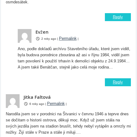
osmdesátek.
Reply
Evžen
Permalink
2 roky ago
|
|
Ano, podle dokladů archívu Stavebního úřadu, které jsem viděl,
byla budova porodnice zbourána až asi v říjnu 1984, viděl jsem
tam povolení k použití trhavin k demolici objektu z 24.9.1984…
A jsem také Benátčan, stejně jako celá moje rodina…
Reply
Jitka Faltová
Permalink
6 roky ago
|
|
Narodila jsem se v porodnici na Štvanici v červnu 1946 a teprve dnes
se dočitam o historii ostrova, děkuji moc. Když už jsem stála na
svých jezdila jsem na stadion bruslít, tehdy nebyl vytápěn a omrzly mi
nožky. Žijí stále v Praze a stále ji miluji….