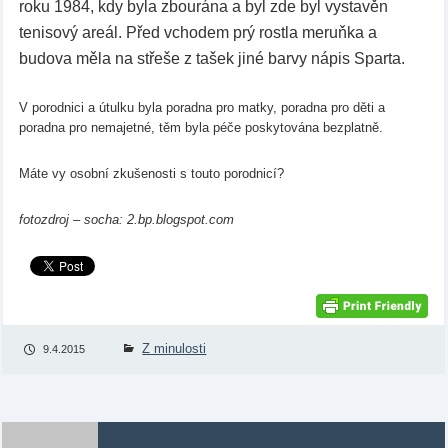
roku 1984, kdy byla zbourána a byl zde byl vystavěn
tenisový areál. Před vchodem prý rostla meruňka a
budova měla na střeše z tašek jiné barvy nápis Sparta.
V porodnici a útulku byla poradna pro matky, poradna pro děti a
poradna pro nemajetné, těm byla péče poskytována bezplatně.
Máte vy osobní zkušenosti s touto porodnicí?
fotozdroj – socha: 2.bp.blogspot.com
Z minulosti
9.4.2015