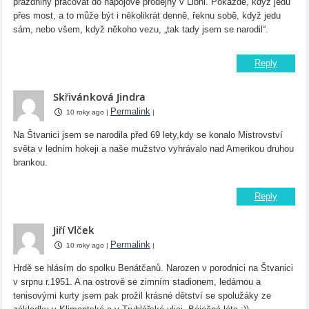
prázdniny pracovat do nápojové prodejny v Libni. Pokaždé, když jedu
přes most, a to může být i několikrát denně, řeknu sobě, když jedu
sám, nebo všem, když někoho vezu, „tak tady jsem se narodil“.
Reply
Skřivánková Jindra
Permalink
10 roky ago
|
|
Na Štvanici jsem se narodila před 69 lety,kdy se konalo Mistrovství
světa v ledním hokeji a naše mužstvo vyhrávalo nad Amerikou druhou
brankou.
Reply
Jiří Vlček
Permalink
10 roky ago
|
|
Hrdě se hlásím do spolku Benátčanů. Narozen v porodnici na Štvanici
v srpnu r.1951. A na ostrově se zimním stadionem, ledárnou a
tenisovými kurty jsem pak prožil krásné dětství se spolužáky ze