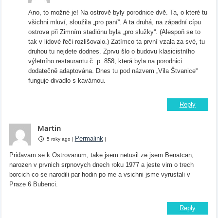
Ano, to možné je! Na ostrově byly porodnice dvě. Ta, o které tu
všichni mluví, sloužila „pro paní“. A ta druhá, na západní cípu
ostrova při Zimním stadiónu byla „pro služky“. (Alespoň se to
tak v lidové řeči rozlišovalo.) Zatímco ta první vzala za své, tu
druhou tu nejdete dodnes. Zprvu šlo o budovu klasicistního
výletního restaurantu č. p. 858, která byla na porodnici
dodatečně adaptována. Dnes tu pod názvem „Vila Štvanice“
funguje divadlo s kavárnou.
Reply
Martin
Permalink
5 roky ago
|
|
Pridavam se k Ostrovanum, take jsem netusil ze jsem Benatcan,
narozen v prvnich srpnovych dnech roku 1977 a jeste vim o trech
borcich co se narodili par hodin po me a vsichni jsme vyrustali v
Praze 6 Bubenci.
Reply