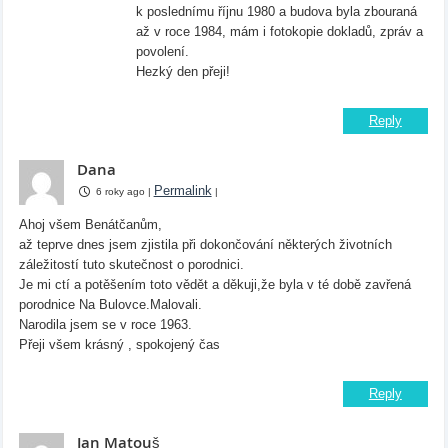
k poslednímu říjnu 1980 a budova byla zbouraná
až v roce 1984, mám i fotokopie dokladů, zpráv a
povolení.
Hezký den přeji!
Reply
Dana
Permalink
6 roky ago
|
|
Ahoj všem Benátčanům,
až teprve dnes jsem zjistila při dokončování některých životních
záležitostí tuto skutečnost o porodnici.
Je mi ctí a potěšením toto vědět a děkuji,že byla v té době zavřená
porodnice Na Bulovce.Malovali.
Narodila jsem se v roce 1963.
Přeji všem krásný , spokojený čas
Reply
Jan Matouš