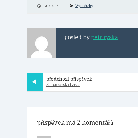
Vycházky
13.9.2017
posted by
petr ryska
předchozí příspěvek
Staroměstská tržiště
příspěvek má 2 komentářů