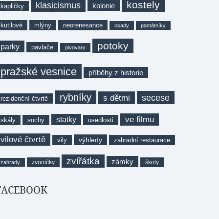
kostely
klasicismus
kolonie
kapličky
kutilové
mlýny
neorenesance
osady
památníky
potoky
parky
pavlače
pivovary
pražské vesnice
příběhy z historie
rybníky
secese
s dětmi
rezidenční čtvrtě
ve filmu
statky
skály
sochy
usedlosti
vilové čtvrtě
výhledy
vily
zahradní restaurace
zvířátka
zámky
zvoničky
školy
zahrady
FACEBOOK