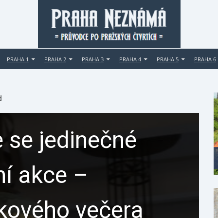
PRAHA 1
PRAHA 2
PRAHA 3
PRAHA 4
PRAHA 5
PRAHA 6
d
 se jedinečné
ní akce –
ikového večera