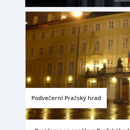
Podvečerní Pražský hrad