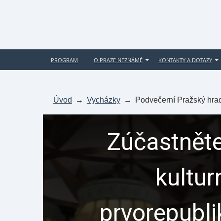
PROGRAM
O PRAZE NEZNÁMÉ
KONTAKTY A DOTAZY
Úvod
→
Vycházky
→
Podvečerní Pražský hra
Zúčastněte
kultur
prvorepubl