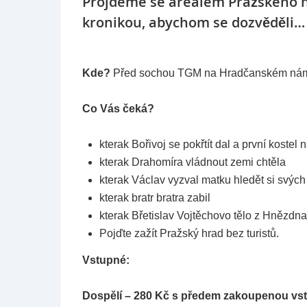
Projdeme se areálem Pražského h
kronikou, abychom se dozvěděli…
Kde?
Před sochou TGM na Hradčanském nám
Co Vás čeká?
kterak Bořivoj se pokřtít dal a první kostel
kterak Drahomíra vládnout zemi chtěla
kterak Václav vyzval matku hledět si svých
kterak bratr bratra zabil
kterak Břetislav Vojtěchovo tělo z Hnězdna
Pojďte zažít Pražský hrad bez turistů.
Vstupné:
Dospělí – 280 Kč s předem zakoupenou v