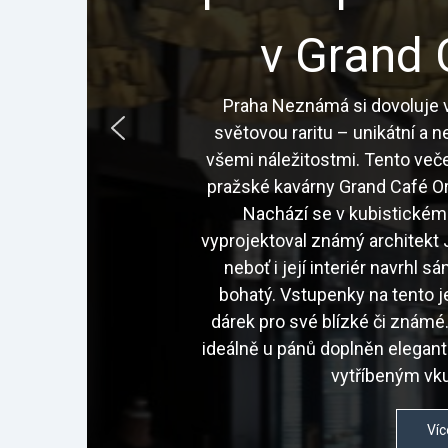
v Grand 
Praha Neznámá si dovoluje v
světovou raritu – unikátní a 
všemi náležitostmi. Tento veče
pražské kavárny Grand Café Or
Nachází se v kubistickém
vyprojektoval známý architekt J
neboť i její interiér navrhl 
bohatý. Vstupenky na tento j
dárek pro své blízké či znám
ideálně u pánů doplněn elegan
vytříbeným vku
Víc