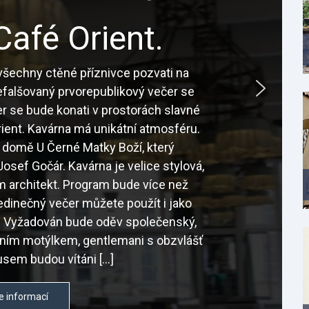
Café Orient.
šechny ctěné příznivce pozvati na
nefalšovaný prvorepublikový večer se
r se bude konati v prostorách slavné
ient. Kavárna má unikátní atmosféru.
 domě U Černé Matky Boží, který
osef Gočár. Kavárna je velice stylová,
sám architekt. Program bude více než
edinečný večer můžete použít i jako
é. Vyžadován bude oděv společenský,
tním motýlkem, gentlemani s obzvlášť
sem budou vítáni […]
e informací