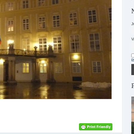
J
V
p