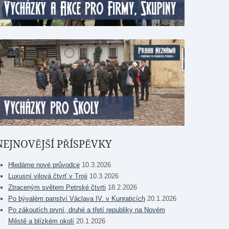
NEJNOVĚJŠÍ PŘÍSPĚVKY
Hledáme nové průvodce
10.3.2026
Luxusní vilová čtvrť v Troji
10.3.2026
Ztraceným světem Petrské čtvrti
18.2.2026
Po bývalém panství Václava IV. v Kunraticích
20.1.2026
Po zákoutích první, druhé a třetí republiky na Novém
Městě a blízkém okolí
20.1.2026