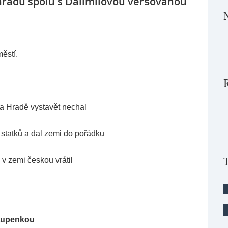
radu spolu s Dalimilovou veršovanou
ěstí.
 na Hradě vystavět nechal
 statků a dal zemi do pořádku
 v zemi českou vrátil
stupenkou