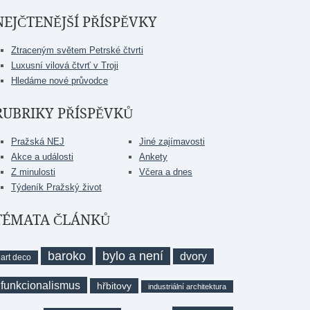
NEJČTENĚJŠÍ PŘÍSPĚVKY
Ztraceným světem Petrské čtvrti
Luxusní vilová čtvrť v Troji
Hledáme nové průvodce
RUBRIKY PŘÍSPĚVKŮ
Pražská NEJ
Jiné zajímavosti
Akce a události
Ankety
Z minulosti
Včera a dnes
Týdeník Pražský život
TÉMATA ČLÁNKŮ
baroko
bylo a není
dvory
art deco
funkcionalismus
hřbitovy
industriální architektura