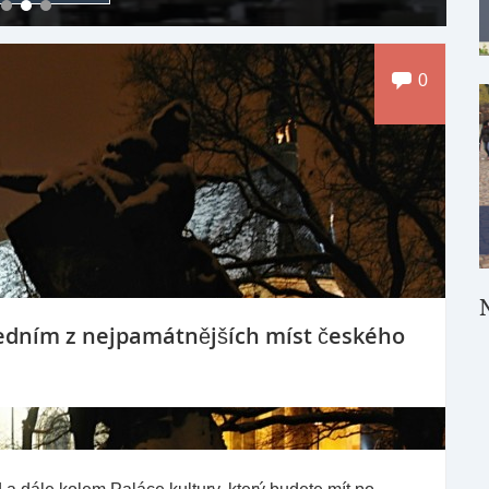
0
edním z nejpamátnějších míst českého