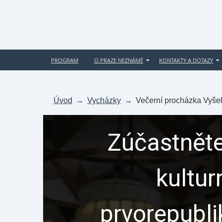
PROGRAM
O PRAZE NEZNÁMÉ
KONTAKTY A DOTAZY
Úvod
→
Vycházky
→
Večerní procházka Vyše
Zúčastněte
kultur
prvorepubl