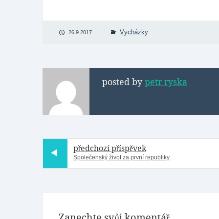
Vycházky
26.9.2017
posted by
petr ryska
předchozí příspěvek
Společenský život za první republiky
Zanechte svůj komentář