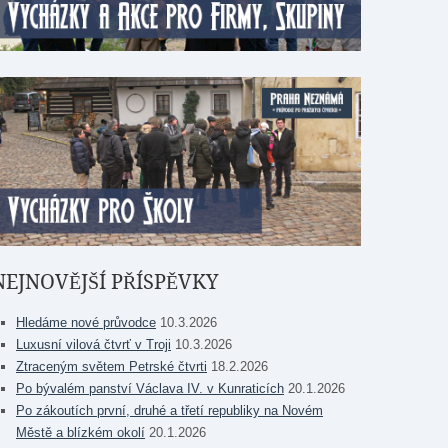
NEJNOVĚJŠÍ PŘÍSPĚVKY
Hledáme nové průvodce
10.3.2026
Luxusní vilová čtvrť v Troji
10.3.2026
Ztraceným světem Petrské čtvrti
18.2.2026
Po bývalém panství Václava IV. v Kunraticích
20.1.2026
Po zákoutích první, druhé a třetí republiky na Novém
Městě a blízkém okolí
20.1.2026