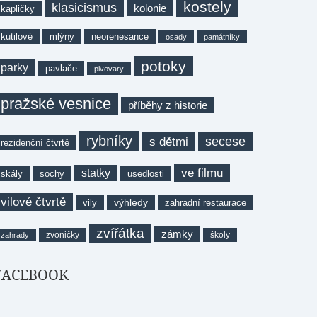
kostely
klasicismus
kolonie
kapličky
kutilové
mlýny
neorenesance
osady
památníky
potoky
parky
pavlače
pivovary
pražské vesnice
příběhy z historie
rybníky
secese
s dětmi
rezidenční čtvrtě
ve filmu
statky
skály
sochy
usedlosti
vilové čtvrtě
výhledy
vily
zahradní restaurace
zvířátka
zámky
zvoničky
školy
zahrady
FACEBOOK