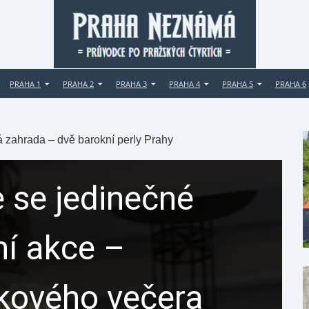
PRAHA 1
PRAHA 2
PRAHA 3
PRAHA 4
PRAHA 5
PRAHA 6
á zahrada – dvě barokní perly Prahy
 se jedinečné
ní akce –
ikového večera