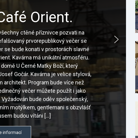
Café Orient.
šechny ctěné příznivce pozvati na
nefalšovaný prvorepublikový večer se
r se bude konati v prostorách slavné
ient. Kavárna má unikátní atmosféru.
 domě U Černé Matky Boží, který
osef Gočár. Kavárna je velice stylová,
sám architekt. Program bude více než
edinečný večer můžete použít i jako
é. Vyžadován bude oděv společenský,
tním motýlkem, gentlemani s obzvlášť
sem budou vítáni […]
e informací