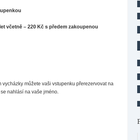
tupenkou
 12 let včetně – 220 Kč s předem zakoupenou
m vycházky můžete vaši vstupenku přerezervovat na
rý se nahlásí na vaše jméno.