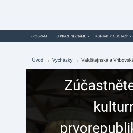
PROGRAM
O PRAZE NEZNÁMÉ
KONTAKTY A DOTAZY
Úvod
→
Vycházky
→
Valdštejnská a Vrtbovsk
Zúčastněte
kultur
prvorepubl