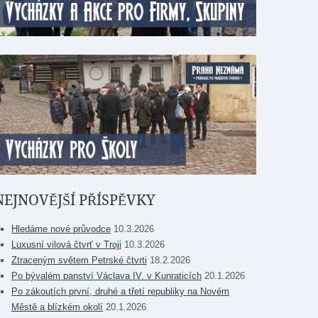
NEJNOVĚJŠÍ PŘÍSPĚVKY
Hledáme nové průvodce
10.3.2026
Luxusní vilová čtvrť v Troji
10.3.2026
Ztraceným světem Petrské čtvrti
18.2.2026
Po bývalém panství Václava IV. v Kunraticích
20.1.2026
Po zákoutích první, druhé a třetí republiky na Novém
Městě a blízkém okolí
20.1.2026