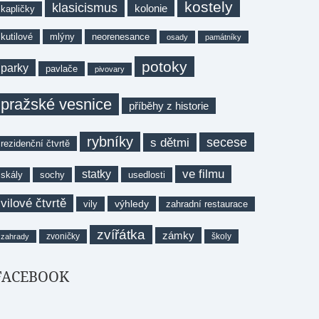
kostely
klasicismus
kolonie
kapličky
kutilové
mlýny
neorenesance
osady
památníky
potoky
parky
pavlače
pivovary
pražské vesnice
příběhy z historie
rybníky
secese
s dětmi
rezidenční čtvrtě
ve filmu
statky
skály
sochy
usedlosti
vilové čtvrtě
výhledy
vily
zahradní restaurace
zvířátka
zámky
zvoničky
školy
zahrady
FACEBOOK