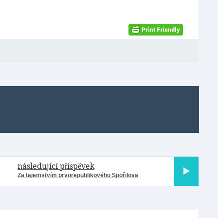
následující příspěvek
Za tajemstvím prvorepublikového Spořilova