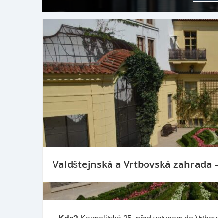
Valdštejnská a Vrtbovská zahrada –