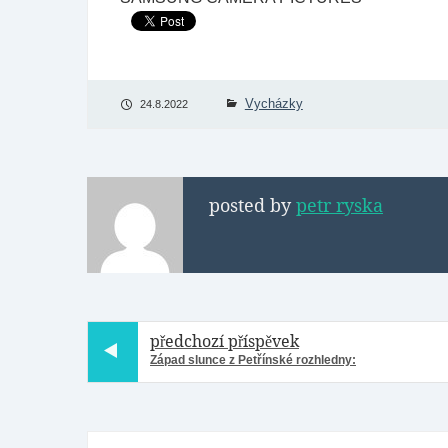
Vycházky
24.8.2022
posted by
petr ryska
předchozí příspěvek
Západ slunce z Petřínské rozhledny: