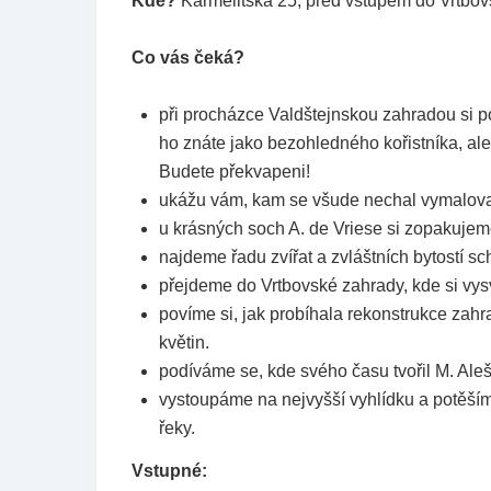
Kde?
Karmelitská 25, před vstupem do Vrtbo
Co vás čeká?
při procházce Valdštejnskou zahradou si po
ho znáte jako bezohledného kořistníka, ale
Budete překvapeni!
ukážu vám, kam se všude nechal vymalov
u krásných soch A. de Vriese si zopakujem
najdeme řadu zvířat a zvláštních bytostí s
přejdeme do Vrtbovské zahrady, kde si vys
povíme si, jak probíhala rekonstrukce zahra
květin.
podíváme se, kde svého času tvořil M. Aleš
vystoupáme na nejvyšší vyhlídku a potěší
řeky.
Vstupné: