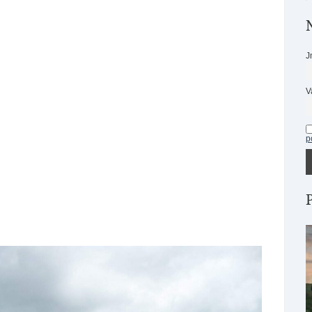
J
V
p