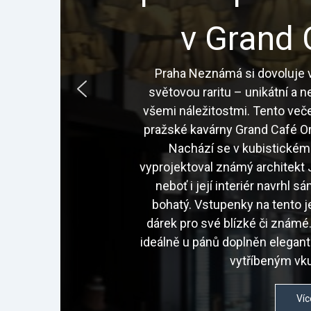
v Grand 
Praha Neznámá si dovoluje v
světovou raritu – unikátní a 
všemi náležitostmi. Tento veče
pražské kavárny Grand Café Or
Nachází se v kubistickém
vyprojektoval známý architekt J
neboť i její interiér navrhl 
bohatý. Vstupenky na tento j
dárek pro své blízké či znám
ideálně u pánů doplněn elegan
vytříbeným vku
Víc