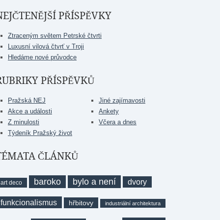
NEJČTENĚJŠÍ PŘÍSPĚVKY
Ztraceným světem Petrské čtvrti
Luxusní vilová čtvrť v Troji
Hledáme nové průvodce
RUBRIKY PŘÍSPĚVKŮ
Pražská NEJ
Jiné zajímavosti
Akce a události
Ankety
Z minulosti
Včera a dnes
Týdeník Pražský život
TÉMATA ČLÁNKŮ
baroko
bylo a není
dvory
art deco
funkcionalismus
hřbitovy
industriální architektura