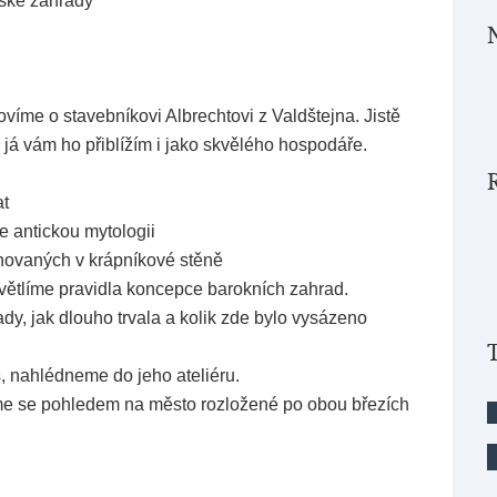
vské zahrady
víme o stavebníkovi Albrechtovi z Valdštejna. Jistě
 já vám ho přiblížím i jako skvělého hospodáře.
at
e antickou mytologii
chovaných v krápníkové stěně
větlíme pravidla koncepce barokních zahrad.
dy, jak dlouho trvala a kolik zde bylo vysázeno
, nahlédneme do jeho ateliéru.
me se pohledem na město rozložené po obou březích