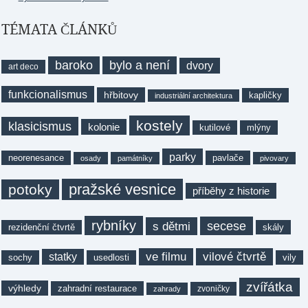
TÉMATA ČLÁNKŮ
baroko
bylo a není
dvory
art deco
funkcionalismus
hřbitovy
kapličky
industriální architektura
kostely
klasicismus
kolonie
kutilové
mlýny
parky
neorenesance
pavlače
osady
památníky
pivovary
pražské vesnice
potoky
příběhy z historie
rybníky
secese
s dětmi
rezidenční čtvrtě
skály
ve filmu
vilové čtvrtě
statky
sochy
usedlosti
vily
zvířátka
výhledy
zahradní restaurace
zvoničky
zahrady