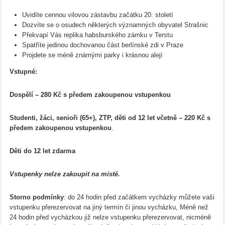
Uvidíte cennou vilovou zástavbu začátku 20. století
Dozvíte se o osudech některých významných obyvatel Strašnic
Překvapí Vás replika habsburského zámku v Terstu
Spatříte jedinou dochovanou část berlínské zdi v Praze
Projdete se méně známými parky i krásnou alejí
Vstupné:
Dospělí – 280 Kč s předem zakoupenou vstupenkou
Studenti, žáci, senioři (65+), ZTP, děti od 12 let včetně – 220 Kč s
předem zakoupenou vstupenkou
.
Děti do 12 let zdarma
Vstupenky nelze zakoupit na místě.
Storno podmínky
: do 24 hodin před začátkem vycházky můžete vaši
vstupenku přerezervovat na jiný termín či jinou vycházku, Méně než
24 hodin před vycházkou již nelze vstupenku přerezervovat, nicméně