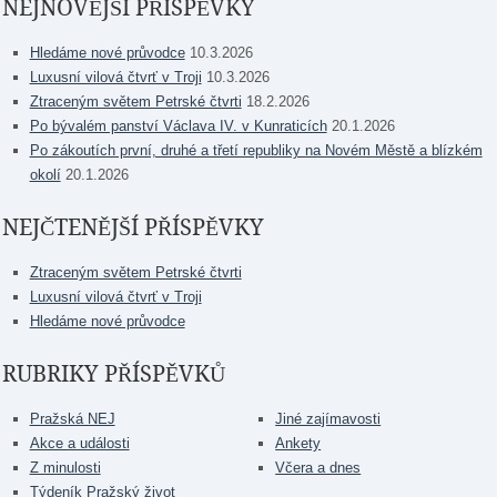
NEJNOVĚJŠÍ PŘÍSPĚVKY
Hledáme nové průvodce
10.3.2026
Luxusní vilová čtvrť v Troji
10.3.2026
Ztraceným světem Petrské čtvrti
18.2.2026
Po bývalém panství Václava IV. v Kunraticích
20.1.2026
Po zákoutích první, druhé a třetí republiky na Novém Městě a blízkém
okolí
20.1.2026
NEJČTENĚJŠÍ PŘÍSPĚVKY
Ztraceným světem Petrské čtvrti
Luxusní vilová čtvrť v Troji
Hledáme nové průvodce
RUBRIKY PŘÍSPĚVKŮ
Pražská NEJ
Jiné zajímavosti
Akce a události
Ankety
Z minulosti
Včera a dnes
Týdeník Pražský život