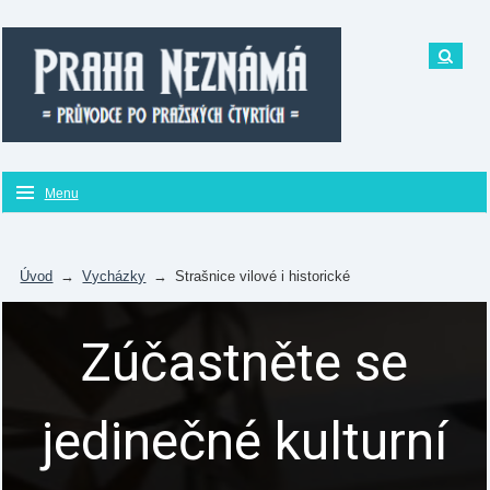
Menu
Úvod
→
Vycházky
→
Strašnice vilové i historické
Zúčastněte se
jedinečné kulturní