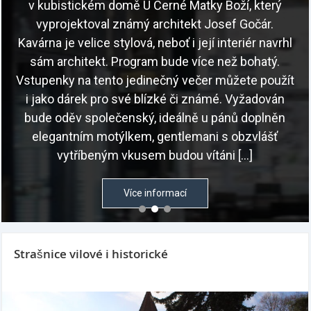
v kubistickém domě U Černé Matky Boží, který
vyprojektoval známý architekt Josef Gočár.
Kavárna je velice stylová, neboť i její interiér navrhl
sám architekt. Program bude více než bohatý.
Vstupenky na tento jedinečný večer můžete použít
i jako dárek pro své blízké či známé. Vyžadován
bude oděv společenský, ideálně u pánů doplněn
elegantním motýlkem, gentlemani s obzvlášť
vytříbeným vkusem budou vítáni […]
Více informací
Strašnice vilové i historické