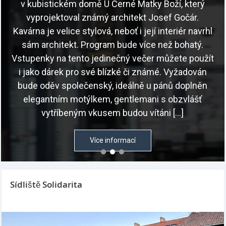
v kubistickém domě U Černé Matky Boží, který
vyprojektoval známý architekt Josef Gočár.
Kavárna je velice stylová, neboť i její interiér navrhl
sám architekt. Program bude více než bohatý.
Vstupenky na tento jedinečný večer můžete použít
i jako dárek pro své blízké či známé. Vyžadován
bude oděv společenský, ideálně u pánů doplněn
elegantním motýlkem, gentlemani s obzvlášť
vytříbeným vkusem budou vítáni […]
Více informací
Sídliště Solidarita