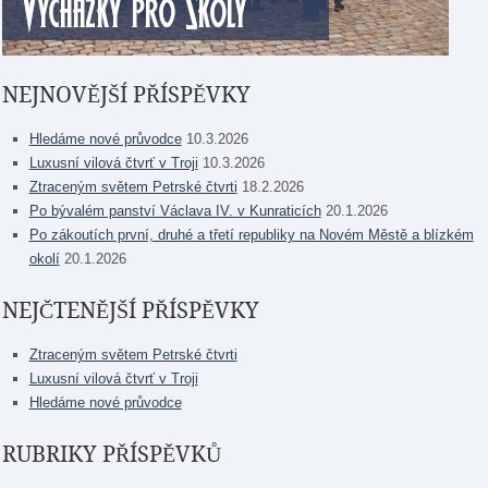
NEJNOVĚJŠÍ PŘÍSPĚVKY
Hledáme nové průvodce
10.3.2026
Luxusní vilová čtvrť v Troji
10.3.2026
Ztraceným světem Petrské čtvrti
18.2.2026
Po bývalém panství Václava IV. v Kunraticích
20.1.2026
Po zákoutích první, druhé a třetí republiky na Novém Městě a blízkém
okolí
20.1.2026
NEJČTENĚJŠÍ PŘÍSPĚVKY
Ztraceným světem Petrské čtvrti
Luxusní vilová čtvrť v Troji
Hledáme nové průvodce
RUBRIKY PŘÍSPĚVKŮ