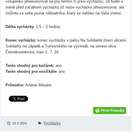
vstupenku přerezervovat na jiný termín či jinou vycházku, 24 hodin a
méně před začátkem vycházky již nelze vycházku přerezervovat, ale
můžete za sebe poslat náhradníka, který se nahlásí na Vaše jméno.
Délka vycházky:
1,5 – 2 hodiny
Konec vycházky:
konec vycházky v parku Na Solidaritě (mezi ulicemi
Solidarity na západě a Turnovského na východě, na severu ulice
Černokostelecká, tram č. 7, 16
Terén vhodný pro kočárek:
ano
Terén vhodný pro vozíčkáře:
ano
Průvodce:
Andrea Moudrá
Vycházky
22.1.2024