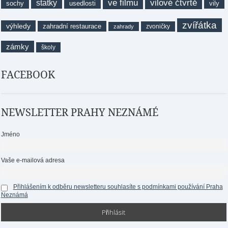
ve filmu
vilové čtvrtě
statky
sochy
usedlosti
vily
zvířátka
výhledy
zahradní restaurace
zvoničky
zahrady
zámky
školy
FACEBOOK
NEWSLETTER PRAHY NEZNÁMÉ
Jméno
Vaše e-mailová adresa
Přihlášením k odběru newsletteru souhlasíte s podmínkami používání Praha
Neznámá