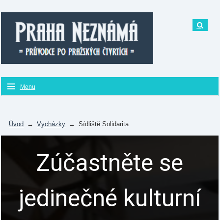
Menu
Úvod
→
Vycházky
→
Sídliště Solidarita
Zúčastněte se
jedinečné kulturní