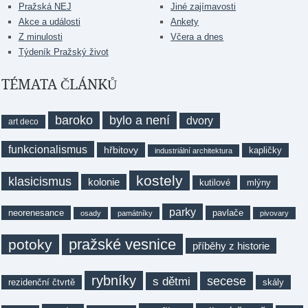
Pražská NEJ
Jiné zajímavosti
Akce a události
Ankety
Z minulosti
Včera a dnes
Týdeník Pražský život
TÉMATA ČLÁNKŮ
baroko
bylo a není
dvory
art deco
funkcionalismus
hřbitovy
kapličky
industriální architektura
kostely
klasicismus
kolonie
kutilové
mlýny
parky
neorenesance
pavlače
osady
památníky
pivovary
pražské vesnice
potoky
příběhy z historie
rybníky
secese
s dětmi
rezidenční čtvrtě
skály