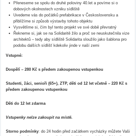
Přeneseme se spolu do druhé poloviny 40.let a povíme si o
dobových okolnostech vzniku sídliště
Uvedeme vás do počátků prefabrikace v Československu a
přiblížíme si způsob výstavby tohoto objektu
Vysvětlíme si, čím byl tento projekt ve své době převratný
Řekneme si, jak se na Solidaritě žilo a proč se neuskutečnila vize
architektů – tedy aby sídliště Solidarita sloužilo jako šablona pro
podobu dalších sídlišť kdekoliv jinde v naší zemi
Vstupné:
Dospělí – 280 Kč s předem zakoupenou vstupenkou
Studenti, žáci, senioři (65+), ZTP, děti od 12 let včetně – 220 Kč s
předem zakoupenou vstupenkou
Děti do 12 let zdarma
Vstupenky nelze zakoupit na místě.
Storno podmínky
: do 24 hodin před začátkem vycházky můžete Vaši