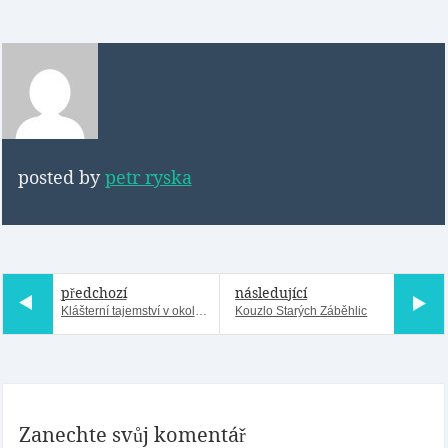
posted by
petr ryska
předchozí
následující
Klášterní tajemství v okolí Dobytčího trhu
Kouzlo Starých Záběhlic
Zanechte svůj komentář