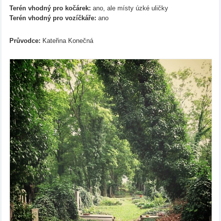
Terén vhodný pro kočárek:
ano, ale místy úzké uličky
Terén vhodný pro vozíčkáře:
ano
Průvodce:
Kateřina Konečná