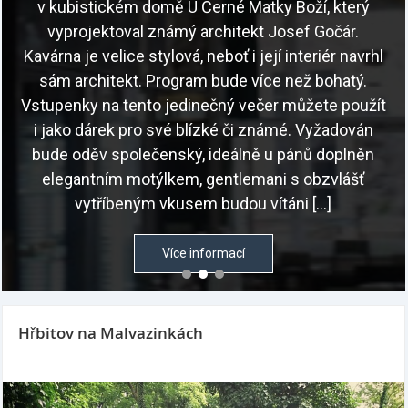
v kubistickém domě U Černé Matky Boží, který
vyprojektoval známý architekt Josef Gočár.
Kavárna je velice stylová, neboť i její interiér navrhl
sám architekt. Program bude více než bohatý.
Vstupenky na tento jedinečný večer můžete použít
i jako dárek pro své blízké či známé. Vyžadován
bude oděv společenský, ideálně u pánů doplněn
elegantním motýlkem, gentlemani s obzvlášť
vytříbeným vkusem budou vítáni […]
Více informací
Hřbitov na Malvazinkách