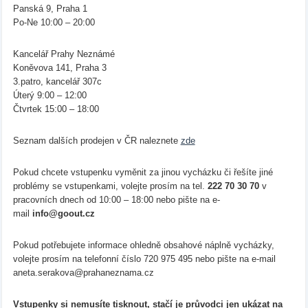
Panská 9, Praha 1
Po-Ne 10:00 – 20:00
Kancelář Prahy Neznámé
Koněvova 141, Praha 3
3.patro, kancelář 307c
Úterý 9:00 – 12:00
Čtvrtek 15:00 – 18:00
Seznam dalších prodejen v ČR naleznete
zde
Pokud chcete vstupenku vyměnit za jinou vycházku či řešíte jiné
problémy se vstupenkami, volejte prosím na tel.
222 70 30 70
v
pracovních dnech od 10:00 – 18:00 nebo pište na e-
mail
info@goout.cz
Pokud potřebujete informace ohledně obsahové náplně vycházky,
volejte prosím na telefonní číslo 720 975 495 nebo pište na e-mail
aneta.serakova@prahaneznama.cz
Vstupenky si nemusíte tisknout, stačí je průvodci jen ukázat na