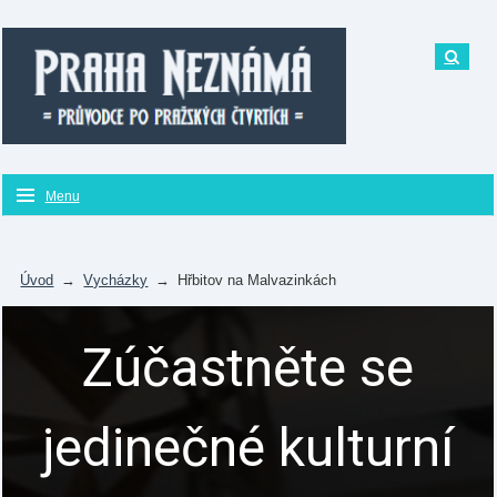
Menu
Úvod
→
Vycházky
→
Hřbitov na Malvazinkách
Zúčastněte se
jedinečné kulturní