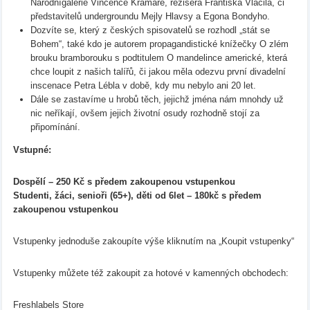
Národnígalerie Vincence Kramáře, režiséra Františka Vláčila, či
představitelů undergroundu Mejly Hlavsy a Egona Bondyho.
Dozvíte se, který z českých spisovatelů se rozhodl „stát se
Bohem“, také kdo je autorem propagandistické knížečky O zlém
brouku bramborouku s podtitulem O mandelince americké, která
chce loupit z našich talířů, či jakou měla odezvu první divadelní
inscenace Petra Lébla v době, kdy mu nebylo ani 20 let.
Dále se zastavíme u hrobů těch, jejichž jména nám mnohdy už
nic neříkají, ovšem jejich životní osudy rozhodně stojí za
připomínání.
Vstupné:
Dospělí – 250 Kč s předem zakoupenou vstupenkou
Studenti, žáci, senioři (65+), děti od 6let – 180kč s předem
zakoupenou vstupenkou
Vstupenky jednoduše zakoupíte výše kliknutím na „Koupit vstupenky“
Vstupenky můžete též zakoupit za hotové v kamenných obchodech:
Freshlabels Store