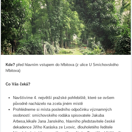
Kde?
před hlavním vstupem do hřbitova (z ulice U Smíchovského
hřbitova)
Co Vás čeká?
Navštívíme 4. největší pražské pohřebiště, které se ovšem
původně nacházelo na zcela jiném místě
Prohlédneme si místa posledního odpočinku významných
osobností: smíchovského rodáka spisovatele Jakuba
Arbesa,lékaře Jana Janského, hlavního představitele české
dekadence Jiřího Karáska ze Lvovic, dlouholetého ředitele