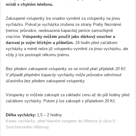
místě v chytrém telefonu.
Zakoupené vstupenky lze snadno vyměnit za vstupenky na jinou
vycházku. Pokud je vycházka zrušena ze strany Prahy Neznámé
(nemoc průvodce, neobsazená kapacita) peníze samozřejmě
vracíme.
Vstupenky můžete použít jako dárkový voucher a
darovat je svým blízkým a přátelům.
24 hodin před začátkem
vycházky a méně nelze již vstupenku vyměnit za jinou vycházku, ale
vždy ji lze postoupit někomu jinému.
Bez předem zakoupené vstupenky se na místě platí příplatek 20 Kč.
V případě přeplnění kapacity vycházky může průvodce odmítnout
účastníka bez předem zakoupené vstupenky.
Vstupenky si můžete zakoupit za základní cenu až do půl hodiny před
začátkem vycházky. Potom ji lze zakoupit s příplatkem 20 Kč.
Délka vycházky:
1,5 – 2 hodiny
Konec vycházky: před hlavním vstupem do hřbitova (z ulice U
Smíchovského hřbitova)