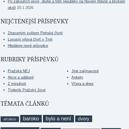
Po zákoutích první, druhé a třetí republiky na Novém Městě a blízkém
okolí
20.1.2026
NEJČTENĚJŠÍ PŘÍSPĚVKY
Ztraceným světem Petrské čtvrti
Luxusní vilová čtvrť v Troji
Hledáme nové průvodce
RUBRIKY PŘÍSPĚVKŮ
Pražská NEJ
Jiné zajímavosti
Akce a události
Ankety
Z minulosti
Včera a dnes
Týdeník Pražský život
TÉMATA ČLÁNKŮ
baroko
bylo a není
dvory
art deco