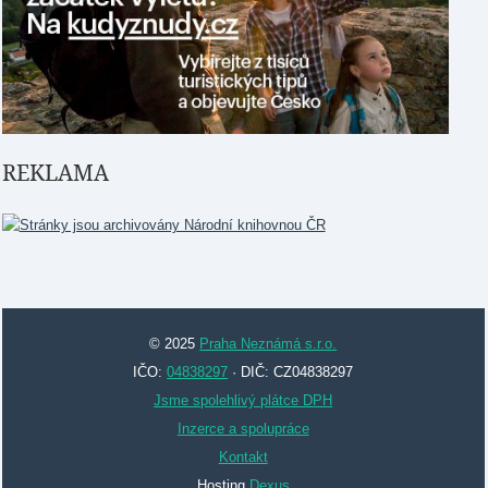
REKLAMA
© 2025
Praha Neznámá s.r.o.
IČO:
04838297
· DIČ: CZ04838297
Jsme spolehlivý plátce DPH
Inzerce a spolupráce
Kontakt
Hosting
Dexus