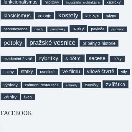
funkcionalismus
hřbitovy
kapličky
industriální architektura
kostely
klasicismus
kolonie
kutilové
mlýny
parky
neorenesance
pavlače
osady
památníky
pivovary
pražské vesnice
potoky
příběhy z historie
rybníky
secese
s dětmi
rezidenční čtvrtě
skály
ve filmu
vilové čtvrtě
statky
sochy
usedlosti
vily
zvířátka
výhledy
zahradní restaurace
zvoničky
zahrady
zámky
školy
FACEBOOK