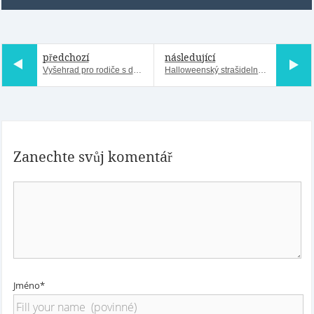
předchozí
následující
Vyšehrad pro rodiče s dětmi
Halloweenský strašidelný Vyšehrad
Zanechte svůj komentář
Jméno*