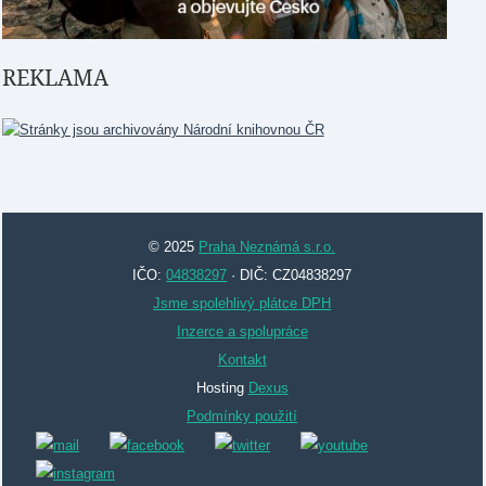
REKLAMA
© 2025
Praha Neznámá s.r.o.
IČO:
04838297
· DIČ: CZ04838297
Jsme spolehlivý plátce DPH
Inzerce a spolupráce
Kontakt
Hosting
Dexus
Podmínky použití