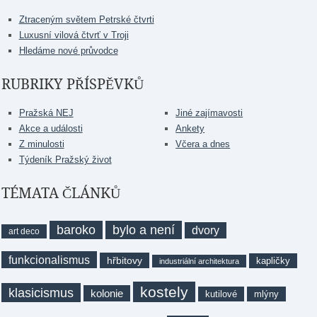
Ztraceným světem Petrské čtvrti
Luxusní vilová čtvrť v Troji
Hledáme nové průvodce
RUBRIKY PŘÍSPĚVKŮ
Pražská NEJ
Jiné zajímavosti
Akce a události
Ankety
Z minulosti
Včera a dnes
Týdeník Pražský život
TÉMATA ČLÁNKŮ
baroko
bylo a není
dvory
art deco
funkcionalismus
hřbitovy
kapličky
industriální architektura
kostely
klasicismus
kolonie
kutilové
mlýny