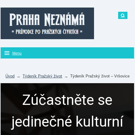
Menu
Úvod
→
Týdeník Pražský život
→
Týdeník Pražský život – Vršovice
Zúčastněte se
jedinečné kulturní