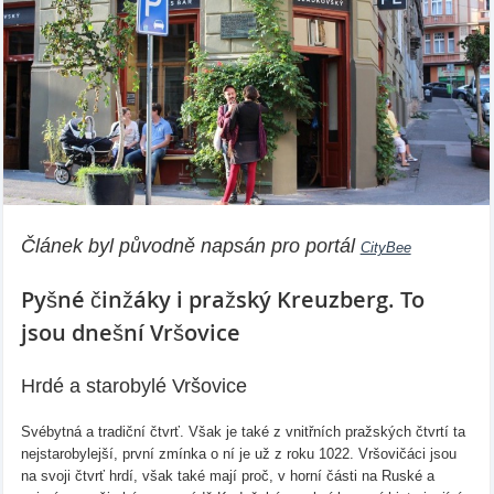
Článek byl původně napsán pro portál
CityBee
Pyšné činžáky i pražský Kreuzberg. To
jsou dnešní Vršovice
Hrdé a starobylé Vršovice
Svébytná a tradiční čtvrť. Však je také z vnitřních pražských čtvrtí ta
nejstarobylejší, první zmínka o ní je už z roku 1022. Vršovičáci jsou
na svoji čtvrť hrdí, však také mají proč, v horní části na Ruské a