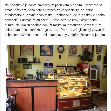
Na Kodaňské je dobře zavedeným podnikem Mon Ami. Nenechte se
zmást názvem, nenajdete tu francouzské speciality, ale spíše
středomořské, hlavně chorvatské. Rozhodně si dejte pleskavicu nebo
čevabčiči s domácím chlebem. Anebo čerstvé ryby i objemného
humra. Na kvalitu osobně dohlíží majitelka restaurace přímo z míst,
odkud tato jídla pocházejí a je to znát. Pocítíte zde jižanský závan do
pohodlné pražské secese, mile korunovaný vodními želvami v jezírku.