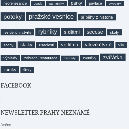
parky
neorenesance
pavlače
osady
památníky
pivovary
pražské vesnice
potoky
příběhy z historie
rybníky
secese
s dětmi
rezidenční čtvrtě
skály
ve filmu
vilové čtvrtě
statky
sochy
usedlosti
vily
zvířátka
výhledy
zahradní restaurace
zvoničky
zahrady
zámky
školy
FACEBOOK
NEWSLETTER PRAHY NEZNÁMÉ
Jméno