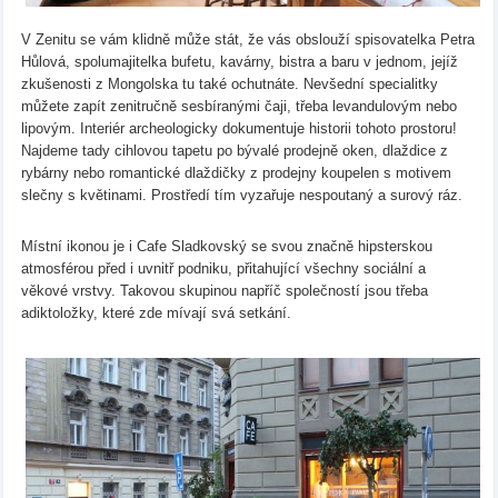
V Zenitu se vám klidně může stát, že vás obslouží spisovatelka Petra
Hůlová, spolumajitelka bufetu, kavárny, bistra a baru v jednom, jejíž
zkušenosti z Mongolska tu také ochutnáte. Nevšední specialitky
můžete zapít zenitručně sesbíranými čaji, třeba levandulovým nebo
lipovým. Interiér archeologicky dokumentuje historii tohoto prostoru!
Najdeme tady cihlovou tapetu po bývalé prodejně oken, dlaždice z
rybárny nebo romantické dlaždičky z prodejny koupelen s motivem
slečny s květinami. Prostředí tím vyzařuje nespoutaný a surový ráz.
Místní ikonou je i Cafe Sladkovský se svou značně hipsterskou
atmosférou před i uvnitř podniku, přitahující všechny sociální a
věkové vrstvy. Takovou skupinou napříč společností jsou třeba
adiktoložky, které zde mívají svá setkání.