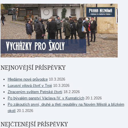
NEJNOVĚJŠÍ PŘÍSPĚVKY
Hledáme nové průvodce
10.3.2026
Luxusní vilová čtvrť v Troji
10.3.2026
Ztraceným světem Petrské čtvrti
18.2.2026
Po bývalém panství Václava IV. v Kunraticích
20.1.2026
Po zákoutích první, druhé a třetí republiky na Novém Městě a blízkém
okolí
20.1.2026
NEJČTENĚJŠÍ PŘÍSPĚVKY