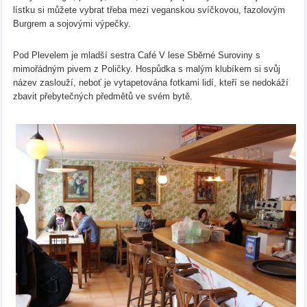
lístku si můžete vybrat třeba mezi veganskou svíčkovou, fazolovým
Burgrem a sojovými výpečky.
Pod Plevelem je mladší sestra Café V lese Sběrné Suroviny s
mimořádným pivem z Poličky. Hospůdka s malým klubíkem si svůj
název zaslouží, neboť je vytapetována fotkami lidí, kteří se nedokáží
zbavit přebytečných předmětů ve svém bytě.