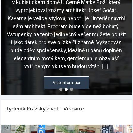
v kubistickém domě U Černé Matky Boží, který
vyprojektoval známý architekt Josef Gočár.
Kavárna je velice stylová, neboť i její interiér navrhl
sám architekt. Program bude více než bohatý.
Vstupenky na tento jedinečný večer můžete použít
i jako dárek pro své blízké či známé. Vyžadován
bude oděv společenský, ideálně u pánů doplněn
elegantním motýlkem, gentlemani s obzvlášť
vytříbeným vkusem budou vítáni […]
Více informací
Týdeník Pražský život – Vršovice