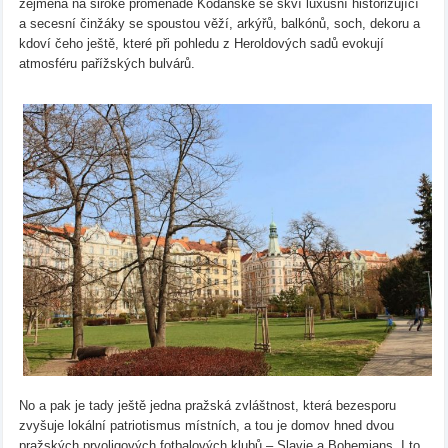
zejména na široké promenádě Kodaňské se skví luxusní historizující
a secesní činžáky se spoustou věží, arkýřů, balkónů, soch, dekoru a
kdoví čeho ještě, které při pohledu z Heroldových sadů evokují
atmosféru pařížských bulvárů.
No a pak je tady ještě jedna pražská zvláštnost, která bezesporu
zvyšuje lokální patriotismus místních, a tou je domov hned dvou
pražských prvoligových fotbalových klubů – Slavie a Bohemians. I to