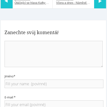
Otáčející se hlava Kafky má bratra v Severní Karolíně
Včera a dnes - Náměstí Míru
Zanechte svůj komentář
Jméno*
E-mail *