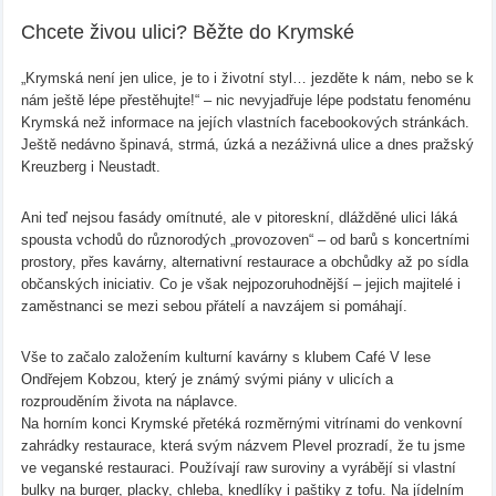
Chcete živou ulici? Běžte do Krymské
„Krymská není jen ulice, je to i životní styl… jezděte k nám, nebo se k
nám ještě lépe přestěhujte!“ – nic nevyjadřuje lépe podstatu fenoménu
Krymská než informace na jejích vlastních facebookových stránkách.
Ještě nedávno špinavá, strmá, úzká a nezáživná ulice a dnes pražský
Kreuzberg i Neustadt.
Ani teď nejsou fasády omítnuté, ale v pitoreskní, dlážděné ulici láká
spousta vchodů do různorodých „provozoven“ – od barů s koncertními
prostory, přes kavárny, alternativní restaurace a obchůdky až po sídla
občanských iniciativ. Co je však nejpozoruhodnější – jejich majitelé i
zaměstnanci se mezi sebou přátelí a navzájem si pomáhají.
Vše to začalo založením kulturní kavárny s klubem Café V lese
Ondřejem Kobzou, který je známý svými piány v ulicích a
rozprouděním života na náplavce.
Na horním konci Krymské přetéká rozměrnými vitrínami do venkovní
zahrádky restaurace, která svým názvem Plevel prozradí, že tu jsme
ve veganské restauraci. Používají raw suroviny a vyrábějí si vlastní
bulky na burger, placky, chleba, knedlíky i paštiky z tofu. Na jídelním