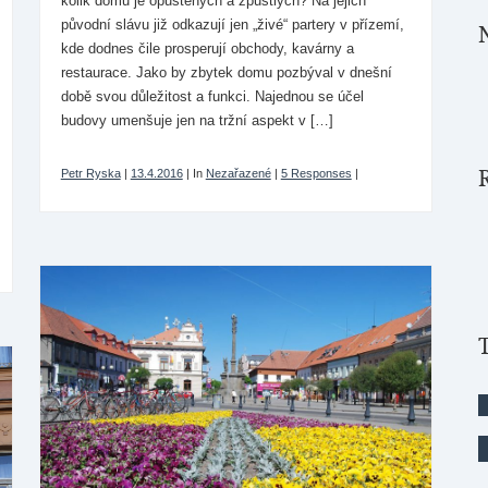
kolik domů je opuštěných a zpustlých? Na jejich
původní slávu již odkazují jen „živé“ partery v přízemí,
kde dodnes čile prosperují obchody, kavárny a
restaurace. Jako by zbytek domu pozbýval v dnešní
době svou důležitost a funkci. Najednou se účel
budovy umenšuje jen na tržní aspekt v […]
Petr Ryska
|
13.4.2016
|
In
Nezařazené
|
5 Responses
|