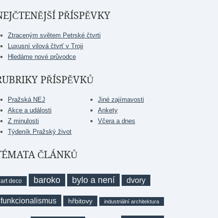
NEJČTENĚJŠÍ PŘÍSPĚVKY
Ztraceným světem Petrské čtvrti
Luxusní vilová čtvrť v Troji
Hledáme nové průvodce
RUBRIKY PŘÍSPĚVKŮ
Pražská NEJ
Jiné zajímavosti
Akce a události
Ankety
Z minulosti
Včera a dnes
Týdeník Pražský život
TÉMATA ČLÁNKŮ
baroko
bylo a není
dvory
art deco
funkcionalismus
hřbitovy
industriální architektura