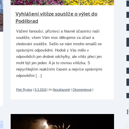
Vyhlášení vítěze soutěže o výlet do
Poděbrad
Vážení fanoušci, příznivci a hlavně účastníci naší
soutěže, všem Vám moc děkujeme za účast a
sledování soutěže. Sešlo se nám mnoho emailů se
správnými odpovědmi. Hodně z Vás mělo v
odpovědích jen drobné odchylky, ale vítěz přeci jen
mohl být jen jeden. A je to rovnou vítězka. S
nejrychlejším reakčním časem a nejvíce správnými
odpověďmi […]
Petr Ryska
|
9.3.2016
|
In
Nezařazené
|
Okomentovat
|