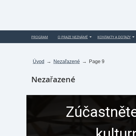
PROGRAM
O PRAZE NEZNÁMÉ
KONTAKTY A DOTAZY
Úvod
→
Nezařazené
→
Page 9
Nezařazené
Zúčastněte
kultur