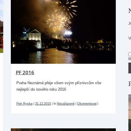
J
V
p
PF 2016
Praha Neznámá přeje všem svým příznivcům vše
nejlepší do nového roku 2016
Petr Ryska
|
31.12.2015
|
In
Nezařazené
|
Okomentovat
|