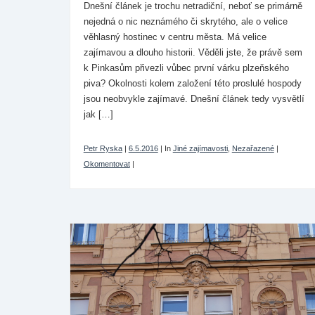
Dnešní článek je trochu netradiční, neboť se primárně
nejedná o nic neznámého či skrytého, ale o velice
věhlasný hostinec v centru města. Má velice
zajímavou a dlouho historii. Věděli jste, že právě sem
k Pinkasům přivezli vůbec první várku plzeňského
piva? Okolnosti kolem založení této proslulé hospody
jsou neobvykle zajímavé. Dnešní článek tedy vysvětlí
jak […]
Petr Ryska
|
6.5.2016
|
In
Jiné zajímavosti
,
Nezařazené
|
Okomentovat
|