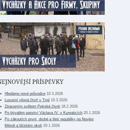
NEJNOVĚJŠÍ PŘÍSPĚVKY
Hledáme nové průvodce
10.3.2026
Luxusní vilová čtvrť v Troji
10.3.2026
Ztraceným světem Petrské čtvrti
18.2.2026
Po bývalém panství Václava IV. v Kunraticích
20.1.2026
Po zákoutích první, druhé a třetí republiky na Novém
Městě a blízkém okolí
20.1.2026