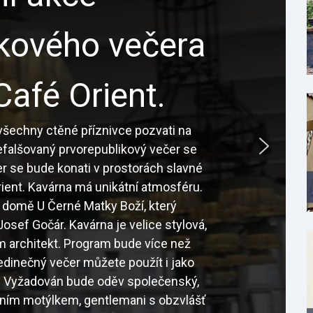
ikového večera
Café Orient.
šechny ctěné příznivce pozvati na
nefalšovaný prvorepublikový večer se
r se bude konati v prostorách slavné
ient. Kavárna má unikátní atmosféru.
 domě U Černé Matky Boží, který
osef Gočár. Kavárna je velice stylová,
sám architekt. Program bude více než
edinečný večer můžete použít i jako
é. Vyžadován bude oděv společenský,
tním motýlkem, gentlemani s obzvlášť