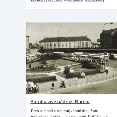
Petr Ryska
|
28.12.2015
|
In
Nezařazené
|
4 Responses
|
Autobusové nádraží Florenc
Dnes si mnozí z nás svůj všední den už ani
nedokážou představit bez cestování. Dojíždíme do