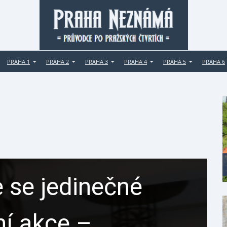
PRAHA 1
PRAHA 2
PRAHA 3
PRAHA 4
PRAHA 5
PRAHA 6
 se jedinečné
ní akce –