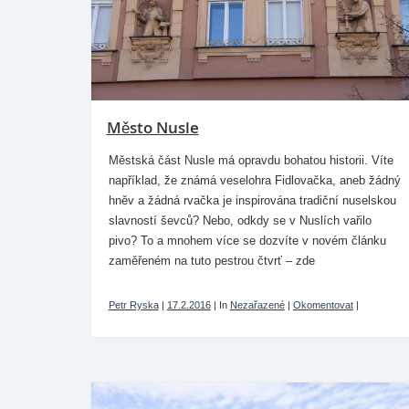
Město Nusle
Městská část Nusle má opravdu bohatou historii. Víte
například, že známá veselohra Fidlovačka, aneb žádný
hněv a žádná rvačka je inspirována tradiční nuselskou
slavností ševců? Nebo, odkdy se v Nuslích vařilo
pivo? To a mnohem více se dozvíte v novém článku
zaměřeném na tuto pestrou čtvrť – zde
Petr Ryska
|
17.2.2016
|
In
Nezařazené
|
Okomentovat
|