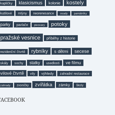
kostely
klasicismus
kolonie
kapličky
kutilové
mlýny
neorenesance
osady
památníky
potoky
parky
pavlače
pivovary
pražské vesnice
příběhy z historie
rybníky
secese
s dětmi
rezidenční čtvrtě
ve filmu
statky
skály
sochy
usedlosti
vilové čtvrtě
výhledy
vily
zahradní restaurace
zvířátka
zámky
zvoničky
školy
zahrady
FACEBOOK