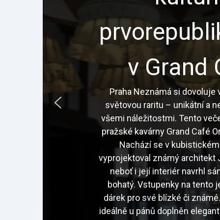
prvorepubl
v Grand 
Praha Neznámá si dovoluje v
světovou raritu – unikátní a 
všemi náležitostmi. Tento veče
pražské kavárny Grand Café Or
Nachází se v kubistickém
vyprojektoval známý architekt J
neboť i její interiér navrhl 
bohatý. Vstupenky na tento j
dárek pro své blízké či znám
ideálně u pánů doplněn elegan