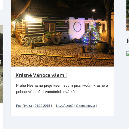
Krásné Vánoce všem !
Praha Neznámá přeje všem svým příznivcům krásné a
pohodové prožití vánočních svátků
Petr Ryska
|
24.12.2015
|
In
Nezařazené
|
Okomentovat
|