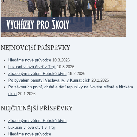
NEJNOVĚJŠÍ PŘÍSPĚVKY
Hledáme nové průvodce
10.3.2026
Luxusní vilová čtvrť v Troji
10.3.2026
Ztraceným světem Petrské čtvrti
18.2.2026
Po bývalém panství Václava IV. v Kunraticích
20.1.2026
Po zákoutích první, druhé a třetí republiky na Novém Městě a blízkém
okolí
20.1.2026
NEJČTENĚJŠÍ PŘÍSPĚVKY
Ztraceným světem Petrské čtvrti
Luxusní vilová čtvrť v Troji
Hledáme nové průvodce