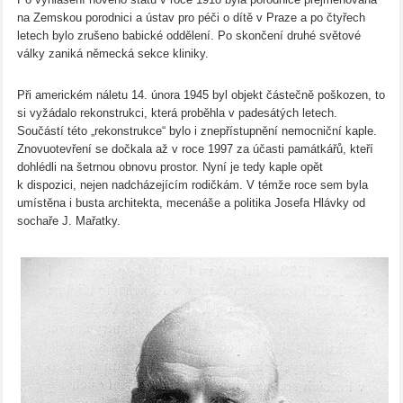
na Zemskou porodnici a ústav pro péči o dítě v Praze a po čtyřech
letech bylo zrušeno babické oddělení. Po skončení druhé světové
války zaniká německá sekce kliniky.
Při americkém náletu 14. února 1945 byl objekt částečně poškozen, to
si vyžádalo rekonstrukci, která proběhla v padesátých letech.
Součástí této „rekonstrukce“ bylo i znepřístupnění nemocniční kaple.
Znovuotevření se dočkala až v roce 1997 za účasti památkářů, kteří
dohlédli na šetrnou obnovu prostor. Nyní je tedy kaple opět
k dispozici, nejen nadcházejícím rodičkám. V témže roce sem byla
umístěna i busta architekta, mecenáše a politika Josefa Hlávky od
sochaře J. Mařatky.