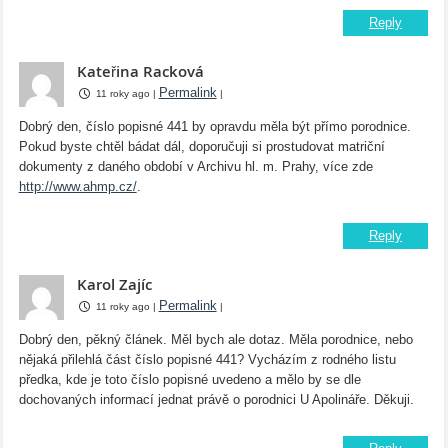
Reply
Kateřina Racková
Permalink
11 roky ago
|
|
Dobrý den, číslo popisné 441 by opravdu měla být přímo porodnice.
Pokud byste chtěl bádat dál, doporučuji si prostudovat matriční
dokumenty z daného období v Archivu hl. m. Prahy, více zde
http://www.ahmp.cz/
.
Reply
Karol Zajíc
Permalink
11 roky ago
|
|
Dobrý den, pěkný článek. Měl bych ale dotaz. Měla porodnice, nebo
nějaká přilehlá část číslo popisné 441? Vycházím z rodného listu
předka, kde je toto číslo popisné uvedeno a mělo by se dle
dochovaných informací jednat právě o porodnici U Apolináře. Děkuji.