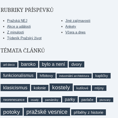
RUBRIKY PŘÍSPĚVKŮ
Pražská NEJ
Jiné zajímavosti
Akce a události
Ankety
Z minulosti
Včera a dnes
Týdeník Pražský život
TÉMATA ČLÁNKŮ
baroko
bylo a není
dvory
art deco
funkcionalismus
hřbitovy
kapličky
industriální architektura
kostely
klasicismus
kolonie
kutilové
mlýny
parky
neorenesance
pavlače
osady
památníky
pivovary
pražské vesnice
potoky
příběhy z historie