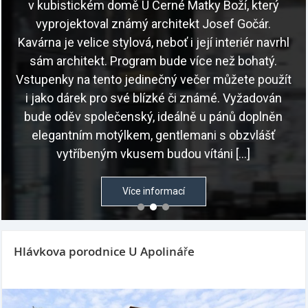
v kubistickém domě U Černé Matky Boží, který
vyprojektoval známý architekt Josef Gočár.
Kavárna je velice stylová, neboť i její interiér navrhl
sám architekt. Program bude více než bohatý.
Vstupenky na tento jedinečný večer můžete použít
i jako dárek pro své blízké či známé. Vyžadován
bude oděv společenský, ideálně u pánů doplněn
elegantním motýlkem, gentlemani s obzvlášť
vytříbeným vkusem budou vítáni […]
Více informací
Hlávkova porodnice U Apolináře