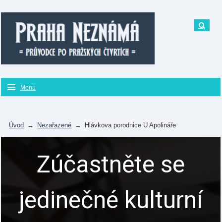
Menu
Úvod
→
Nezařazené
→
Hlávkova porodnice U Apolináře
Zúčastněte se
jedinečné kulturní