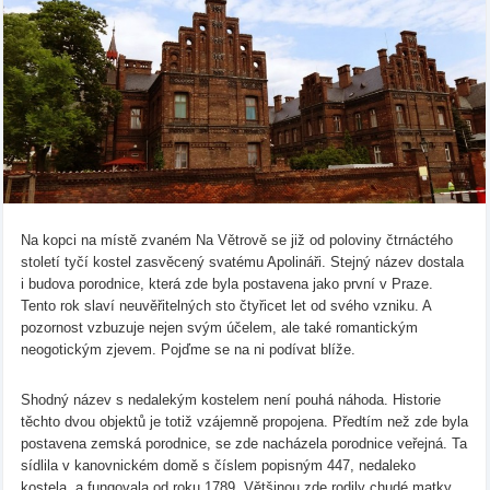
Na kopci na místě zvaném Na Větrově se již od poloviny čtrnáctého
století tyčí kostel zasvěcený svatému Apolináři. Stejný název dostala
i budova porodnice, která zde byla postavena jako první v Praze.
Tento rok slaví neuvěřitelných sto čtyřicet let od svého vzniku. A
pozornost vzbuzuje nejen svým účelem, ale také romantickým
neogotickým zjevem. Pojďme se na ni podívat blíže.
Shodný název s nedalekým kostelem není pouhá náhoda. Historie
těchto dvou objektů je totiž vzájemně propojena. Předtím než zde byla
postavena zemská porodnice, se zde nacházela porodnice veřejná. Ta
sídlila v kanovnickém domě s číslem popisným 447, nedaleko
kostela, a fungovala od roku 1789. Většinou zde rodily chudé matky,