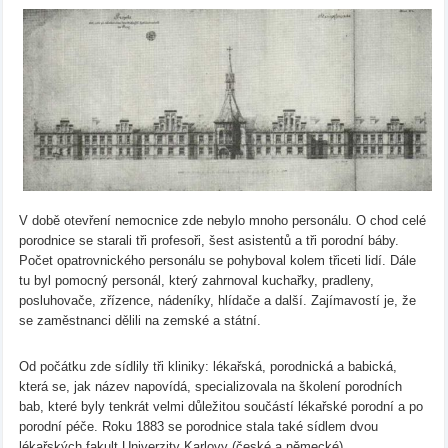
V době otevření nemocnice zde nebylo mnoho personálu. O chod celé
porodnice se starali tři profesoři, šest asistentů a tři porodní báby.
Počet opatrovnického personálu se pohyboval kolem třiceti lidí. Dále
tu byl pomocný personál, který zahrnoval kuchařky, pradleny,
posluhovače, zřízence, nádeníky, hlídače a další. Zajímavostí je, že
se zaměstnanci dělili na zemské a státní.
Od počátku zde sídlily tři kliniky: lékařská, porodnická a babická,
která se, jak název napovídá, specializovala na školení porodních
bab, které byly tenkrát velmi důležitou součástí lékařské porodní a po
porodní péče. Roku 1883 se porodnice stala také sídlem dvou
lékařských fakult Univerzity Karlovy (české a německé).