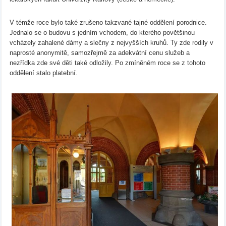
V témže roce bylo také zrušeno takzvané tajné oddělení porodnice.
Jednalo se o budovu s jedním vchodem, do kterého povětšinou
vcházely zahalené dámy a slečny z nejvyšších kruhů. Ty zde rodily v
naprosté anonymitě, samozřejmě za adekvátní cenu služeb a
nezřídka zde své děti také odložily. Po zmíněném roce se z tohoto
oddělení stalo platební.