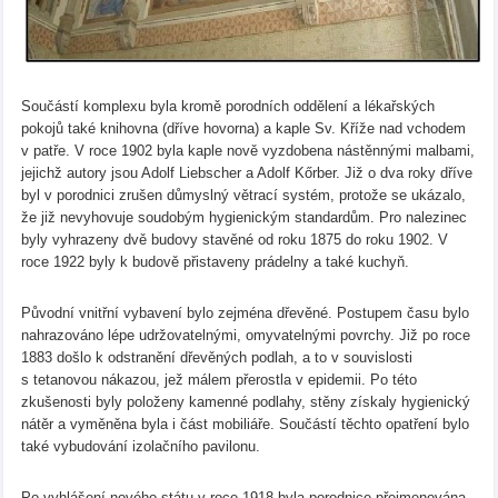
Součástí komplexu byla kromě porodních oddělení a lékařských
pokojů také knihovna (dříve hovorna) a kaple Sv. Kříže nad vchodem
v patře. V roce 1902 byla kaple nově vyzdobena nástěnnými malbami,
jejichž autory jsou Adolf Liebscher a Adolf Kőrber. Již o dva roky dříve
byl v porodnici zrušen důmyslný větrací systém, protože se ukázalo,
že již nevyhovuje soudobým hygienickým standardům. Pro nalezinec
byly vyhrazeny dvě budovy stavěné od roku 1875 do roku 1902. V
roce 1922 byly k budově přistaveny prádelny a také kuchyň.
Původní vnitřní vybavení bylo zejména dřevěné. Postupem času bylo
nahrazováno lépe udržovatelnými, omyvatelnými povrchy. Již po roce
1883 došlo k odstranění dřevěných podlah, a to v souvislosti
s tetanovou nákazou, jež málem přerostla v epidemii. Po této
zkušenosti byly položeny kamenné podlahy, stěny získaly hygienický
nátěr a vyměněna byla i část mobiliáře. Součástí těchto opatření bylo
také vybudování izolačního pavilonu.
Po vyhlášení nového státu v roce 1918 byla porodnice přejmenována