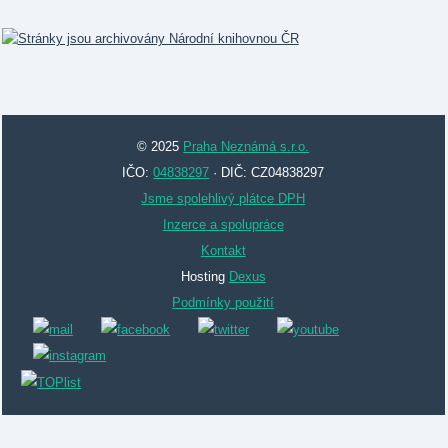
© 2025
Praha Neznámá s.r.o.
IČO:
04838297
· DIČ: CZ04838297
Jsme spolehlivý plátce DPH
Inzerce a spolupráce
Kontakt
Hosting
Dexus
Podmínky použití