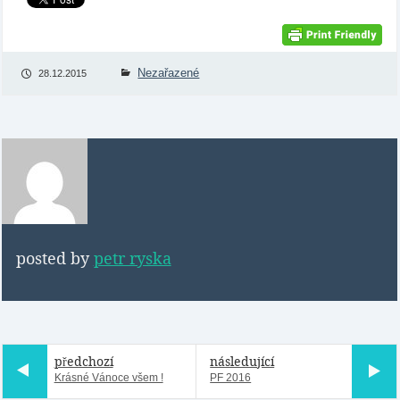
Nezařazené
28.12.2015
posted by
petr ryska
předchozí
následující
Krásné Vánoce všem !
PF 2016