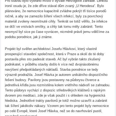
Pro stavbu bylo vybráno místo v bývalé Herzogově zahradě. Lehkou
ironií osudu je, že zde dříve stával dům zvaný „U Herodesa“. Bylo
plánováno, že nemocnice kapacitně zvládne pokrýt tři tisíce porodů
ročně, a aby se zamezilo šíření všech infekcí, byly za povrchový
materiál zvoleny neomítnuté cihly. Tenkrát se totiž věřilo, že infekce
se drží ve vrstvách omítky, a cihly tak tomu měly zabránit. Tento
nesmysl byl sice po čase vyvrácen, nicméně právě jemu vděčíme za
podobu porodnice, jak ji známe.
Projekt byl svěřen architektovi Josefu Hlávkovi, který vlastnil
prosperující stavební společnost, která v Praze a okolí do té doby
postavila přes sto padesát staveb. Ač byl vybrán takto zkušený
podnikatel, v průběhu stavby došlo k více než dvojnásobnému
navýšení předpokládaných nákladů. Stavba porodnice se tedy
výrazně prodražila. Josef Hlávka je autorem unikátního dispozičního
řešení budovy. Pavilony jsou postaveny na půdorysu čtverce a
jednotlivá křídla jsou rozmístěna kolem vnitřního nádvoří se zahradou.
Tento půdorys vychází z dispozic středověkých klášterů s rajským
dvorem pro meditaci, zde je však použit i s ohledem na hygienická
hlediska. Jednotlivé trakty pavilonů je totiž možno uzavřít a zabránit
tak šíření jakékoliv nákazy. Vzorem pro tento projekt byly nemocnice
po celé Evropě, které Josef Hlávka, než se do navrhování pustil,