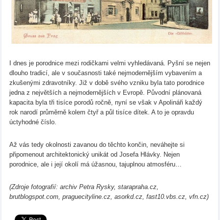
I dnes je porodnice mezi rodičkami velmi vyhledávaná. Pyšní se nejen
dlouho tradicí, ale v současnosti také nejmodernějším vybavením a
zkušenými zdravotníky. Již v době svého vzniku byla tato porodnice
jedna z největších a nejmodernějších v Evropě. Původní plánovaná
kapacita byla tři tisíce porodů ročně, nyní se však v Apolináři každý
rok narodí průměrně kolem čtyř a půl tisíce dítek. A to je opravdu
úctyhodné číslo.
Až vás tedy okolnosti zavanou do těchto končin, neváhejte si
připomenout architektonický unikát od Josefa Hlávky. Nejen
porodnice, ale i její okolí má úžasnou, tajuplnou atmosféru…
(Zdroje fotografií: archiv Petra Rysky, starapraha.cz,
brutblogspot.com, praguecityline.cz, asorkd.cz, fast10.vbs.cz, vfn.cz)