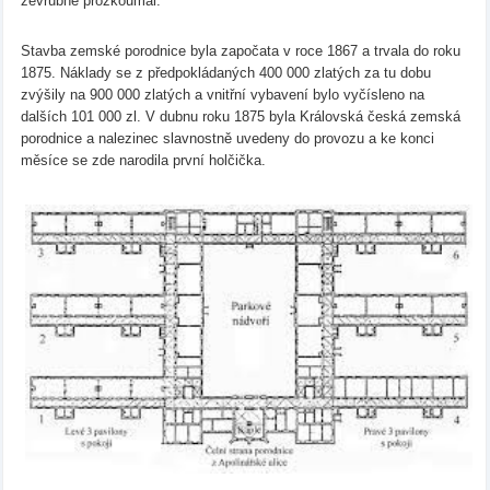
zevrubně prozkoumal.
Stavba zemské porodnice byla započata v roce 1867 a trvala do roku
1875. Náklady se z předpokládaných 400 000 zlatých za tu dobu
zvýšily na 900 000 zlatých a vnitřní vybavení bylo vyčísleno na
dalších 101 000 zl. V dubnu roku 1875 byla Královská česká zemská
porodnice a nalezinec slavnostně uvedeny do provozu a ke konci
měsíce se zde narodila první holčička.