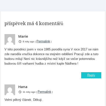
příspěvek má 4 komentářů
Marie
Permalink
8 roky ago
|
|
V této porodnici jsem v roce 1985 porodila syna V roce 2017 se nám
zde narodila vnučka dokonce na stejném oddělení Pracují zde a tuto
budovu milují Není nic krásnějšího než když se večer potemnelou
budovou šíří varhanní hudba z místní kaple Nádhera !
Reply
Hana
Permalink
11 roky ago
|
|
Velmi pěkný článek. Děkuji.