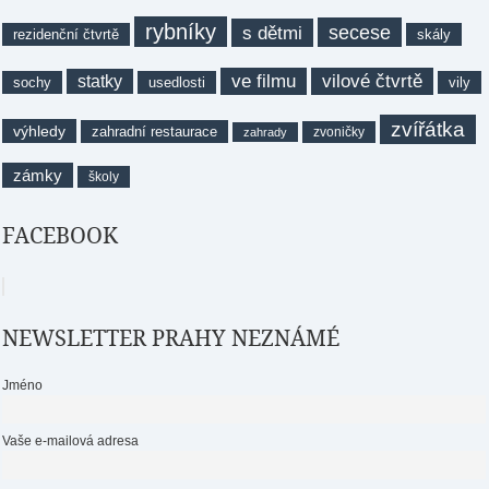
rybníky
secese
s dětmi
rezidenční čtvrtě
skály
ve filmu
vilové čtvrtě
statky
sochy
usedlosti
vily
zvířátka
výhledy
zahradní restaurace
zvoničky
zahrady
zámky
školy
FACEBOOK
NEWSLETTER PRAHY NEZNÁMÉ
Jméno
Vaše e-mailová adresa