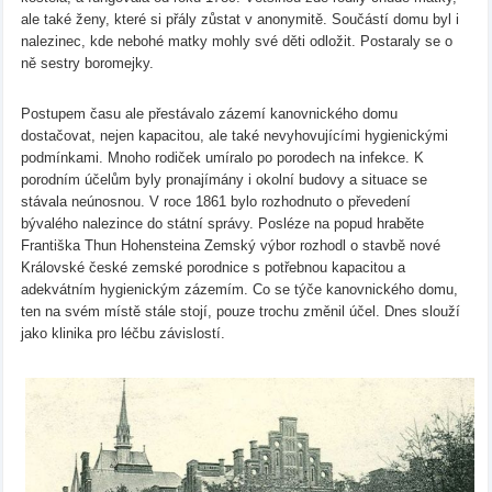
ale také ženy, které si přály zůstat v anonymitě. Součástí domu byl i
nalezinec, kde nebohé matky mohly své děti odložit. Postaraly se o
ně sestry boromejky.
Postupem času ale přestávalo zázemí kanovnického domu
dostačovat, nejen kapacitou, ale také nevyhovujícími hygienickými
podmínkami. Mnoho rodiček umíralo po porodech na infekce. K
porodním účelům byly pronajímány i okolní budovy a situace se
stávala neúnosnou. V roce 1861 bylo rozhodnuto o převedení
bývalého nalezince do státní správy. Posléze na popud hraběte
Františka Thun Hohensteina Zemský výbor rozhodl o stavbě nové
Královské české zemské porodnice s potřebnou kapacitou a
adekvátním hygienickým zázemím. Co se týče kanovnického domu,
ten na svém místě stále stojí, pouze trochu změnil účel. Dnes slouží
jako klinika pro léčbu závislostí.