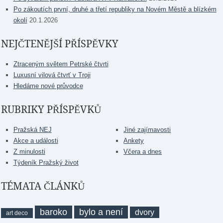
Po zákoutích první, druhé a třetí republiky na Novém Městě a blízkém
okolí
20.1.2026
NEJČTENĚJŠÍ PŘÍSPĚVKY
Ztraceným světem Petrské čtvrti
Luxusní vilová čtvrť v Troji
Hledáme nové průvodce
RUBRIKY PŘÍSPĚVKŮ
Pražská NEJ
Jiné zajímavosti
Akce a události
Ankety
Z minulosti
Včera a dnes
Týdeník Pražský život
TÉMATA ČLÁNKŮ
baroko
bylo a není
dvory
art deco