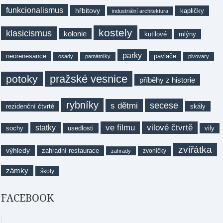
funkcionalismus
hřbitovy
kapličky
industriální architektura
kostely
klasicismus
kolonie
kutilové
mlýny
parky
neorenesance
pavlače
osady
památníky
pivovary
pražské vesnice
potoky
příběhy z historie
rybníky
secese
s dětmi
rezidenční čtvrtě
skály
ve filmu
vilové čtvrtě
statky
sochy
usedlosti
vily
zvířátka
výhledy
zahradní restaurace
zvoničky
zahrady
zámky
školy
FACEBOOK